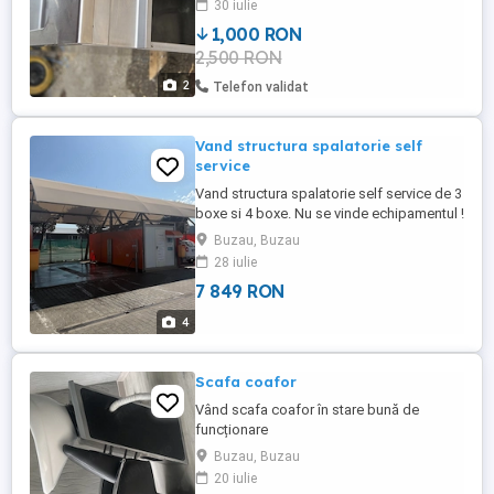
30 iulie
1,000 RON
2,500 RON
2
Telefon validat
Vand structura spalatorie self
service
Vand structura spalatorie self service de 3
boxe si 4 boxe. Nu se vinde echipamentul !
Pret 1500E boxa acoperita 1000E boxa
Buzau, Buzau
descoperita Pentru mai multe detalii :
28 iulie
7 849 RON
4
Scafa coafor
Vând scafa coafor în stare bună de
funcționare
Buzau, Buzau
20 iulie