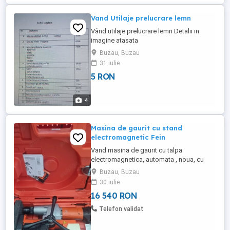
Vand Utilaje prelucrare lemn
Vând utilaje prelucrare lemn Detalii in
imagine atasata
Buzau, Buzau
31 iulie
5 RON
4
Masina de gaurit cu stand
electromagnetic Fein
Vand masina de gaurit cu talpa
electromagnetica, automata , noua, cu
garantie . Caracteristici: -Concept de
Buzau, Buzau
mașină foarte rezistent la uzură, cu furtun
30 iulie
de protecție a cablurilor motorului
16 540 RON
rabatabil pentru utilizare intensivă în
domeniul industrial și meșteșugăresc. -
Telefon validat
Economie de timp şi de costuri la ...