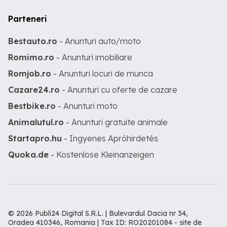
Parteneri
Bestauto.ro
- Anunturi auto/moto
Romimo.ro
- Anunturi imobiliare
Romjob.ro
- Anunturi locuri de munca
Cazare24.ro
- Anunturi cu oferte de cazare
Bestbike.ro
- Anunturi moto
Animalutul.ro
- Anunturi gratuite animale
Startapro.hu
- Ingyenes Apróhirdetés
Quoka.de
- Kostenlose Kleinanzeigen
© 2026 Publi24 Digital S.R.L. | Bulevardul Dacia nr 34,
Oradea 410346, Romania | Tax ID: RO20201084 -
site de