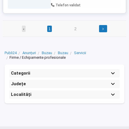
Telefon validat
›
‹
1
2
Publi24
Anunțuri
Buzau
Buzau
Servicii
Firme / Echipamente profesionale
Categorii
Județe
Localități