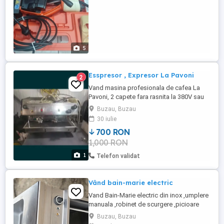
5
Esspresor , Expresor La Pavoni
2
Vand masina profesionala de cafea La
Pavoni, 2 capete fara rasnita la 380V sau
220V necesita atentie pret 700lei
Buzau, Buzau
30 iulie
700 RON
1,000 RON
1
Telefon validat
Vând bain-marie electric
Vand Bain-Marie electric din inox ,umplere
manuala ,robinet de scurgere ,picioare
reglabile ,pret 1000 lei Pretul negociabil Pt
Buzau, Buzau
mai multe detalii sunati la nr