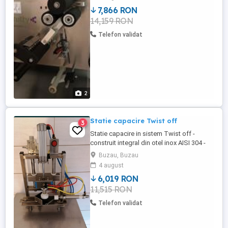
dimensiune: 600 mm X 650 mm X H 750
7,866 RON
mm Prețul nu include TVA
14,159 RON
Telefon validat
2
Statie capacire Twist off
3
Statie capacire in sistem Twist off -
construit integral din otel inox AISI 304 -
sistem pneumatic de fixare a
Buzau, Buzau
borcanelor(sticlelor) - sistem de capacire
4 august
pneumatic tip Twist-Off -capetele
6,019 RON
interschimbabile dupa dimensiunile cerute
11,515 RON
-dimensiune statie: 600 mm X 850 mm X H
950 mm Prețul nu include TVA
Telefon validat