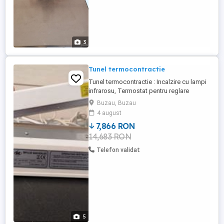
3
Tunel termocontractie
Tunel termocontractie : Incalzire cu lampi
infrarosu, Termostat pentru reglare
temperature, Productivitate: max 500 pach
Buzau, Buzau
ora; Dispozitiv de sigilat folie: Lungime de
4 august
lipire : 450 mm, Productivitate: max 400
7,866 RON
pach ora;
14,683 RON
Telefon validat
5