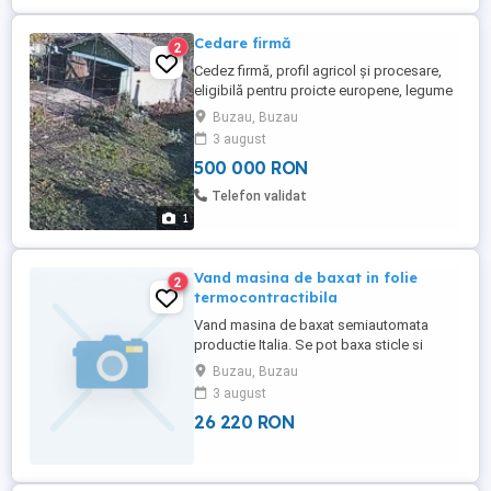
Cedare firmă
2
Cedez firmă, profil agricol și procesare,
eligibilă pentru proicte europene, legume
și procesare, etc. Deține teren, dar și
Buzau, Buzau
proiect,pentru seră de legume dar și
3 august
procesare . Detalii la tel. .
500 000 RON
Telefon validat
1
Vand masina de baxat in folie
2
termocontractibila
Vand masina de baxat semiautomata
productie Italia. Se pot baxa sticle si
borcane in folie termocontractibila. Se
Buzau, Buzau
asigura suport tehnic instalare si manual
3 august
instructiuni. Pret 5000 euro.
26 220 RON