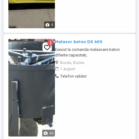
5
Malaxor beton DX 600
3
Execut la comanda malaxoare beton
diferite capacitati,
Buzau, Buzau
1 august
Telefon validat
10