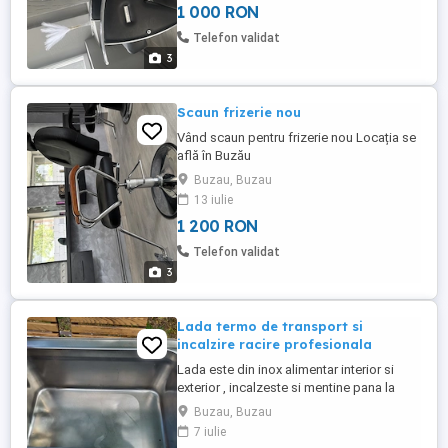
1 000 RON
Telefon validat
3
Scaun frizerie nou
Vând scaun pentru frizerie nou Locația se
află în Buzău
Buzau, Buzau
13 iulie
1 200 RON
Telefon validat
3
Lada termo de transport si
incalzire racire profesionala
Lada este din inox alimentar interior si
exterior , incalzeste si mentine pana la
100grade
Buzau, Buzau
7 iulie