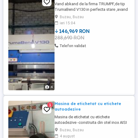
Vand abkand de la firma TRUMPF,de tip
TrumaBend V130 in perfecta stare ,avand
doar 8356 ore de functionare.
Buzau, Buzau
ieri 15:04
146,969 RON
288,690 RON
Telefon validat
4
Masina de etichetat cu etichete
1
autoadezive
Masina de etichetat cu etichete
autoadezive -construita din otel inox AISI
304 -capacitate :500-800 borcane h -
Buzau, Buzau
legatura electrica:220 V 50 Hz -
4 august