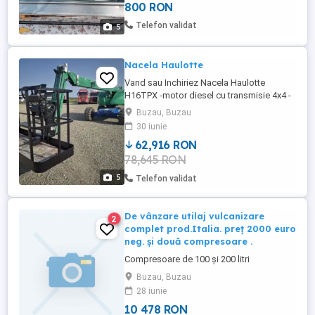
800 RON
Telefon validat
5
Nacela Haulotte
Vand sau Inchiriez Nacela Haulotte
H16TPX -motor diesel cu transmisie 4x4 -
greutatea proprie 7050 kg -ridica 200 kg la
Buzau, Buzau
16m -generator curent 220V antrenat de
30 iunie
motorul nacelei cu priza 220V in cosul
62,916 RON
nacelei. -an fabricatie 2002. -Ore
78,645 RON
functionare aproape 6000 ARE CARTE
TEHNICA SI DOCUMENTE ISCIR RECENT
5
Telefon validat
...
De vânzare utilaj vulcanizare
2
complet prod.Italia. preț 2000 euro
neg. și două compresoare .
Compresoare de 100 și 200 litri
Buzau, Buzau
28 iunie
10 478 RON