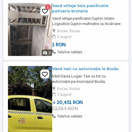
Vand utilaje linie panificatie
2
patiserie brutarie
Vand utilaje panificatie Cuptor rotativ
Logiudice Cuptor multivatra cu încărcare
descărcare semiautomata Cuptor tunel cu
Buzau, Buzau
3 etaje și dospitor tunel Cazan abur
2 august
Malaxoare cuva fixa Modelator con si
1 RON
franzela Feliatoare Racitor apă Navete
Telefon validat
5
Vând taxi cu autorizație la Buzău
Vânt Dacia Logan Taxi cu tot cu
autorizație pe municipiul Buzău.
Autoturismul este Dacia Logan 2017,
Buzau, Buzau
motorizare 1.0 și are 203 000 km.
2 august
Autoturismul are motorul reabilitat, adică
20,451 RON
s-au schimbat supape, simeringuri și s-au
22,024 RON
rectificat scaunele supapelor, iar asta se
poate verifica cu un simplu test de
Telefon validat
compresie ...