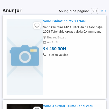
Anunțuri
20
50
Anunțuri pe pagină:
Vând Ghilotina MVD INAN
Vând Ghilotina MVD INAN. An de fabricație
2008 Taie tabla groasa de la 0.4 mm pana
la 16mm pe o lungime de 3m Are panou
Buzau, Buzau
de comanda E in perfecta stare de
ieri 15:05
funcționare.
94 480 RON
Telefon validat
vand Abkand TrumaBend V130