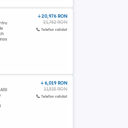
20,976 RON
21,762 RON
ntru
de
Telefon validat
ach
 inox
6,019 RON
11,515 RON
 AISI
e
Telefon validat
a
0