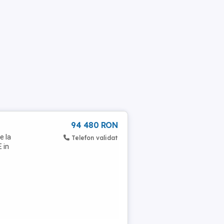
94 480 RON
e la
Telefon validat
 in