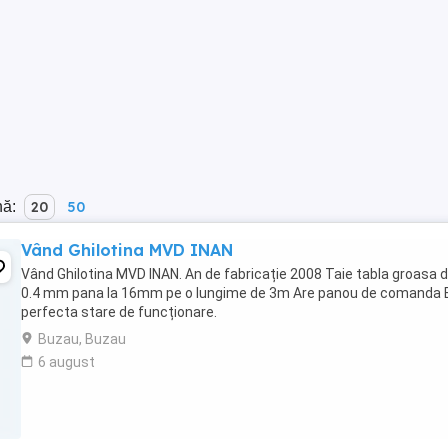
nă:
20
50
Vând Ghilotina MVD INAN
Vând Ghilotina MVD INAN. An de fabricație 2008 Taie tabla groasa d
0.4 mm pana la 16mm pe o lungime de 3m Are panou de comanda E
perfecta stare de funcționare.
Buzau, Buzau
6 august