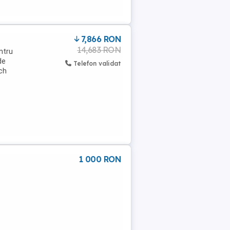
7,866 RON
14,683 RON
ntru
de
Telefon validat
ach
1 000 RON