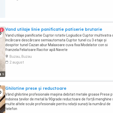
Vand utilaje linie panificatie patiserie brutarie
2
Vand utilaje panificatie Cuptor rotativ Logiudice Cuptor multivatra 
încărcare descărcare semiautomata Cuptor tunel cu 3 etaje și
dospitor tunel Cazan abur Malaxoare cuva fixa Modelator con si
franzela Feliatoare Racitor apă Navete
Buzau, Buzau
2 august
5
Ghilotine prese și reductoare
Vând ghilotine profesionale mașina debitat metale groase Prese p
îndoirea țevilor de metal la 90grade reductoare de forță menghine 
multe altele scule profesionale pentru relații sunați la numărul de
telefon