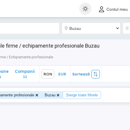
ane
Companii
RON
EUR
Sortează
Contul meu
11
le firme / echipamente profesionale Buzau
irme / Echipamente profesionale
oane
Companii
RON
EUR
Sortează
6
11
pamente profesionale
Buzau
Șterge toate filtrele