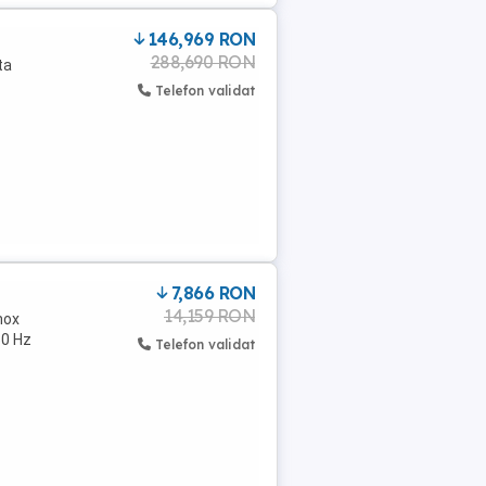
146,969 RON
288,690 RON
ta
Telefon validat
7,866 RON
14,159 RON
nox
50 Hz
Telefon validat