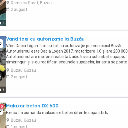
Ramnicu Sarat, Buzau
2 august
5
Vând taxi cu autorizație la Buzău
Vânt Dacia Logan Taxi cu tot cu autorizație pe municipiul Buzău.
Autoturismul este Dacia Logan 2017, motorizare 1.0 și are 203 000
Autoturismul are motorul reabilitat, adică s-au schimbat supape,
simeringuri și s-au rectificat scaunele supapelor, iar asta se poate
verifica cu un simplu test de compresie ...
Buzau, Buzau
2 august
5
Malaxor beton DX 600
3
Execut la comanda malaxoare beton diferite capacitati,
Buzau, Buzau
1 august