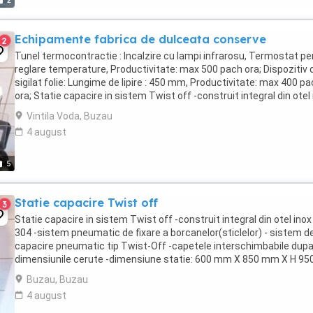
2
Echipamente fabrica de dulceata conserve
2
Tunel termocontractie : Incalzire cu lampi infrarosu, Termostat pe
reglare temperature, Productivitate: max 500 pach ora; Dispozitiv 
sigilat folie: Lungime de lipire : 450 mm, Productivitate: max 400 p
ora; Statie capacire in sistem Twist off -construit integral din otel
AISI 304 -sistem ...
Vintila Voda, Buzau
4 august
5
Statie capacire Twist off
3
Statie capacire in sistem Twist off -construit integral din otel inox
304 -sistem pneumatic de fixare a borcanelor(sticlelor) - sistem d
capacire pneumatic tip Twist-Off -capetele interschimbabile dup
dimensiunile cerute -dimensiune statie: 600 mm X 850 mm X H 95
mm Prețul nu include TVA
Buzau, Buzau
4 august