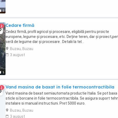
1
Cedare firmă
2
Cedez firmă, profil agricol și procesare, eligibilă pentru proicte
europene, legume și procesare, etc. Deține teren, dar și proiect,pe
seră de legume dar și procesare . Detalii la tel. .
Buzau, Buzau
3 august
1
Vand masina de baxat in folie termocontractibila
2
Vand masina de baxat semiautomata productie Italia. Se pot baxa
sticle si borcane in folie termocontractibila. Se asigura suport teh
instalare si manual instructiuni. Pret 5000 euro.
Buzau, Buzau
3 august