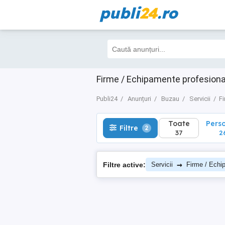
publi
24
.ro
Toate
Perso
Filtre
2
37
26
Firme / Echipamente profesiona
Publi24
Anunțuri
Buzau
Servicii
F
Toate
Pers
Filtre
2
37
2
→
Filtre active:
Servicii
Firme / Echi