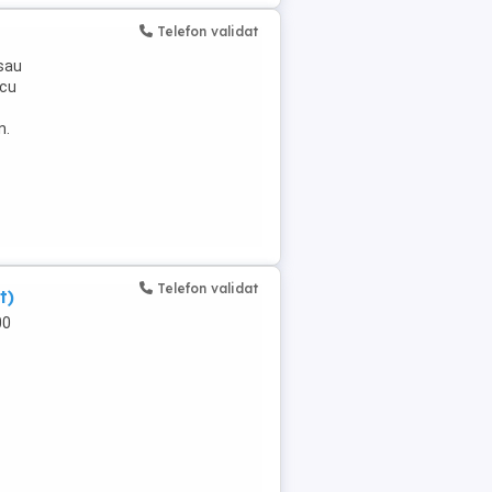
Telefon validat
 sau
 cu
n.
Telefon validat
t)
00