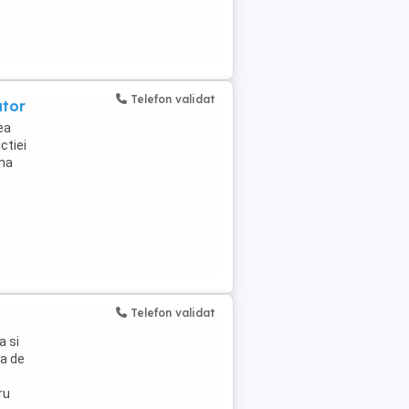
Telefon validat
utor
ea
ctiei
uma
Telefon validat
a si
ma de
ru