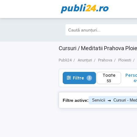
publi
24
.ro
Toate
Perso
Filtre
3
53
49
Cursuri / Meditatii Prahova Ploie
Publi24
Anunțuri
Prahova
Ploiesti
Toate
Pers
Filtre
3
53
4
→
Filtre active:
Servicii
Cursuri - Medi