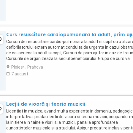
Curs resuscitare cardiopulmonara la adult, prim aj
Cursuri de resuscitare cardio-pulmonara la adult si copil cu utilizar
defibrilatorului extern automat,conduita de urgenta in cazul obstru
de cai aeriene la adult si copil, Cursuri de prim ajutor in caz de tra
Cursurile se organizeaza la sediul beneficiarului. Grupa de curs va
curpinde 12-16 ...
Ploiesti, Prahova
7 august
Lecții de vioară și teoria muzicii
Licentiat in muzica, avand multa experienta in domeniu, pedagogic
interpretativa, predau lectii de vioara si teoria muzicii, ocupandu-
la initierea in tainele viorii si a muzicii, pana la aprofundarea
cunostintelor muzicale si a studiului. Asigur pregatire inclusiv pent