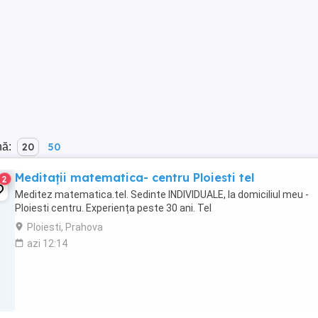
nă:
20
50
Meditații matematica- centru Ploiesti tel
2
Meditez matematica.tel. Sedinte INDIVIDUALE, la domiciliul meu -
Ploiesti centru. Experiența peste 30 ani. Tel
Ploiesti, Prahova
azi 12:14