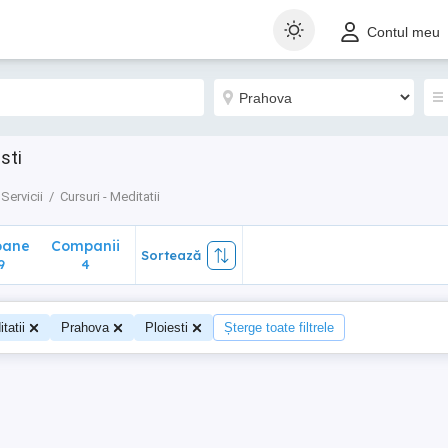
ane
Companii
Sortează
Contul meu
4
sti
Servicii
Cursuri - Meditatii
oane
Companii
Sortează
9
4
tatii
Prahova
Ploiesti
Șterge toate filtrele