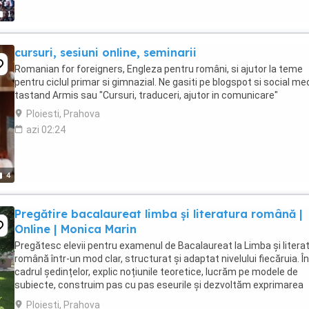
1
cursuri, sesiuni online, seminarii
Romanian for foreigners, Engleza pentru români, si ajutor la teme
pentru ciclul primar si gimnazial. Ne gasiti pe blogspot si social me
tastand Armis sau "Cursuri, traduceri, ajutor in comunicare"
Ploiesti, Prahova
azi 02:24
4
Pregătire bacalaureat limba și literatura română |
Online | Monica Marin
Pregătesc elevii pentru examenul de Bacalaureat la Limba și litera
română într-un mod clar, structurat și adaptat nivelului fiecăruia. În
cadrul ședințelor, explic noțiunile teoretice, lucrăm pe modele de
subiecte, construim pas cu pas eseurile și dezvoltăm exprimarea
corectă și coerentă. Pun accent ...
Ploiesti, Prahova