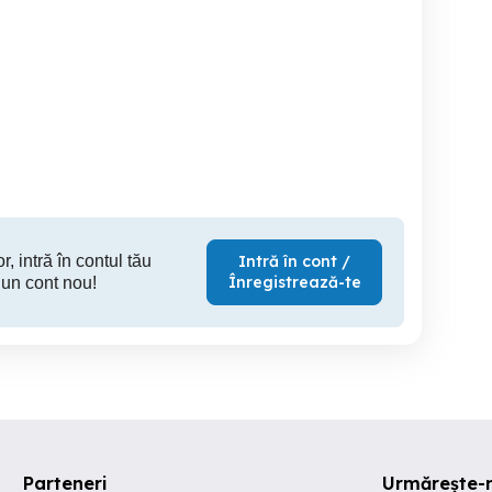
ditez matematica
Pregătire bacalaureat
Ofer medit
Ploiesti
limba și literatura română |
Online | Monica Marin
Ploiesti
Ploiesti
r, intră în contul tău
Intră în cont /
Înregistrează-te
 un cont nou!
Parteneri
Urmărește-