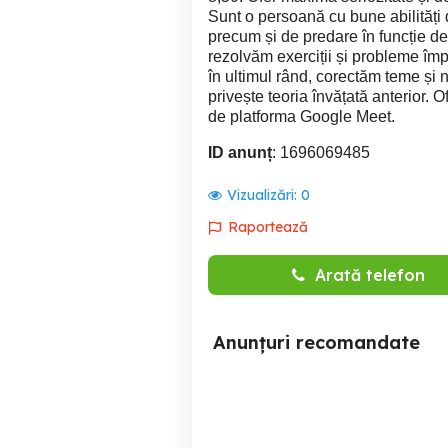
Sunt o persoană cu bune abilități d
precum și de predare în funcție de n
rezolvăm exerciții și probleme îm
în ultimul rând, corectăm teme și 
privește teoria învățată anterior. Of
de platforma Google Meet.
ID anunț
: 1696069485
Vizualizări:
0
Raportează
Arată telefon
Anunțuri recomandate