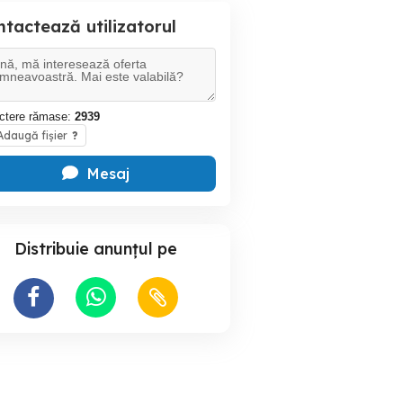
tactează utilizatorul
ctere rămase:
2939
daugă fișier
?
Mesaj
Distribuie anunțul pe