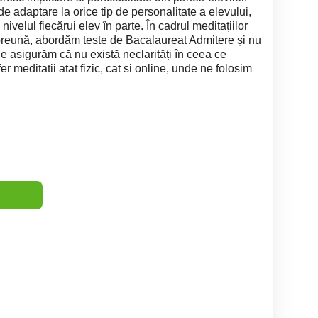
e adaptare la orice tip de personalitate a elevului,
ivelul fiecărui elev în parte. În cadrul meditațiilor
preună, abordăm teste de Bacalaureat Admitere și nu
ne asigurăm că nu există neclarități în ceea ce
er meditatii atat fizic, cat si online, unde ne folosim