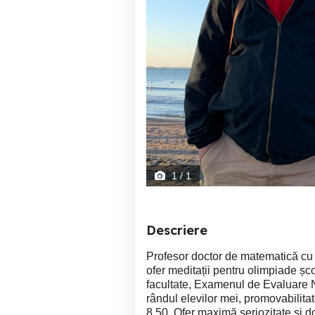
1
/ 1
Descriere
Profesor doctor de matematică cu
ofer meditații pentru olimpiade ș
facultate, Examenul de Evaluare Na
rândul elevilor mei, promovabilit
8,50. Ofer maximă seriozitate și do