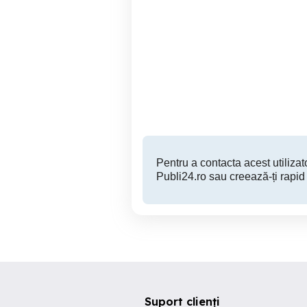
Meditatii Limba Engleza
Me
Ploiesti
Pentru a contacta acest utilizato
Publi24.ro sau creează-ți rapid
Suport clienți