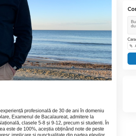
Con
Cara
A
 experiență profesională de 30 de ani în domeniu
colare, Examenul de Bacalaureat, admitere la
țională, clasele 5-8 și 9-12, precum si studenti. În
atea este de 100%, aceștia obținând note de peste
resc implicare si punctualitate din partea elevilor.