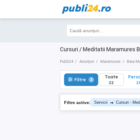
publi
24
.ro
Toate
Perso
Filtre
3
22
20
Cursuri / Meditatii Maramures 
Publi24
Anunțuri
Maramures
Baia M
Toate
Pers
Filtre
3
22
2
→
Filtre active:
Servicii
Cursuri - Medi