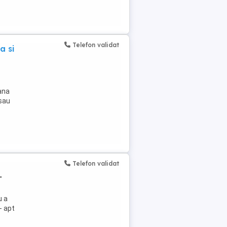
Telefon validat
a si
ana
 sau
Telefon validat
"
u a
- apt