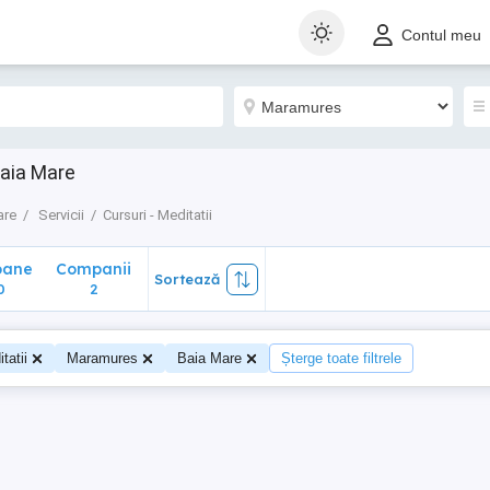
ane
Companii
Sortează
Contul meu
2
Baia Mare
are
Servicii
Cursuri - Meditatii
oane
Companii
Sortează
0
2
tatii
Maramures
Baia Mare
Șterge toate filtrele