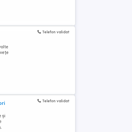
Telefon validat
volte
nvețe
Telefon validat
ori
 și
e
,