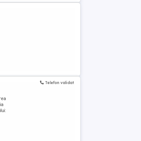
Telefon validat
rea
ia
lui: