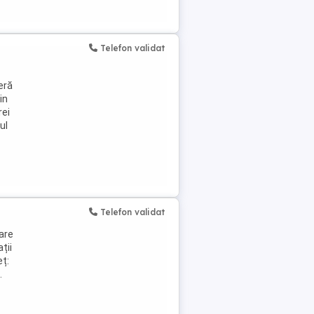
Telefon validat
eră
in
rei
ul
Telefon validat
are
ții
eț:
.