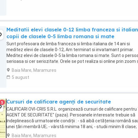
Meditatii elevi clasele 0-12 limba franceza si italian
copii de clasele 0-5 limba romana si mate
Sunt profesoara de limba franceza si limba italiana de 14 ani si
meditez elevi de clasele 0-12, Am terminat si invatamant primar.
Meditez elevi de clasele 0-5 la limba romana si mate. Sunt o perso
serioasa si cer seriozitate. Orele se pot realiza si online prin zoom
google meet.
Baia Mare, Maramures
5 august
Cursuri de calificare agenți de securitate
5
CALIFICARI OVI-CRIS S.R.L. organizează cursuri de calificare pentru 
AGENT DE SECURITATE" (paza). Persoanele interesate trebuie să
îndeplinească urmatoarele condiții : - să aibă cetățenia română sa
unei țări membră UE; - vârstă minima 18 ani; - studii minim 8 clase; 
medical ; - să nu aibă antecedente ...
Baia Mare, Maramures