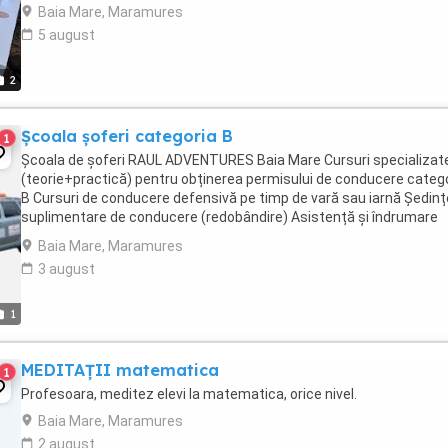
Italian and Spanish ...
Baia Mare, Maramures
5 august
2
Școala șoferi categoria B
1
Școala de șoferi RAUL ADVENTURES Baia Mare Cursuri specializat
(teorie+practică) pentru obținerea permisului de conducere categ
B Cursuri de conducere defensivă pe timp de vară sau iarnă Ședinț
suplimentare de conducere (redobândire) Asistență și îndrumare
pentru completarea dosarului ...
Baia Mare, Maramures
3 august
1
MEDITAȚII matematica
1
Profesoara, meditez elevi la matematica, orice nivel.
Baia Mare, Maramures
2 august