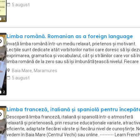
5 august
1
Limba română. Romanian as a foreign language
Învață limba română într-un mediu relaxat, prietenos și motivant.
Lecțiile sunt dedicate atât vorbitorilor nativi care doresc să își dez
exprimarea, gramatica și vocabularul, cât și străinilor care vor să î
limba română de la zero sau să își îmbunătățească nivelul. Fiecare
lecție este personalizată ...
Baia Mare, Maramures
5 august
2
Limba franceză, italiană și spaniolă pentru începăt
Descoperă limba franceză, italiană și spaniolă într-o atmosferă
relaxată și prietenoasă, prin resurse educaționale variate, atractive
eficiente, adaptate fiecărei vârste și fiecărui nivel de cunoștințe. N
vedem în Baia Mare (Centrul Vechi) sau online. --------- Learn French