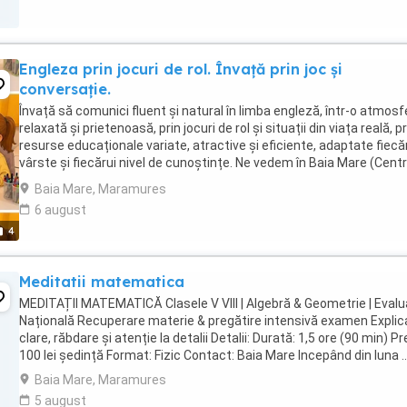
Engleza prin jocuri de rol. Învață prin joc și
conversație.
Învață să comunici fluent și natural în limba engleză, într-o atmosf
relaxată și prietenoasă, prin jocuri de rol și situații din viața reală, pr
resurse educaționale variate, atractive și eficiente, adaptate fiecă
vârste și fiecărui nivel de cunoștințe. Ne vedem în Baia Mare (Centr
Vechi) ...
Baia Mare, Maramures
6 august
4
Meditatii matematica
MEDITAȚII MATEMATICĂ Clasele V VIII | Algebră & Geometrie | Evalu
Națională Recuperare materie & pregătire intensivă examen Explica
clare, răbdare și atenție la detalii Detalii: Durată: 1,5 ore (90 min) Pr
100 lei ședință Format: Fizic Contact: Baia Mare Incepând din luna ..
Baia Mare, Maramures
5 august