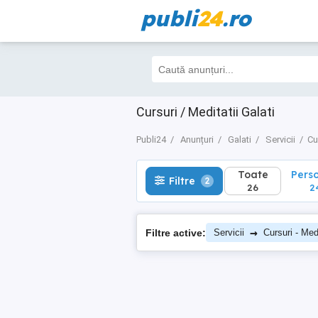
publi
24
.ro
Toate
Perso
Filtre
2
26
24
Cursuri / Meditatii Galati
Publi24
Anunțuri
Galati
Servicii
Cu
Toate
Pers
Filtre
2
26
2
→
Filtre active:
Servicii
Cursuri - Medi