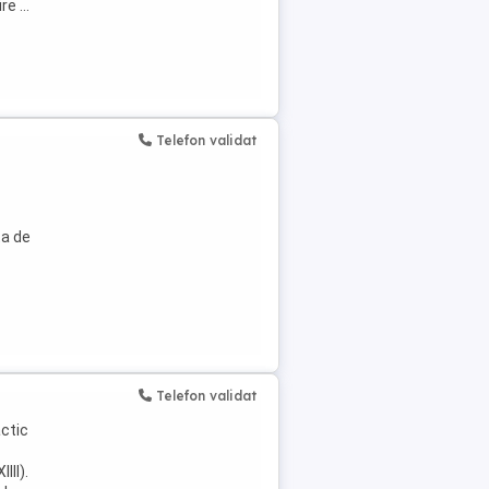
e ...
Telefon validat
ta de
Telefon validat
actic
III).