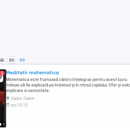
nă:
20
50
Meditatii matematica
1
Matematica este frumoasă când o înțelegi iar pentru acest lucru
trebuie să fie explicată pe înțelesul și în ritmul copilului. Ofer și solic
implicare si seriozitate.
Galati, Galati
azi 10:15
1