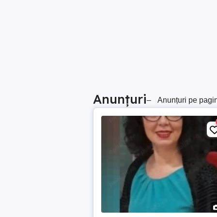
Anunțuri
–
Anunțuri pe pagi