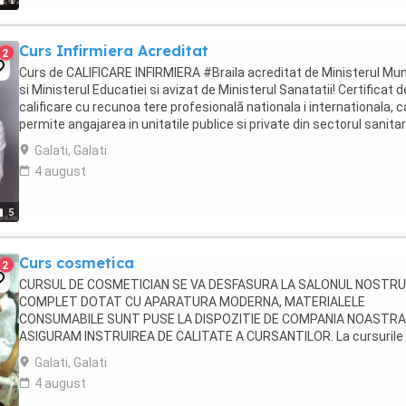
1
Curs Infirmiera Acreditat
2
Curs de CALIFICARE INFIRMIERA #Braila acreditat de Ministerul Mun
si Ministerul Educatiei si avizat de Ministerul Sanatatii! Certificat d
calificare cu recunoa tere profesională nationala i internationala, c
permite angajarea in unitatile publice si private din sectorul sanitar
PRET PROMOTIONAL! ...
Galati, Galati
4 august
5
Curs cosmetica
2
CURSUL DE COSMETICIAN SE VA DESFASURA LA SALONUL NOSTRU
COMPLET DOTAT CU APARATURA MODERNA, MATERIALELE
CONSUMABILE SUNT PUSE LA DISPOZITIE DE COMPANIA NOASTRA 
ASIGURAM INSTRUIREA DE CALITATE A CURSANTILOR. La cursurile
cosmetica veti invata atat teoretic cat si practic, cum sa faceti o
Galati, Galati
clasificare ...
4 august