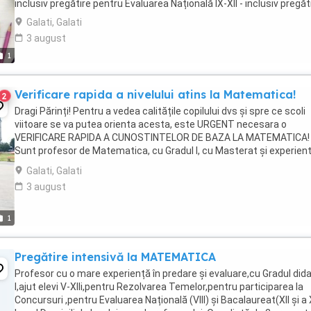
inclusiv pregătire pentru Evaluarea Națională IX-XII - inclusiv pregătir
Galati, Galati
3 august
1
Verificare rapida a nivelului atins la Matematica!
2
Dragi Părinți! Pentru a vedea calitățile copilului dvs și spre ce scoli
viitoare se va putea orienta acesta, este URGENT necesara o
VERIFICARE RAPIDA A CUNOSTINTELOR DE BAZA LA MATEMATICA!
Sunt profesor de Matematica, cu Gradul I, cu Masterat și experien
40 de ani! Astept elevi din clasele ...
Galati, Galati
3 august
1
Pregătire intensivă la MATEMATICA
Profesor cu o mare experiență în predare și evaluare,cu Gradul did
I,ajut elevi V-XIIi,pentru Rezolvarea Temelor,pentru participarea la
Concursuri ,pentru Evaluarea Națională (VIII) și Bacalaureat(XII și a XI