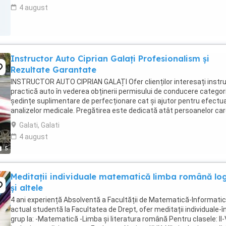
4 august
Instructor Auto Ciprian Galați Profesionalism și
Rezultate Garantate
INSTRUCTOR AUTO CIPRIAN GALAȚI Ofer clienților interesați instru
practică auto în vederea obținerii permisului de conducere categori
ședințe suplimentare de perfecționare cat și ajutor pentru efectu
analizelor medicale. Pregătirea este dedicată atât persoanelor ca
doresc sa obțină ...
Galati, Galati
4 august
5
Meditații individuale matematică limba română lo
și altele
4 ani experiență Absolventă a Facultății de Matematică-Informatic
actual studentă la Facultatea de Drept, ofer meditații individuale-î
grup la: -Matematică -Limba și literatura română Pentru clasele: II-VI