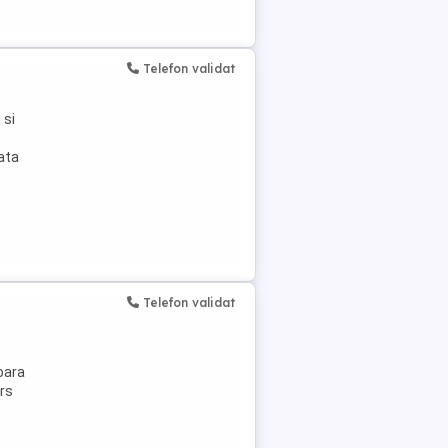
Telefon validat
 si
lata
Telefon validat
oara
urs