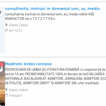
consultanta, instruiri in domeniul ssm, su, mediu
consultanta, instruiri in domeniul ssm, su, mediu relatii HSE
RISKFACTOR tel o 7 2 7 2 7 7 9 8 o
Galati, Galati
ieri 12:51
Meditatii limba romana
2
PROFESOARĂ DE LIMBA ȘI LITERATURA ROMÂNĂ cu experiență de
peste 10 ani, PROMOVABILITATE 100% în fiecare an la EVALUAREA
NAȚIONALĂ, BACALAUREAT ADMITERE JURNALISM, ADMITERE ȘC
DE POLIȚIE, ADMITERE DREPT SI ADMITERE SRI, ofer meditații
personalizate pentru orice nivel, asigur fixarea eficientă a ...
Galati, Galati
4 august