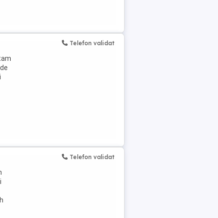
Telefon validat
ptam
 de
i
Telefon validat
n
i
 h