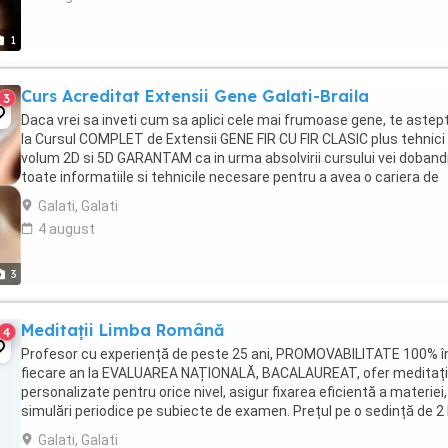
1
Curs Acreditat Extensii Gene Galati-Braila
3
Daca vrei sa inveti cum sa aplici cele mai frumoase gene, te aste
la Cursul COMPLET de Extensii GENE FIR CU FIR CLASIC plus tehnici
volum 2D si 5D GARANTAM ca in urma absolvirii cursului vei doband
toate informatiile si tehnicile necesare pentru a avea o cariera de
succes in acest domeniu! Vei ...
Galati, Galati
4 august
3
Meditații Limba Română
4
Profesor cu experiență de peste 25 ani, PROMOVABILITATE 100% î
fiecare an la EVALUAREA NAȚIONALĂ, BACALAUREAT, ofer meditați
personalizate pentru orice nivel, asigur fixarea eficientă a materiei,
simulări periodice pe subiecte de examen. Prețul pe o sedință de 2
este de 100 lei individual . Rog ...
Galati, Galati