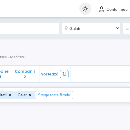
ane
Companii
Sortează
Contul meu
2
rsuri - Meditatii
oane
Companii
Sortează
4
2
tatii
Galati
Șterge toate filtrele