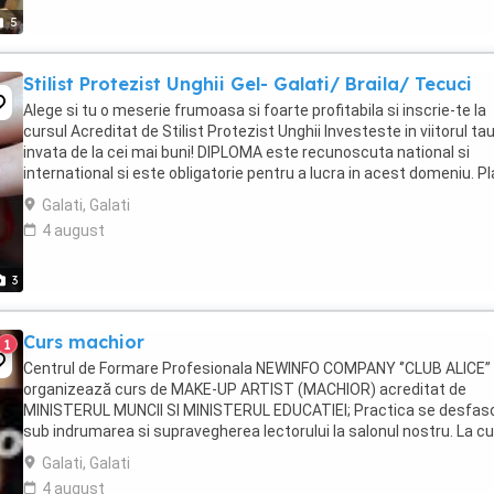
5
Stilist Protezist Unghii Gel- Galati/ Braila/ Tecuci
Alege si tu o meserie frumoasa si foarte profitabila si inscrie-te la
cursul Acreditat de Stilist Protezist Unghii Investeste in viitorul tau
invata de la cei mai buni! DIPLOMA este recunoscuta national si
international si este obligatorie pentru a lucra in acest domeniu. P
se poate face si in ...
Galati, Galati
4 august
3
Curs machior
1
Centrul de Formare Profesionala NEWINFO COMPANY ‘’CLUB ALICE’’
organizează curs de MAKE-UP ARTIST (MACHIOR) acreditat de
MINISTERUL MUNCII SI MINISTERUL EDUCATIEI; Practica se desfas
sub indrumarea si supravegherea lectorului la salonul nostru. La c
veti invata notiuni de teoretie cat si de ...
Galati, Galati
4 august