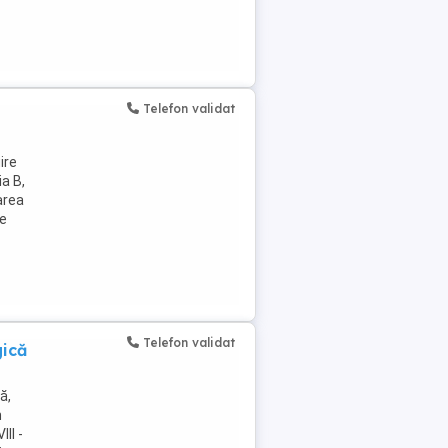
Telefon validat
ire
a B,
area
re
Telefon validat
gică
ă,
n
II -