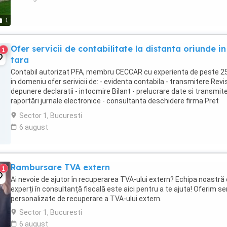
1
Ofer servicii de contabilitate la distanta oriunde in
1
tara
Contabil autorizat PFA, membru CECCAR cu experienta de peste 25
in domeniu ofer serivicii de: - evidenta contabila - transmitere Revis
depunere declaratii - intocmire Bilant - prelucrare date si transmit
raportări jurnale electronice - consultanta deschidere firma Pret
negociabil in functie ...
Sector 1, Bucuresti
6 august
Rambursare TVA extern
1
Ai nevoie de ajutor în recuperarea TVA-ului extern? Echipa noastră
experți în consultanță fiscală este aici pentru a te ajuta! Oferim ser
personalizate de recuperare a TVA-ului extern.
Sector 1, Bucuresti
6 august