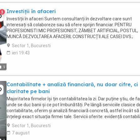
Investiții în afaceri
3
Investiții în afaceri Suntem consultanți în dezvoltare care sunt
interesați să colaboreze sau să ofere sprijin financiar. PENTRU
PROFESIONISTI MIC PROFESIONIST, ZÂMBET ARTIFICIAL, POSTUL,
MUNCĂ DEZVOLTAREA AFACERII; CONSTRUCȚII ALE CASEI DVS.;
IMOBILIARE; DOMENIUL AUTOMOBIL. Pur și simplu vă oferim ...
Sector 1, Bucuresti
ieri 19:43
1
Contabilitate + analiză financiară, nu doar cifre, ci
claritate pe bani
Majoritatea firmelor își țin contabilitatea la zi. Dar puține știu, de fa
unde se duc banii și ce pot îmbunătăți. Pe lângă serviciile clasice d
contabilitate, oferim și analiză financiară concretă, astfel încât să
înțelegi exact situația firmei tale. Servicii oferite: evidență contabil
completă ...
Sector 1, Bucuresti
7 august