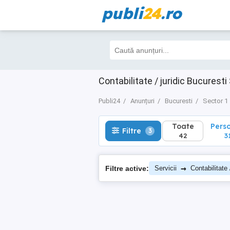
publi
24
.ro
Toate
Perso
Filtre
3
42
31
Contabilitate / juridic Bucuresti
Publi24
Anunțuri
Bucuresti
Sector 1
Toate
Pers
Filtre
3
42
3
→
Filtre active:
Servicii
Contabilitate 