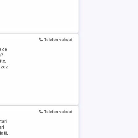
Telefon validat
e de
e?
ite,
lizez
Telefon validat
tari
ari
atii,