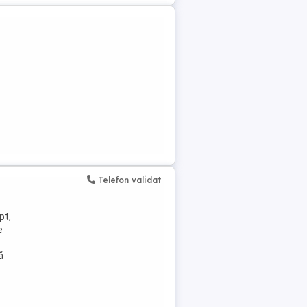
Telefon validat
pt,
e
ă