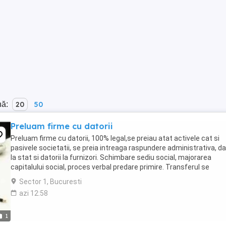
nă:
20
50
Preluam firme cu datorii
Preluam firme cu datorii, 100% legal,se preiau atat activele cat si
pasivele societatii, se preia intreaga raspundere administrativa, da
la stat si datorii la furnizori. Schimbare sediu social, majorarea
capitalului social, proces verbal predare primire. Transferul se
realizeaza cu respectarea legislatiei ...
Sector 1, Bucuresti
azi 12:58
1