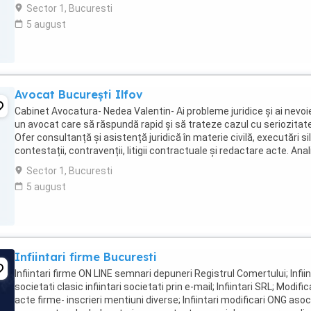
atent fiecare ...
Sector 1, Bucuresti
5 august
Avocat București Ilfov
Cabinet Avocatura- Nedea Valentin- Ai probleme juridice și ai nevoi
un avocat care să răspundă rapid și să trateze cazul cu seriozitat
Ofer consultanță și asistență juridică în materie civilă, executări sil
contestații, contravenții, litigii contractuale și redactare acte. Ana
atent ...
Sector 1, Bucuresti
5 august
Infiintari firme Bucuresti
Infiintari firme ON LINE semnari depuneri Registrul Comertului; Infiin
societati clasic infiintari societati prin e-mail; Infiintari SRL; Modific
acte firme- inscrieri mentiuni diverse; Infiintari modificari ONG asoci