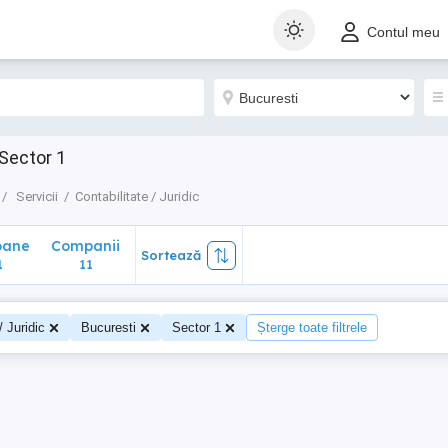
ane
Companii
Sortează
Contul meu
11
 Sector 1
Servicii
Contabilitate / Juridic
oane
Companii
Sortează
1
11
/ Juridic
Bucuresti
Sector 1
Șterge toate filtrele