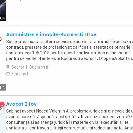
1
Administrare imobile-Bucuresti Ilfov
Societatea noastra ofera servicii de administrare imobile pe baza 
contract, prestate de profesionist calificat si atestat de primarie
conform legii 196 2018 pentru aceste activitati. Aria de acoperire
pentru serviciile oferite este Bucuresti Sector 1, Otopeni,Voluntari,
Mogosoaia. Toate serviciile ...
Sector 1, Bucuresti
5 august
1
Avocat Ilfov
1
Cabinet avocat Nedea Valentin Ai probleme juridice și ai nevoie de 
avocat care să răspundă rapid și să trateze cazul cu seriozitate? 
consultanță și asistență juridică în materie civilă, executări silite,
contestații, contravenții, litigii contractuale și redactare acte. Ana