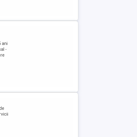
 ani
al -
ere
 de
vicii