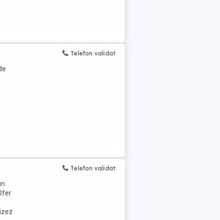
Telefon validat
de
Telefon validat
un
Ofer
lizez