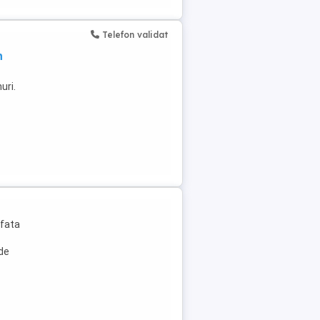
Telefon validat
n
uri.
 fata
 de