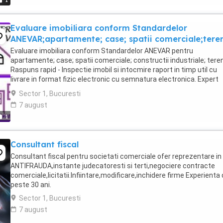
1
Evaluare imobiliara conform Standardelor
ANEVAR;apartamente; case; spatii comerciale;tere
Evaluare imobiliara conform Standardelor ANEVAR pentru
apartamente; case; spatii comerciale; constructii industriale; teren
Raspuns rapid - Inspectie imobil si intocmire raport in timp util cu
livrare in format fizic electronic cu semnatura electronica. Expert
tehnic judiciar realizez evaluare ...
Sector 1, Bucuresti
7 august
1
Consultant fiscal
Consultant fiscal pentru societati comerciale ofer reprezentare in
ANTIFRAUDA,instante judecatoresti si terti,negociere contracte
comerciale,licitatii.Infiintare,modificare,inchidere firme Experienta
peste 30 ani.
Sector 1, Bucuresti
7 august