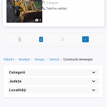
gaze - terasamente si platforme -
2 august
decopertari - excavatii - sapaturi santuri
Telefon validat
pentru instalatii apa - canal, drenaj -
nivelari terenuri - decoperte, nivelari teren,
Cupe disponibile ...
2
›
‹
1
2
Publi24
Anunțuri
Giurgiu
Servicii
Constructii-Amenajari
Categorii
Județe
Localități