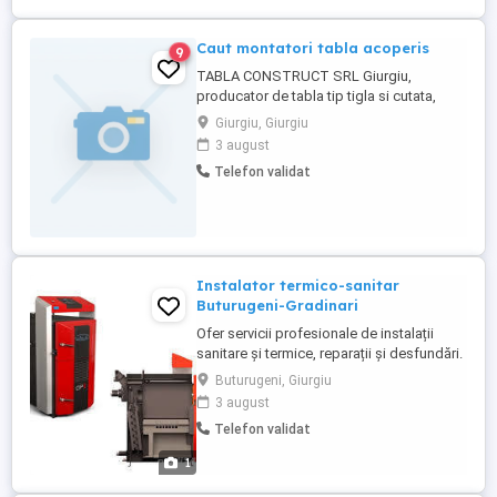
Caut montatori tabla acoperis
9
TABLA CONSTRUCT SRL Giurgiu,
producator de tabla tip tigla si cutata,
doreste colaborare cu echipe de
Giurgiu, Giurgiu
montatori calificati, profesionisti, pentru
3 august
acoperis si sistem pluvial.
Telefon validat
Instalator termico-sanitar
Buturugeni-Gradinari
Ofer servicii profesionale de instalații
sanitare și termice, reparații și desfundări.
Montez centrale termice, calorifere,
Buturugeni, Giurgiu
panouri solare, aeroterme, cazane termice
3 august
Montaj boilere, sifoane de pardoseală,
Telefon validat
obiecte sanitare Instalez hidrofoare,
pompe submersibile, vase de expansiune
1
Racordare ...