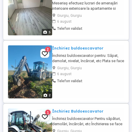
Meseriaș efectuez lucrari de amenajări
interioare exterioare la apartamente si
case pe raza jud Gr si împrejurimi, gresie
Giurgiu, Giurgiu
faianta rigips gleturi tencuieli decorative,
6 august
tencuieli manuale, parchet. Finisaje
Telefon validat
zugraveli, sub zidiri stalpi sustinere
5
alei,sape etc Lasati mesaj pe whatsap sau
sunați la nr ...
Închiriez buldoexcavator
2
Închiriez buldoexcavator pentru: Săpat,
demolat, nivelat, încărcat, etc Plata se face
la ore de funcționare pt lucrări mici sau la
Giurgiu, Giurgiu
lună pentru lucrări de durată. Rel la tel:
6 august
Telefon validat
2
Închiriez Buldoexcavator
1
Închiriez buldoexcavator Pentru săpături,
demolări, încărcări, etc Închirierea se face
la ora pentru lucrări mici sau la luna pentru
Giurgiu, Giurgiu