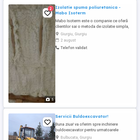
Izolatie spuma poliuretanica -
2
Mabo Isoterm
Mabo Isoterm este o companie ce oferă
clientilor sai o metoda de izolatie simpla,
eficienta și de durata. Utilizam spumă
Giurgiu, Giurgiu
poliuretanica cu celula inchisa, celula
2 august
deschisa si poliuree de cea mai inaltă
Telefon validat
calitate, produsa de cei mai mari
producatori la nivel mondial. Efectuam
izolatii profesionale cu aparate ...
5
Servicii Buldoexcavator!
Buna ziua! va oferim spre inchiriere
buldoexcavator pentru urmatoarele
servicii : - demolari - sapaturi retele de
Bulbucata, Giurgiu