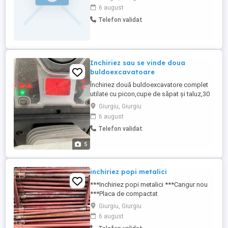
suspendate.rog seriozitate.preturi super
6 august
accesibile.giurgiu și zonele limitrofe in
Telefon validat
limita a 50 km.mentionez că lucrez singur
Inchiriez sau se vinde doua
buldoexcavatoare
Închiriez două buldoexcavatore complet
utilate cu picon,cupe de săpat și taluz,30
cm,45 cm,60 cm,90 cm și picon! Basculă
Giurgiu, Giurgiu
8x4
6 august
Telefon validat
5
inchiriez popi metalici
***Inchiriez popi metalici ***Cangur nou
***Placa de compactat
Giurgiu, Giurgiu
6 august