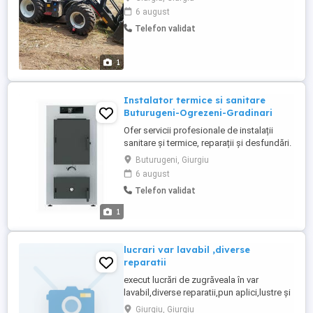
lucrări de durată.
6 august
Telefon validat
1
Instalator termice si sanitare
Buturugeni-Ogrezeni-Gradinari
Ofer servicii profesionale de instalații
sanitare și termice, reparații și desfundări.
Montez centrale termice, calorifere,
Buturugeni, Giurgiu
panouri solare, aeroterme, cazane termice
6 august
Montaj boilere, sifoane de pardoseală,
Telefon validat
obiecte sanitare Instalez hidrofoare,
pompe submersibile, vase de expansiune
1
Racordare ...
lucrari var lavabil ,diverse
reparatii
execut lucrări de zugrăveala în var
lavabil,diverse reparatii,pun aplici,lustre și
diverse lucrări electrice.dau gauri pentru
Giurgiu, Giurgiu