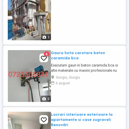
1
Gaura hota carotare beton
6
caramida bca
Executam gauri in beton caramida bca si
alte materiale cu masini profesionale nu
se face praf mizerie apa ...
Giurgiu, Giurgiu
6 august
5
Lucrari interioare exterioare la
apartamente si case zugraveli
Renovări