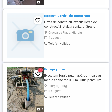
pompe submersibile, vase de expansiune
1
Racordare ...
Execut lucrări de constructii
Firma de constructii execut lucrari de
constructii,instalații sanitare. Gresie
faianță,zugraveli,constructii case
Crucea de Piatra, Giurgiu
4 august
Telefon validat
Foraje puturi
6
Executam foraje puturi apă de mica sau
medie adancime 0-50m Puturi pentru uz
casnic Puturi pentru santier Puturi pentru
Giurgiu, Giurgiu
irigatii Garantam debitul necesar cerintelor
3 august
dumneavoastra. Termenul de executie
Telefon validat
este o zi. forajele de captare a apei se
executa la cererea clientului folosind
tubulatura de tip ...
3