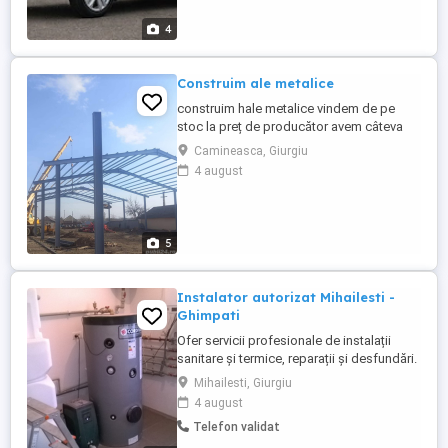
acoperișul cu vopsea cauciucată mici
reparații la Acoperiș ...
4
Construim ale metalice
construim hale metalice vindem de pe
stoc la preț de producător avem câteva
dimensiuni pe stoc 10 cu 18 cu trei la
Camineasca, Giurgiu
streașină 10 cu 30 cu patru la streașină 12
4 august
cu 25 cu patru la streașină opt cu 40 cu
patru la streașină mai multe detalii la
număr de telefon
5
Instalator autorizat Mihailesti -
Ghimpati
Ofer servicii profesionale de instalații
sanitare și termice, reparații și desfundări.
Montez centrale termice, calorifere,
Mihailesti, Giurgiu
panouri solare, aeroterme, cazane termice
4 august
Montaj boilere, sifoane de pardoseală,
Telefon validat
obiecte sanitare Instalez hidrofoare,