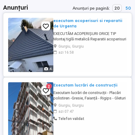
Anunțuri
20
50
Anunțuri pe pagină:
executam acoperisuri si reparatii
de Urgenta
EXECUTĂM ACOPERIȘURI ORICE TIP
Montaj tiglă metalică Reparatii acoperisuri
Sisteme Pluviale Complete Dulgherie
Giurgiu, Giurgiu
Mansadari Parazăpezi Izolați vata
azi 16:58
minerala Izolati carton bituminos
Executam orice tip de reparatie pentru
acoperis si sisteme de accesorii. Avem
4
experienta necesara pentru a crea ...
Executam lucrări de construcții
2
Executam lucrări de construcții - Placări
polistiren -Gresie, Faianță - Rigips - Gleturi
- Zidarie, Tencuieli - etc. CASE LA ROȘU
Giurgiu, Giurgiu
SAU LA CHEIE
azi 07:47
Telefon validat