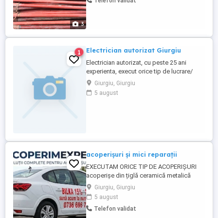
Telefon validat
3
Electrician autorizat Giurgiu
1
Electrician autorizat, cu peste 25 ani
experienta, execut orice tip de lucrare/
instalatie electrica pentru case/
Giurgiu, Giurgiu
apartamente. Pretul se stabileste in functie
5 august
de complexitatea lucrarilor dorite.
acoperișuri și mici reparații
EXECUTAM ORICE TIP DE ACOPERIȘURI
acoperișe din țiglă ceramică metalică
Lindab și tablă cutată sau plană
Giurgiu, Giurgiu
construcții din lemn (Dulgherii) Modificări
5 august
acoperișe izolați polistiren carton reparații
Telefon validat
la bloc, zugrăvit interior exterior Vopsit