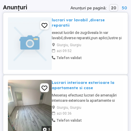
Anunțuri
20
50
Anunțuri pe pagină:
lucrari var lavabil ,diverse
reparatii
execut lucrări de zugrăveala în var
lavabil,diverse reparatii,pun aplici,lustre și
diverse lucrări electrice.dau gauri pentru
Giurgiu, Giurgiu
suspendate.rog seriozitate.preturi super
azi 09:52
accesibile.giurgiu și zonele limitrofe in
Telefon validat
limita a 50 km.mentionez că lucrez singur
Lucrari interioare exterioare la
apartamente si case
Meseriaș efectuez lucrari de amenajări
interioare exterioare la apartamente si
case pe raza jud Gr si împrejurimi, gresie
Giurgiu, Giurgiu
faianta rigips gleturi tencuieli decorative,
azi 00:36
tencuieli manuale, parchet. Finisaje
Telefon validat
zugraveli, sub zidiri stalpi sustinere
alei,sape etc Lasati mesaj pe whatsap sau
5