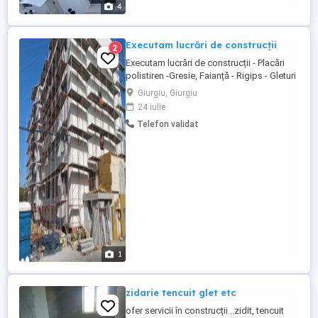
acoperis si sisteme de accesorii. Avem
4
experienta necesara pentru a crea ...
Executam lucrări de construcții
2
Executam lucrări de construcții - Placări
polistiren -Gresie, Faianță - Rigips - Gleturi
- Zidarie, Tencuieli - etc. CASE LA ROȘU
Giurgiu, Giurgiu
SAU LA CHEIE
24 iulie
Telefon validat
1
zidarie tencuit glet etc
ofer servicii în construcții ..zidit, tencuit