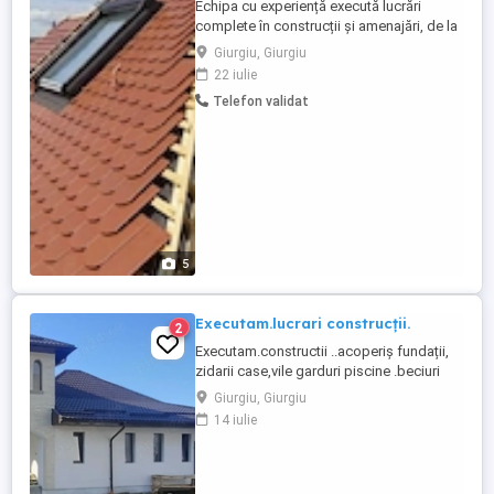
Echipa cu experiență execută lucrări
complete în construcții și amenajări, de la
fundație până la cheie, garantând calitate,
Giurgiu, Giurgiu
profesionalism și respectarea termenelor
22 iulie
limită. Ne deplasăm pentru constatări și
Telefon validat
măsurători! Serviciile Noastre: 1.
Construcții și Structuri (La Roșu sau La
Cheie): Fundații ...
5
Executam.lucrari construcții.
2
Executam.constructii ..acoperiș fundații,
zidarii case,vile garduri piscine .beciuri
etc!!
Giurgiu, Giurgiu
14 iulie