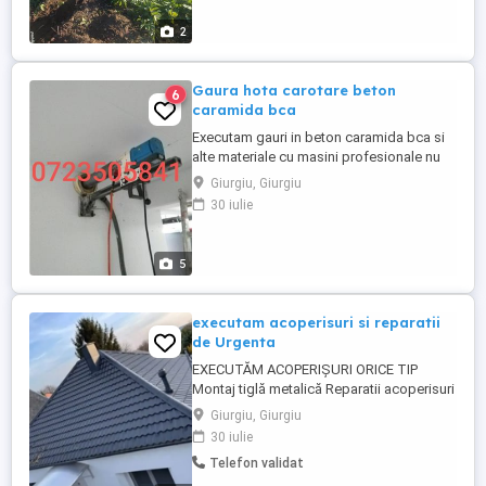
2
Gaura hota carotare beton
6
caramida bca
Executam gauri in beton caramida bca si
alte materiale cu masini profesionale nu
se face praf mizerie apa ...
Giurgiu, Giurgiu
30 iulie
5
executam acoperisuri si reparatii
de Urgenta
EXECUTĂM ACOPERIȘURI ORICE TIP
Montaj tiglă metalică Reparatii acoperisuri
Sisteme Pluviale Complete Dulgherie
Giurgiu, Giurgiu
Mansadari Parazăpezi Izolați vata
30 iulie
minerala Izolati carton bituminos
Telefon validat
Executam orice tip de reparatie pentru