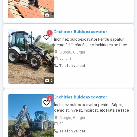
Țigla Metalica Țigla ceramica Sisteme
pluviale jgheaburi burlane Remedieri
infiltrați acoperisuri Vopsiri acoperisuri ...
1
Închiriez Buldoexcavator
1
Închiriez buldoexcavator Pentru săpături,
demolări, încărcări, etc Închirierea se face
la ora pentru lucrări mici sau la luna pentru
Giurgiu, Giurgiu
lucrări de durată.
30 iulie
Telefon validat
1
Închiriez buldoexcavator
2
Închiriez buldoexcavator pentru: Săpat,
demolat, nivelat, încărcat, etc Plata se face
la ore de funcționare pt lucrări mici sau la
Giurgiu, Giurgiu
lună pentru lucrări de durată. Rel la tel:
30 iulie
Telefon validat