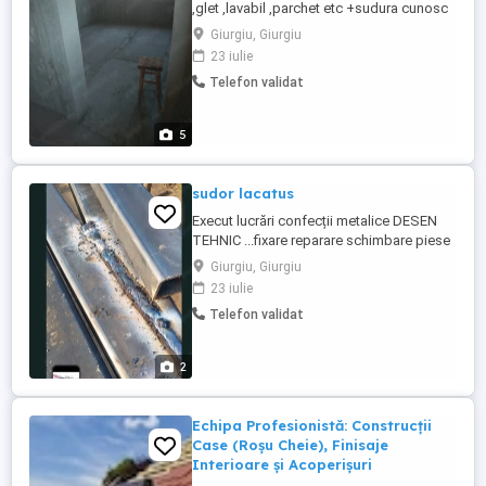
,glet ,lavabil ,parchet etc +sudura cunosc
desen tehnic .balamale porți garduri
Giurgiu, Giurgiu
..plasturi de hard etc ..pt giurgiu deplasare
23 iulie
gratuita,, pt județ giurgiu contra cost
Telefon validat
5
sudor lacatus
Execut lucrări confecții metalice DESEN
TEHNIC ...fixare reparare schimbare piese
metalice sudura reparație acolo unde aveți
Giurgiu, Giurgiu
nevoie... CONTRA COST DEPLASAREA +
23 iulie
manopera
Telefon validat
2
Echipa Profesionistă: Construcții
Case (Roșu Cheie), Finisaje
Interioare și Acoperișuri