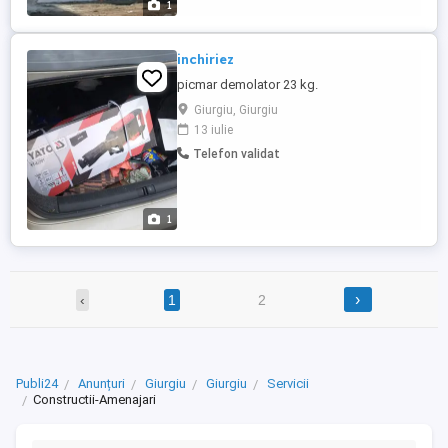
1
inchiriez
picmar demolator 23 kg.
Giurgiu, Giurgiu
13 iulie
Telefon validat
1
›
‹
1
2
Publi24
Anunțuri
Giurgiu
Giurgiu
Servicii
Constructii-Amenajari