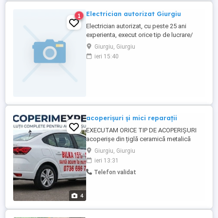
Electrician autorizat Giurgiu
1
Electrician autorizat, cu peste 25 ani
experienta, execut orice tip de lucrare/
instalatie electrica pentru case/
Giurgiu, Giurgiu
apartamente. Pretul se stabileste in functie
ieri 15:40
de complexitatea lucrarilor dorite.
acoperișuri și mici reparații
EXECUTAM ORICE TIP DE ACOPERIȘURI
acoperișe din țiglă ceramică metalică
Lindab și tablă cutată sau plană
Giurgiu, Giurgiu
construcții din lemn (Dulgherii) Modificări
ieri 13:31
acoperișe izolați polistiren carton reparații
Telefon validat
la bloc, zugrăvit interior exterior Vopsit
acoperișul cu vopsea cauciucată mici
reparații la Acoperiș ...
4