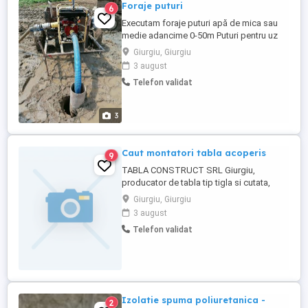
Foraje puturi
6
Executam foraje puturi apă de mica sau
medie adancime 0-50m Puturi pentru uz
casnic Puturi pentru santier Puturi pentru
Giurgiu, Giurgiu
irigatii Garantam debitul necesar cerintelor
3 august
dumneavoastra. Termenul de executie
Telefon validat
este o zi. forajele de captare a apei se
executa la cererea clientului folosind
tubulatura de tip ...
3
Caut montatori tabla acoperis
9
TABLA CONSTRUCT SRL Giurgiu,
producator de tabla tip tigla si cutata,
doreste colaborare cu echipe de
Giurgiu, Giurgiu
montatori calificati, profesionisti, pentru
3 august
acoperis si sistem pluvial.
Telefon validat
Izolatie spuma poliuretanica -
2