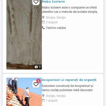
Mabo Isoterm
Mabo Isoterm este o companie ce oferă
clientilor sai o metoda de izolatie simpla,
eficienta și de durata. Utilizam spumă
Giurgiu, Giurgiu
poliuretanica cu celula inchisa, celula
2 august
deschisa si poliuree de cea mai inaltă
Telefon validat
calitate, produsa de cei mai mari
producatori la nivel mondial. Efectuam
izolatii profesionale cu aparate ...
5
Acoperisuri si reparați de urgență
1
Executam construcți de Acoperisuri și
termo izolați polistiren Vată decorativ
.Tencuieli Lavabile.etc... Sisteme
Giurgiu, Giurgiu
complete dulgherie Mansardari Terase
1 august
foișoare Asteria ale Montaj invelitoare