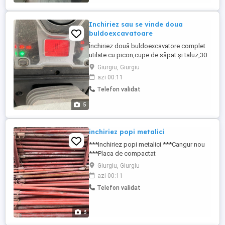
sunați la nr ...
Inchiriez sau se vinde doua
buldoexcavatoare
Închiriez două buldoexcavatore complet
utilate cu picon,cupe de săpat și taluz,30
cm,45 cm,60 cm,90 cm și picon! Basculă
Giurgiu, Giurgiu
8x4
azi 00:11
Telefon validat
5
inchiriez popi metalici
***Inchiriez popi metalici ***Cangur nou
***Placa de compactat
Giurgiu, Giurgiu
azi 00:11
Telefon validat
3