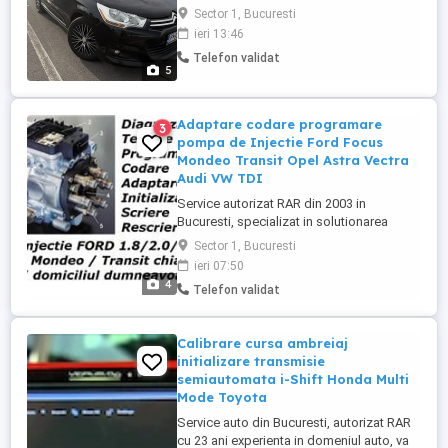
si sa fii sigur pe tine ! - sunt calm si
Sector 1, Bucuresti
rabdator - explicatii simple pentru a fii
ieri 13:46
intelese usor -pregatire pe trasee reale de
Telefon validat
examen -program flexibil, inclusiv seara si
5
in weekend, fara costuri suplimentare ! -
masina ...
Adaptare codare programare
3
pompa de Injectie Ford Focus
Mondeo Transit Opel Astra Vectra
Audi VW TDI
Service autorizat RAR din 2003 in
Bucuresti, specializat in solutionarea
problemelor de electrica si electronica
Sector 1, Bucuresti
auto, va ofera la preturi convenabile
ieri 07:50
servicii profesionale de programare
4
Telefon validat
adaptare codare imperechere scriere
rescriere pompa injectie asistata
electronic (de ex: Bosch VP-44) cu ...
Calibrare cursa ambreiaj
initializare transmisie
semiautomata i-Shift Honda Multi
Mode Toyota
Service auto din Bucuresti, autorizat RAR
cu 23 ani experienta in domeniul auto, va