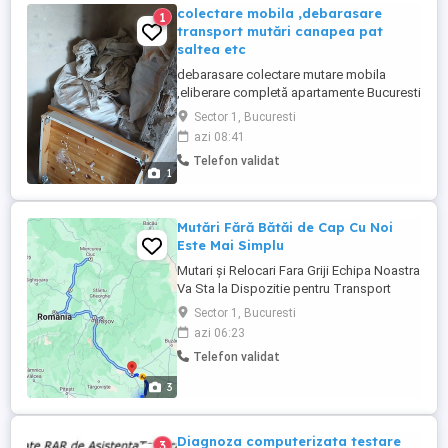
colectare mobila ,debarasare
1
transport mutări canapea pat
saltea etc
debarasare colectare mutare mobila
,eliberare completă apartamente Bucuresti
Pt detalii contact telefonic
Sector 1, Bucuresti
azi 08:41
Telefon validat
1
Mutări Fără Bătăi de Cap Cu Noi
Este Mai Simplu
Mutari și Relocari Fara Griji Echipa Noastra
Va Sta la Dispozitie pentru Transport
Mobila Mutari Locuinte Relocari Birouri
Sector 1, Bucuresti
Transport Obiecte Voluminoase De ce sa
azi 06:23
Ne Alegeti Profesionalism Echipa noastra
Telefon validat
este formată din profesionisti cu
experienta în manipularea și transportul
3
mobilierului si ...
Diagnoza computerizata testare
3