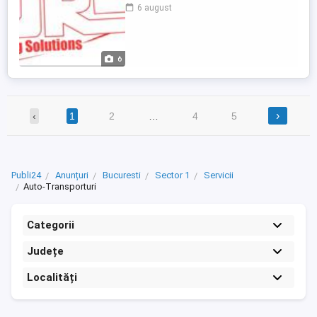
casete de directie pentru Volskwagen,
6 august
reparam casete de directie pentru Opel,
reparam casete de directie pentru Dacia,
reparam casete de directie pentru Renault,
reparam casete de directie pentru ...
6
›
‹
1
2
…
4
5
Publi24
Anunțuri
Bucuresti
Sector 1
Servicii
Auto-Transporturi
Categorii
Județe
Localități