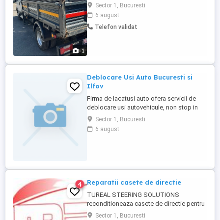
Sector 1, Bucuresti
6 august
Telefon validat
1
Deblocare Usi Auto Bucuresti si
Ilfov
Firma de lacatusi auto ofera servicii de
deblocare usi autovehicule, non stop in
cazul urgentelor, in oricare sector din
Sector 1, Bucuresti
Bucuresti si in localitatile din judetul Ilfov.
6 august
Deblocam orice tip de incuietoare,
indiferent de marca masinii. Detalii in
pagina noastra web https://deblocare-usi-
auto.ro/
Reparatii casete de directie
4
TUREAL STEERING SOLUTIONS
reconditioneaza casete de directie pentru
orice marca si model de masina, reparam
Sector 1, Bucuresti