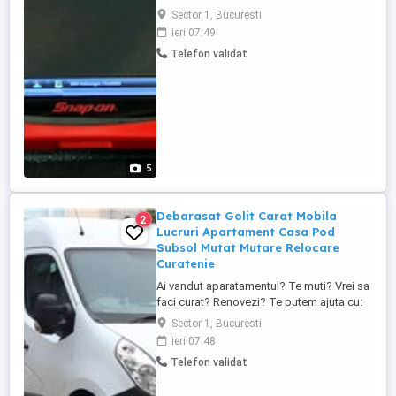
ofera servicii de asistenta pe parte de
Sector 1, Bucuresti
diagnoza si testare auto computerizata,
ieri 07:49
pentru autoturismele nipone Honda si
Telefon validat
Toyota echipate cu cutie de viteze
semiautomata robotizata pilotata
electronic numite i-Shift pentru ...
5
Debarasat Golit Carat Mobila
2
Lucruri Apartament Casa Pod
Subsol Mutat Mutare Relocare
Curatenie
Ai vandut aparatamentul? Te muti? Vrei sa
faci curat? Renovezi? Te putem ajuta cu:
Debarasat Golit Carat Mobila Lucruri
Sector 1, Bucuresti
Apartament Casa Pod Subsol Mutat
ieri 07:48
Curatenie Garsoniera - 250 E Ap. 2 Camere
Telefon validat
- 350 E Ap. 3 Camere - 400 E Ap. 4 Camere -
450 E *pt. apartamente incarcate mediu