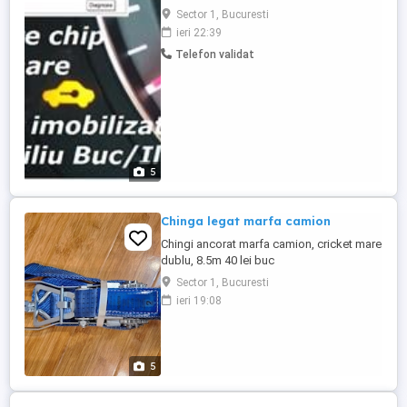
ofera pentru autoturisme si autoutilitare
Sector 1, Bucuresti
devenite nedeplasabile, din considerente
ieri 22:39
de imobilizare electronica servicii de: -
Telefon validat
diagnoza auto computerizata avansata si
service mobile electrica auto - programare
cheie chei ...
5
Chinga legat marfa camion
Chingi ancorat marfa camion, cricket mare
dublu, 8.5m 40 lei buc
Sector 1, Bucuresti
ieri 19:08
5