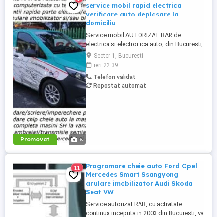
service mobil rapid electrica
verificare auto deplasare la
domiciliu
Service mobil AUTORIZAT RAR de
electrica si electronica auto, din Bucuresti,
cu activitate continua din 2003, punem la
Sector 1, Bucuresti
dispozitia posesorilor utlizatorilor de
ieri 22:39
masini devenite NEDEPLASABILE pana la
Telefon validat
o unitate service, din considerente
Repostat automat
tehnice, servicii de asistenta tehnica auto,
cu bon fiscal factura ...
Promovat
5
Programare cheie auto Ford Opel
11
Mercedes Smart Ssangyong
anulare imobilizator Audi Skoda
Seat VW
Service autorizat RAR, cu activitate
continua inceputa in 2003 din Bucuresti, va