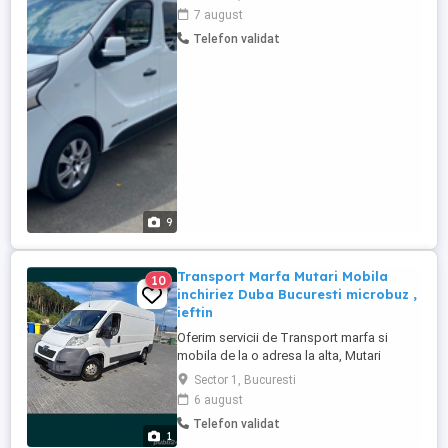
Bluetooth, doua usi laterale, pilot automat,
7 august
scaune si banchete confortabile. Masina
Telefon validat
este in perfecta stare de functionare,
pregatita de drum cu toate reviziile la zi
(ITP, rovinieta, ...
9
Transport Marfa Mutari Mobila
10
inchiriez Duba Bucuresti microbuz ,
ieftin
Oferim servicii de Transport marfa si
mobila de la o adresa la alta, Mutari
mobilier cu duba de 3,5 tone din Bucuresti
Sector 1, Bucuresti
oriunde in Romania. Mutari locuinte cu
6 august
serviciu complet de relocari, transport
Telefon validat
materiale de constructii ,detinem echipa
1
pentru incarcat si descarcat mobila,