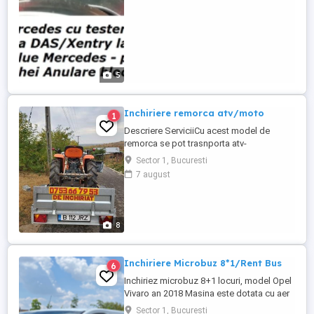
AdBlue pentru unele modele ...
5
Inchiriere remorca atv/moto
1
Descriere ServiciiCu acest model de
remorca se pot trasnporta atv-
uri,motociclete sau se poate folosi la
Sector 1, Bucuresti
diferite activitati Surafata utila a remorcii:
7 august
Lungime: 2,55m Latime: 1,33 Masa
maxima autorizata: 750kg Sarcina utila:
588kg Masa proprie: 162kg Suntem primii
in inchirieri remorci, inchirieri ...
8
Inchiriere Microbuz 8*1/Rent Bus
6
Inchiriez microbuz 8+1 locuri, model Opel
Vivaro an 2018 Masina este dotata cu aer
conditionat, 2 prize usb, 2 prize 12 v,
Sector 1, Bucuresti