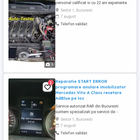
personal calificat si cu 22 ani experienta
oferim servicii de asistenta tehnica auto la
Sector 1, Bucuresti
preturi convenabile pentru orice
7 august
autoturism, sau autoutilitara utlizand
Telefon validat
echipamente profesionale, de ultima
generatie, dedicate si multimarca cu
licenta si update -uri la ...
5
Reparatie START ERROR
2
programare anulare imobilizator
Mercedes Vito A Class resetare
AdBlue pe loc
Service autorizat RAR din Bucuresti
suntem specializati pe servicii de: -
diagnoza auto computerizata - reparatie
Sector 1, Bucuresti
in situatia aparitiei mesajului"Start error" la
7 august
autovehiculele Mercedes A Klasse diesel
Telefon validat
(w168), Vito (w638) - programare chei
Mercedes - resetare sistem anitipoluare