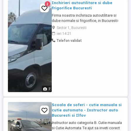
Inchirieri autoutilitare si dube
2
frigorifice Bucuresti
Firma noastra inchiriaza autoutilitare si
dube normale si frigorifice, in Bucuresti-
zona Mall Baneasa - Otopeni, atat
Sector 1, Bucuresti
persoanelor fizice cat si celor juridice.
ieri 14:21
ASISTENTA RUTIERA IN TOATA UNIUNEA
Telefon validat
EUROPEANA INCHIRIERE PE
INTERNATIONAL Toate dubele si
autoutilitarele beneficiaza de asistenta
rutiera ...
7
Scoala de soferi - cutie manuala si
cutie automata - Instructor auto
Bucuresti si Ilfov
Instructor auto categoria B. Cutie manuala
si Cutie Automata Te ajut sa inveti corect