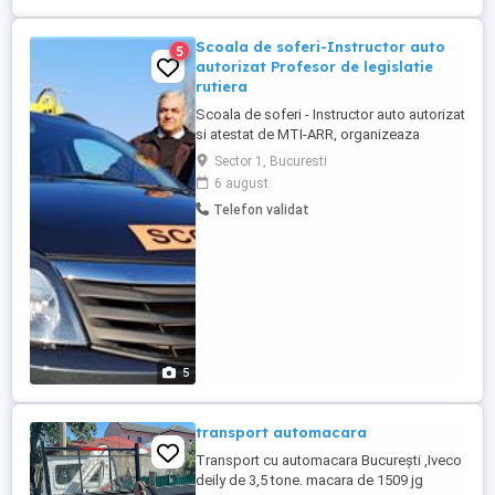
marfa. Contact : CEREM ...
Scoala de soferi-Instructor auto
5
autorizat Profesor de legislatie
rutiera
Scoala de soferi - Instructor auto autorizat
si atestat de MTI-ARR, organizeaza
cursuri auto pentru obtinerea permisului
Sector 1, Bucuresti
de conducere, categoria B, cat si pentru
6 august
cei care detin permis, dar care nu au mai
Telefon validat
condus, din diferite motive, pe Dacia
Logan-full option, cu un instructor cu
vasta experienta, la ...
5
transport automacara
Transport cu automacara București ,Iveco
deily de 3,5 tone. macara de 1509 jg