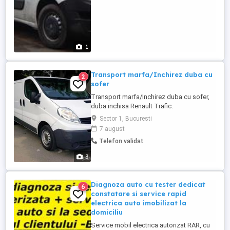
1
Transport marfa/Inchirez duba cu
2
sofer
Transport marfa/Inchirez duba cu sofer,
duba inchisa Renault Trafic.
Disponibilitate 24/24h. In Bucuresti sau in
Sector 1, Bucuresti
tara. Posibilitate factura si chitanta. Pret
7 august
negociabil in functie de incarcatura,
Telefon validat
distanta si greutate. Mai multe detalii la
telefon.
3
Diagnoza auto cu tester dedicat
6
constatare si service rapid
electrica auto imobilizat la
domiciliu
Service mobil electrica autorizat RAR, cu