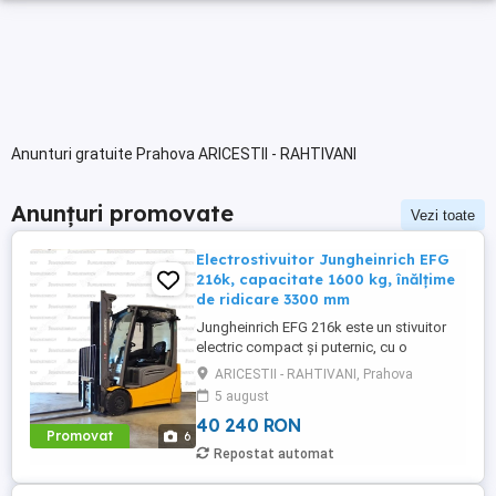
Anunturi gratuite Prahova ARICESTII - RAHTIVANI
Anunțuri promovate
Vezi toate
Electrostivuitor Jungheinrich EFG
216k, capacitate 1600 kg, înălțime
de ridicare 3300 mm
Jungheinrich EFG 216k este un stivuitor
electric compact și puternic, cu o
capacitate de ridicare de 1600 kg, echipat
ARICESTII - RAHTIVANI, Prahova
cu un catarg duplex (ZT) cu înălțime de
5 august
ridicare de 3300 mm, fără ridicare liberă,
40 240 RON
ideal pentru aplicații de depozitare cu
Promovat
6
înălțime medie. Stivuitorul este alimentat
Repostat automat
de o baterie plumb-acid ...