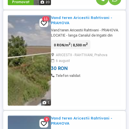
Promovat
20
Vand teren Aricestii Rahtivani -
11
PRAHOVA
Vand teren Aricestii Rahtivani - PRAHOVA.
LOCATIE - langa Canalul de Irigatii din
zona Aricestii Rahtivani - Stoenesti. Pretul
2
2
0 RON/m
| 8,500 m
este de 6 euro m2, negociabil. Suprafata
totala: 10000
ARICESTII - RAHTIVANI, Prahova
6 august
30 RON
Telefon validat
1
Vand teren Aricestii Rahtivani -
9
PRAHOVA