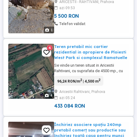
ARICESTII - RAHTIVANI, Prahova
azi 09:53
5 500 RON
Telefon validat
1
Teren pretabil mic cartier
4
rezidential in apropiere de Ploiesti
West Park si complexul Ramatuelle
Se vinde un teren situat in Aricestii
Rahtivani, cu suprafata de 4500 mp., cu
regim de inaltime P+2, POT 30%, CUT 0,4
2
2
96,24 RON/m
| 4,500 m
asa cum reiese din certificatul de
urbanism, si are o deschidere de
Aricestii Rahtivani, Prahova
aproximativ 30 ml. Imobilele care se vor
4
azi 05:24
construi se pot racorda la apa, gaze si
curent electric, utilitatile fiind ...
433 084 RON
Închiriez asociere spațiu 240mp
pretabil comerț sau productie sau
închiriez toată casa pentru munci