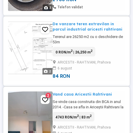
Telefon validat
3
De vanzare teren extravilan in
parcul industrial aricesti rahtivani
Terenul are 26250 m2 cu o deschidere de
53m
2
2
0 RON/m
| 26,250 m
ARICESTII - RAHTIVANI, Prahova
6 august
2
84 RON
Vand casa Aricestii Rahtivani
2
Se vinde casa construita din BCA in anul
2014. -Casa se afla in Ariceștii Rahtivani la
doar 15 minute de Ploiesti și 30 de minute
2
2
4743 RON/m
| 83 m
de Târgoviște.De asemenea, se poate
ajunge in parcul industrial foarte repede
ARICESTII - RAHTIVANI, Prahova
având 2, rute disponibile -Casa are un total