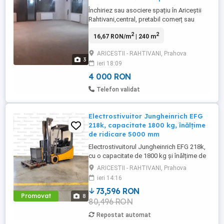
Închiriez sau asociere spațiu în Ariceștii
Rahtivani,central, pretabil comerț sau
productie , spațiul este in apropierea
2
2
16,67 RON/m
| 240 m
școlilor,dispensar etc Sau închiriez toată
casa pentru muncitori pe termen lung
ARICESTII - RAHTIVANI, Prahova
,parter=120mp,etaj =120mp
3
ieri 18:09
4 000 RON
Telefon validat
Electrostivuitor Jungheinrich EFG
218k, capacitate 1800 kg, înălțime
de ridicare 5000 mm
Electrostivuitorul Jungheinrich EFG 218k,
cu o capacitate de 1800 kg și înălțime de
ridicare de 5000 mm, este echipat cu
ARICESTII - RAHTIVANI, Prahova
cabină deschisă, furci de 1150 mm,
ieri 14:16
iluminare completă (2x lumini față sus, 2x
73,596 RON
lumini spate) + girofar, grătar de protecție
Promovat
8
80,496 RON
și anvelope albe T22 o soluție fiabilă și
eficientă pentru ...
Repostat automat