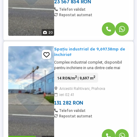
23 567 834 RON
Telefon validat
Repostat automat
20
Spațiu industrial de 9,697.38mp de
închiriat
Complex industrial complet, disponibil
pentru inchiriere in una dintre cele mai
active zone logistice din sudul Romaniei,
2
2
14 RON/m
| 9,697 m
cu acces direct la DN1 si A3. Vecinatatea
imediata a unor jucatori internationali
Aricestii Rahtivani, Prahova
precum Unilever, Haier, BAT Romania,
ieri 02:41
Coficab si Centrul Logistic Lidl confirma
soliditatea zonei ...
131 282 RON
Telefon validat
Repostat automat