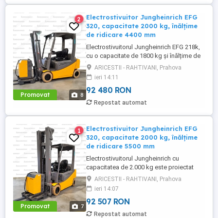
Electrostivuitor Jungheinrich EFG
2
320, capacitate 2000 kg, înălțime
de ridicare 4400 mm
Electrostivuitorul Jungheinrich EFG 218k,
cu o capacitate de 1800 kg și înălțime de
ridicare de 5000 mm, este echipat cu
ARICESTII - RAHTIVANI, Prahova
cabină deschisă, furci de 1150 mm,
ieri 14:11
iluminare completă (2x lumini față sus, 2x
92 480 RON
lumini spate) + girofar, grătar de protecție
Promovat
8
și anvelope albe T22 o soluție fiabilă și
Repostat automat
eficientă pentru ...
Electrostivuitor Jungheinrich EFG
1
320, capacitate 2000 kg, înălțime
de ridicare 5500 mm
Electrostivuitorul Jungheinrich cu
capacitatea de 2.000 kg este proiectat
pentru aplicații intensive de manipulare în
ARICESTII - RAHTIVANI, Prahova
depozite și unități logistice, oferind
ieri 14:07
performanță ridicată, stabilitate și
92 507 RON
vizibilitate optimă. Echipat cu un catarg
Promovat
7
robust, acesta asigură o înălțime maximă
Repostat automat