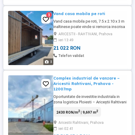
de ridicare de 5.500 mm, ...
Vand casa mobila pe roti
3
Vand casa mobila pe roti, 7.5 x 2.10 x 3 m
inaltinese poate vinde si remorca inscrisa
in circulatie separat sau cu totul . De
ARICESTII - RAHTIVANI, Prahova
asemeni se poate amenaja cu bucatarie si
ieri 13:49
baie si bineinteles cu sufragerie, panouri
21 022 RON
solare, etc .
Telefon validat
3
Complex industrial de vanzare –
Aricestii Rahtivani, Prahova -
12007mp
Oportunitate de investitie industriala in
zona logistica Ploiesti – Ariceștii Rahtivani
Proprietate industriala de exceptie,
2
2
2430 RON/m
| 9,697 m
pozitionata in una dintre cele mai
dinamice zone industriale din sudul
Aricestii Rahtivani, Prahova
Romaniei, cu acces direct la principalele
ieri 02:41
artere nationale si europene (DN1, A3).
Complexul se afla in imediata ...