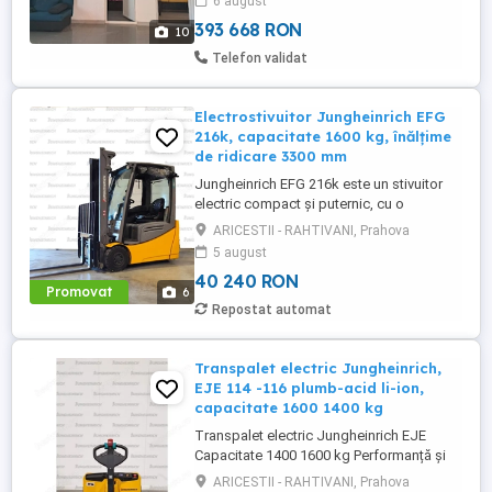
6 august
de 83 MP poziționată într-o curte de circa
300 de ...
393 668 RON
10
Telefon validat
Electrostivuitor Jungheinrich EFG
216k, capacitate 1600 kg, înălțime
de ridicare 3300 mm
Jungheinrich EFG 216k este un stivuitor
electric compact și puternic, cu o
capacitate de ridicare de 1600 kg, echipat
ARICESTII - RAHTIVANI, Prahova
cu un catarg duplex (ZT) cu înălțime de
5 august
ridicare de 3300 mm, fără ridicare liberă,
40 240 RON
ideal pentru aplicații de depozitare cu
Promovat
6
înălțime medie. Stivuitorul este alimentat
Repostat automat
de o baterie plumb-acid ...
Transpalet electric Jungheinrich,
EJE 114 -116 plumb-acid li-ion,
capacitate 1600 1400 kg
Transpalet electric Jungheinrich EJE
Capacitate 1400 1600 kg Performanță și
fiabilitate Modelul Jungheinrich EJE este
ARICESTII - RAHTIVANI, Prahova