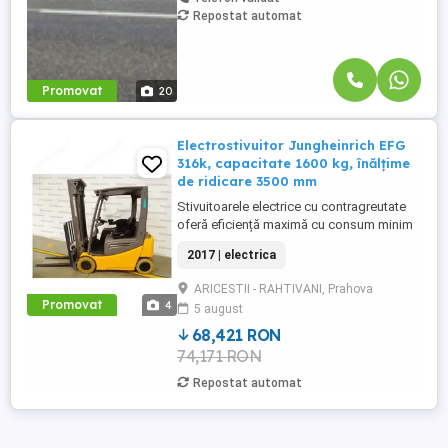
Repostat automat
Promovat
20
Electrostivuitor Jungheinrich EFG
316k, capacitate 1600 kg, înălțime
de ridicare 3500 mm
Stivuitoarele electrice cu contragreutate
oferă eficiență maximă cu consum minim
de energie. Stivuitoarele electrice oferă
2017 | electrica
performanțe de top cu cele mai recente
motoare trifazate. Această tehnologie
ARICESTII - RAHTIVANI, Prahova
coordonează toate componentele
Promovat
4
5 august
stivuitoarelor, îmbunătățind eficiența
operațiunilor dumneavoastră. Eficiența ...
68,421 RON
74,171 RON
Repostat automat