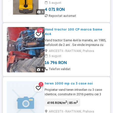
proiectat pentru transportul eficient al
5 august
paleților, având o capacitate de ridicare de
4 071 RON
1400 kg sau 1600 kg, în funcție de model.
6
Aceste echipamente oferă un echilibru
Repostat automat
optim între ...
Vand tractor 100 CP marca Same
14
4x4
Vand tractor Same 4x4 la maneta, an 1985,
nefolosit de 2 ani . Se vinde impreuna cu
mai multe utilaje sau separat .
ARICESTII - RAHTIVANI, Prahova
5 august
16 796 RON
Telefon validat
4
teren 1000 mp cu 3 case noi
7
Propietar vand teren intravilan cu 3 case
identice, construite in 2016 pentru cei 3
copii ai mei. Casele au suprafata de 9x9,
2
2
4195 RON/m
| 85 m
regim parter, din BCA, au termopane, tabla
tip lindab, izolate, doua din ele nu sunt
ARICESTII - RAHTIVANI, Prahova
finalizate la interior , Au apa si curent,