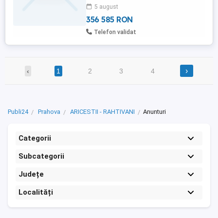
5 august
gazele sunt la strada . O casa se compune
din ...
356 585 RON
Telefon validat
›
‹
1
2
3
4
Publi24
Prahova
ARICESTII - RAHTIVANI
Anunturi
Categorii
Subcategorii
Județe
Localități