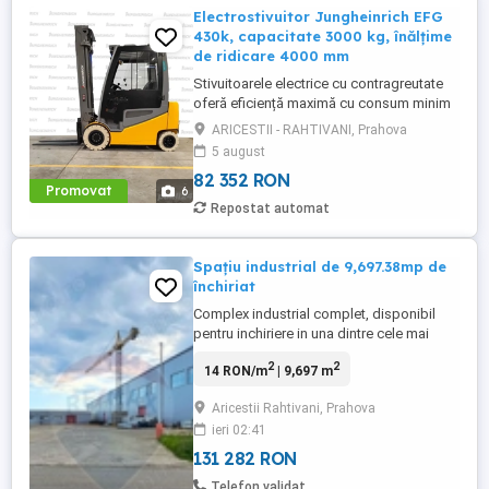
Electrostivuitor Jungheinrich EFG
430k, capacitate 3000 kg, înălțime
de ridicare 4000 mm
Stivuitoarele electrice cu contragreutate
oferă eficiență maximă cu consum minim
de energie. Stivuitoarele electrice oferă
ARICESTII - RAHTIVANI, Prahova
performanțe de top cu cele mai recente
5 august
motoare trifazate. Această tehnologie
82 352 RON
coordonează toate componentele
Promovat
6
stivuitoarelor, îmbunătățind eficiența
Repostat automat
operațiunilor dumneavoastră. Eficiența ...
Spațiu industrial de 9,697.38mp de
închiriat
Complex industrial complet, disponibil
pentru inchiriere in una dintre cele mai
active zone logistice din sudul Romaniei,
2
2
14 RON/m
| 9,697 m
cu acces direct la DN1 si A3. Vecinatatea
imediata a unor jucatori internationali
Aricestii Rahtivani, Prahova
precum Unilever, Haier, BAT Romania,
ieri 02:41
Coficab si Centrul Logistic Lidl confirma
soliditatea zonei ...
131 282 RON
Telefon validat