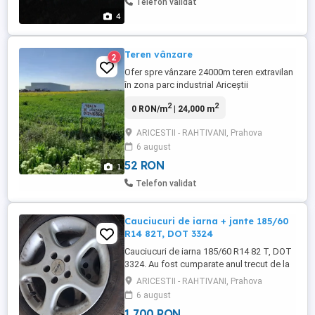
Telefon validat
4
Teren vânzare
2
Ofer spre vânzare 24000m teren extravilan
în zona parc industrial Ariceștii
Rahtivani,zona este ideala pentu
2
2
0 RON/m
| 24,000 m
constructii industriale, terenul are
deschidere la DN72, 49m, pretul
ARICESTII - RAHTIVANI, Prahova
negociabil,pentru mai multe detali
6 august
contactați-mă.
52 RON
1
Telefon validat
Cauciucuri de iarna + jante 185/60
R14 82T, DOT 3324
Cauciucuri de iarna 185/60 R14 82 T, DOT
3324. Au fost cumparate anul trecut de la
Ekatrust. 4 sunt cu jante ca in poze si unul
ARICESTII - RAHTIVANI, Prahova
cu janta din tabla
6 august
1 700 RON