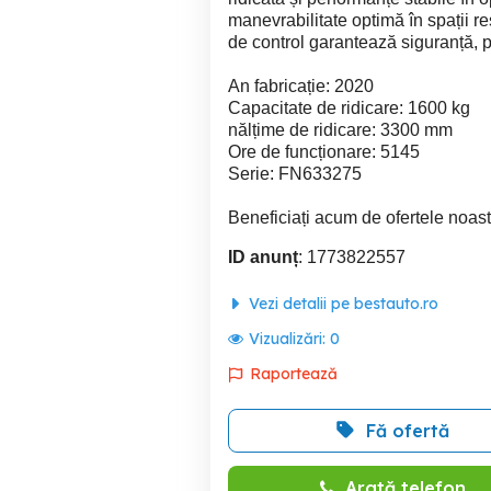
manevrabilitate optimă în spații r
de control garantează siguranță, pr
An fabricație: 2020
Capacitate de ridicare: 1600 kg
nălțime de ridicare: 3300 mm
Ore de funcționare: 5145
Serie: FN633275
Beneficiați acum de ofertele noas
ID anunț
: 1773822557
Vezi detalii pe bestauto.ro
Vizualizări:
0
Raportează
Fă ofertă
Arată telefon