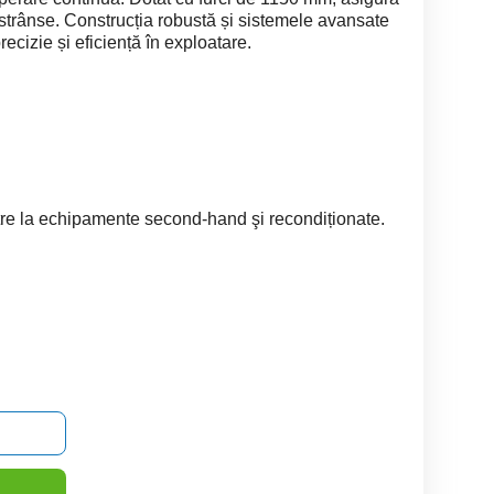
estrânse. Construcția robustă și sistemele avansate
ecizie și eficiență în exploatare.
tre la echipamente second-hand şi recondiționate.