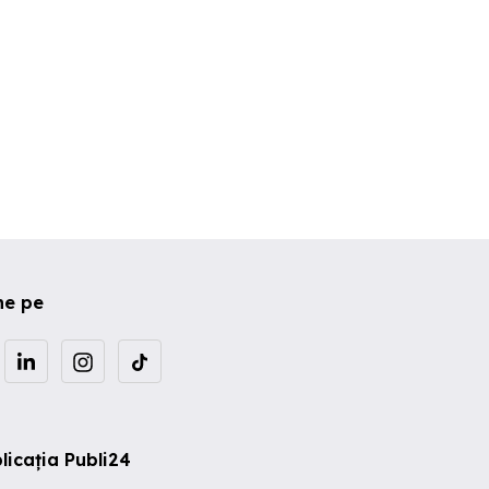
ne pe
licația Publi24