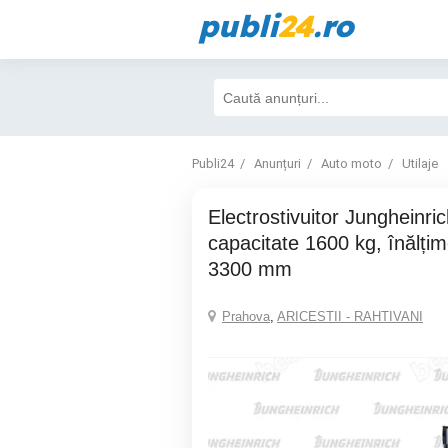
publi
24
.ro
Publi24
Anunțuri
Auto moto
Utilaje
Electrostivuitor Jungheinrich EFG 216k,
capacitate 1600 kg, înălțim
3300 mm
Prahova
,
ARICESTII - RAHTIVANI