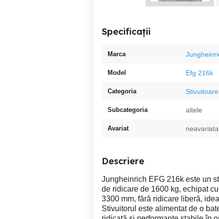
Specificații
Marca
Jungheinri
Model
Efg 216k
Categoria
Stivuitoare
Subcategoria
altele
Avariat
neavariata
Descriere
Jungheinrich EFG 216k este un stiv
de ridicare de 1600 kg, echipat cu
3300 mm, fără ridicare liberă, idea
Stivuitorul este alimentat de o b
ridicată și performanțe stabile în