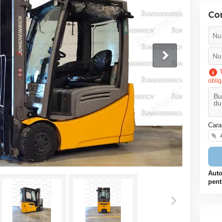
Co
T
oblig
Cara
A
Auto
pent