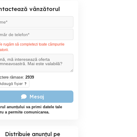
ntactează vânzătorul
e rugăm să completezi toate câmpurile
atorii.
ctere rămase:
2939
daugă fișier
?
Mesaj
rul anunțului va primi datele tale
ru a permite comunicarea.
Distribuie anunțul pe