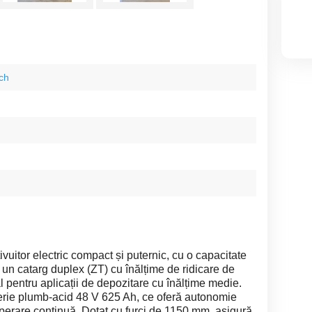
ch
uitor electric compact și puternic, cu o capacitate
 un catarg duplex (ZT) cu înălțime de ridicare de
l pentru aplicații de depozitare cu înălțime medie.
aterie plumb-acid 48 V 625 Ah, ce oferă autonomie
 operare continuă. Dotat cu furci de 1150 mm, asigură