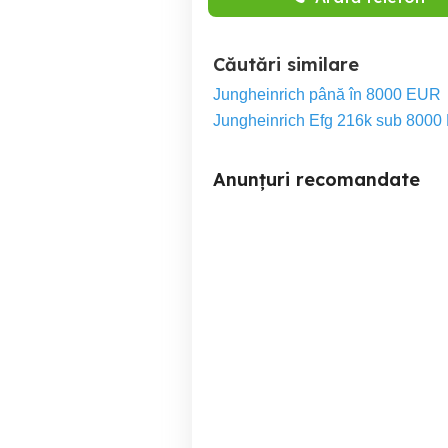
Căutări similare
Jungheinrich până în 8000 EUR
Jungheinrich Efg 216k sub 800
Anunțuri recomandate
Excavator Zeppelin ZM15
Ju
în
Valenii de Munte
A
7,000 EUR