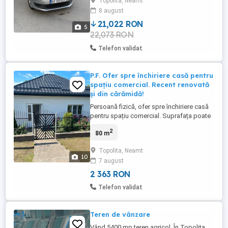
Topolita, Neamt
Romania, masina este imatriculata anul
8 august
trecut, este adusa din germania. nu are
rugina absolut deloc sau ...
21,022 RON
5
22,073 RON
Telefon validat
P.F. Ofer spre închiriere casă pentru
spațiu comercial. Recent renovată
și din cărămidă!
Persoană fizică, ofer spre închiriere casă
pentru spațiu comercial. Suprafața poate
fi închiriată total sau parțial. Casa este din
2
80 m
cărămidă, izolată și recent renovată!
Locația se află la strada principală (Strada
Topolita, Neamt
Investiției) Topolița (Ocea), foarte
10
7 august
aproape de orașul Târgu Neamț. Ieșirea la
stradă oferă ...
2 363 RON
Telefon validat
Teren de vânzare
Vând 5400 mp teren agricol, În Topolita