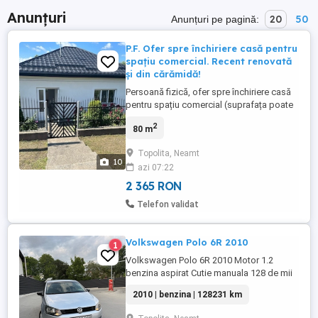
Anunțuri
20
50
Anunțuri pe pagină:
P.F. Ofer spre închiriere casă pentru
spațiu comercial. Recent renovată
și din cărămidă!
Persoană fizică, ofer spre închiriere casă
pentru spațiu comercial (suprafața poate
fi închiriată parțial sau total). Casa este
2
80 m
recent renovată în totalitate și este
construită din cărămidă. Locația se află la
Topolita, Neamt
strada principală (Strada Investiției)
10
azi 07:22
Topolița (Ocea), foarte aproape de orașul
Târgu Neamț. ...
2 365 RON
Telefon validat
Volkswagen Polo 6R 2010
1
Volkswagen Polo 6R 2010 Motor 1.2
benzina aspirat Cutie manuala 128 de mii
de km reali 4 geamuri electrice Clima cu
2010 | benzina | 128231 km
aer condiționat navigatie cu android etc
Sunt proprietar in acte singurul din