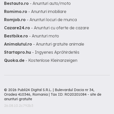
Bestauto.ro
- Anunturi auto/moto
Romimo.ro
- Anunturi imobiliare
Romjob.ro
- Anunturi locuri de munca
Cazare24.ro
- Anunturi cu oferte de cazare
Bestbike.ro
- Anunturi moto
Animalutul.ro
- Anunturi gratuite animale
Startapro.hu
- Ingyenes Apróhirdetés
Quoka.de
- Kostenlose Kleinanzeigen
© 2026 Publi24 Digital S.R.L. | Bulevardul Dacia nr 34,
Oradea 410346, Romania | Tax ID: RO20201084 -
site de
anunturi gratuite
26.08.10.2c792b3