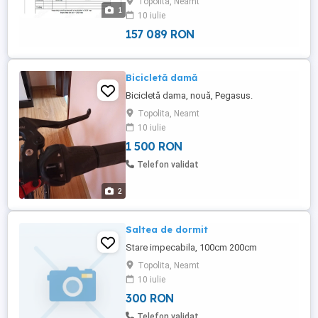
Topolita, Neamt
documentatie cadastrala completa.
1
10 iulie
Avantaje: teren potrivit pentru constructie,
liber, cale de acces ...
157 089 RON
Bicicletă damă
Bicicletă dama, nouă, Pegasus.
Topolita, Neamt
10 iulie
1 500 RON
Telefon validat
2
Saltea de dormit
Stare impecabila, 100cm 200cm
Topolita, Neamt
10 iulie
300 RON
Telefon validat