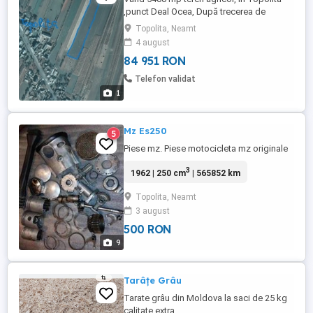
,punct Deal Ocea, După trecerea de
autostradă A 8 , dinspre Tg Neamț ,pe
Topolita, Neamt
primul drum la stanga la cca 200 m. Prețul
4 august
este de 3 euro mp Relații la tel:
84 951 RON
Telefon validat
1
Mz Es250
5
Piese mz. Piese motocicleta mz originale
3
1962 | 250 cm
| 565852 km
Topolita, Neamt
3 august
500 RON
9
Tarâțe Grâu
Tarate grâu din Moldova la saci de 25 kg
calitate extra