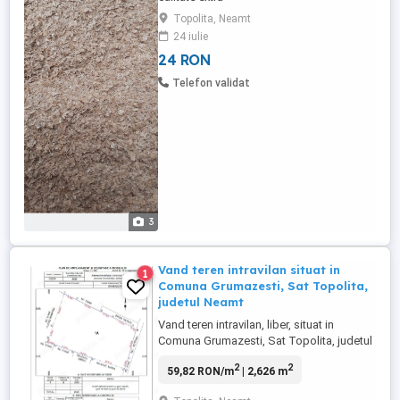
Topolita, Neamt
24 iulie
24 RON
Telefon validat
3
Vand teren intravilan situat in
1
Comuna Grumazesti, Sat Topolita,
judetul Neamt
Vand teren intravilan, liber, situat in
Comuna Grumazesti, Sat Topolita, judetul
Neamt intr-o zona foarte linistita ideal
2
2
59,82 RON/m
| 2,626 m
pentru constructia unei case, cabana sau
gospodarie. Suprafata totala 2626 mp,