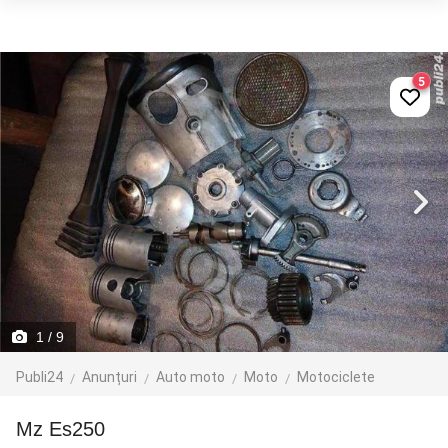
5
1
/ 9
Publi24
Anunțuri
Auto moto
Moto
Motociclete
Mz Es250