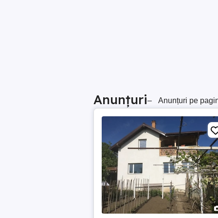
Anunțuri
–
Anunțuri pe pagi