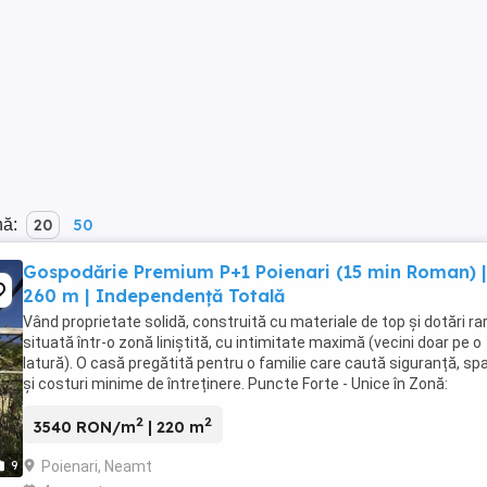
nă:
20
50
Gospodărie Premium P+1 Poienari (15 min Roman) |
260 m | Independență Totală
Vând proprietate solidă, construită cu materiale de top și dotări ra
situată într-o zonă liniștită, cu intimitate maximă (vecini doar pe o
latură). O casă pregătită pentru o familie care caută siguranță, sp
și costuri minime de întreținere. Puncte Forte - Unice în Zonă:
Poziționare Strategică: ...
2
2
3540 RON/m
| 220 m
Poienari, Neamt
9