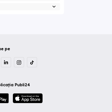
ne pe
licația Publi24