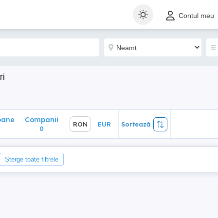
ane
Companii
RON
EUR
Sortează
Contul meu
0
ri
oane
Companii
RON
EUR
Sortează
4
0
Șterge toate filtrele