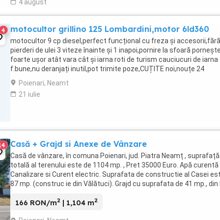
4 august
motocultor grillino 125 Lombardini,motor 6ld360
4
motocultor 9 cp diesel,perfect funcțional cu freza și accesorii,făr
pierderi de ulei 3 viteze înainte și 1 inapoi,pornire la sfoară porneșt
foarte ușor atât vara cât și iarna roti de turism cauciucuri de iarna
f.bune,nu deranjați inutil,pot trimite poze,CUȚITE noi,nouțe 24
bucăți,freza reglabila de ...
Poienari, Neamt
21 iulie
Casă + Grajd si Anexe de Vânzare
14
Casă de vânzare, în comuna Poienari, jud. Piatra Neamț , suprafață
totală al terenului este de 1104 mp. , Pret 35000 Euro. Apă curentă
Canalizare si Curent electric. Suprafata de constructie al Casei es
87 mp. (construc ie din Vălătuci). Grajd cu suprafata de 41 mp., di
(am achizionat ...
2
2
166 RON/m
| 1,104 m