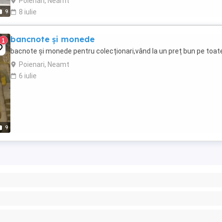
Poienari, Neamt
9
8 iulie
bancnote și monede
1
bacnote și monede pentru colecționari,vând la un preț bun pe toat
Poienari, Neamt
6 iulie
9