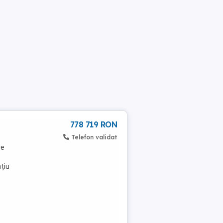
778 719 RON
Telefon validat
re
ațiu