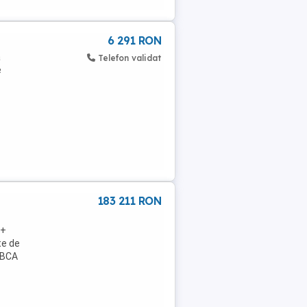
6 291 RON
ă
Telefon validat
e
183 211 RON
 +
te de
n BCA