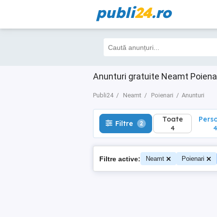
publi
24
.ro
Toate
Perso
Filtre
2
4
4
Anunturi gratuite Neamt Poiena
Publi24
Neamt
Poienari
Anunturi
Toate
Pers
Filtre
2
4
Filtre active:
Neamt
Poienari