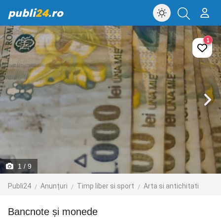
publi
24
.ro
1
1
/ 9
Publi24
Anunțuri
Timp liber si sport
Arta si antichitati
bancnote și monede