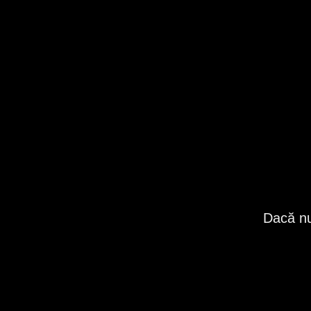
Dacă nu