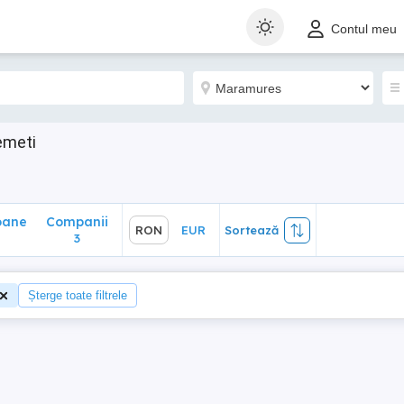
ane
Companii
RON
EUR
Sortează
Contul meu
3
emeti
oane
Companii
RON
EUR
Sortează
3
Șterge toate filtrele