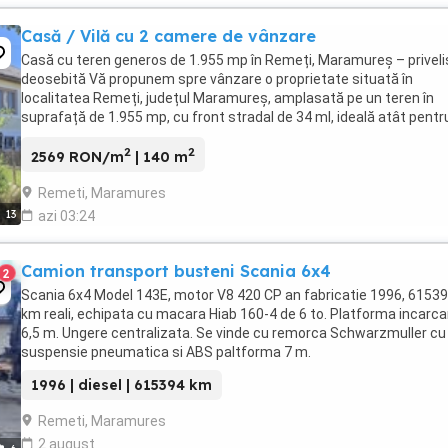
Casă / Vilă cu 2 camere de vânzare
Casă cu teren generos de 1.955 mp în Remeți, Maramureș – priveli
deosebită Vă propunem spre vânzare o proprietate situată în
localitatea Remeți, județul Maramureș, amplasată pe un teren în
suprafață de 1.955 mp, cu front stradal de 34 ml, ideală atât pentr
locuință permanentă, cât și pentru casă ...
2
2
2569 RON/m
| 140 m
Remeti, Maramures
13
azi 03:24
Camion transport busteni Scania 6x4
2
Scania 6x4 Model 143E, motor V8 420 CP an fabricatie 1996, 6153
km reali, echipata cu macara Hiab 160-4 de 6 to. Platforma incarca
6,5 m. Ungere centralizata. Se vinde cu remorca Schwarzmuller cu
suspensie pneumatica si ABS paltforma 7 m.
1996 | diesel | 615394 km
Remeti, Maramures
2 august