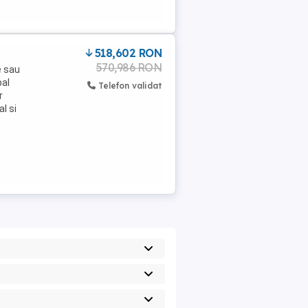
518,602 RON
570,986 RON
e sau
pal
Telefon validat
r
l si