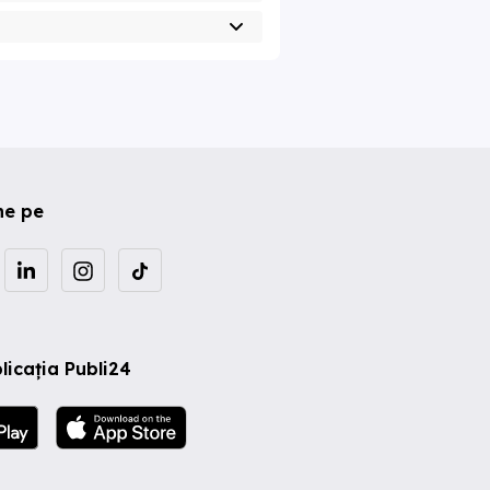
ne pe
licația Publi24