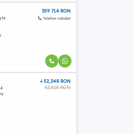
359 714 RON
ște
Telefon validat
u
52,348 RON
62,818 RON
94
re