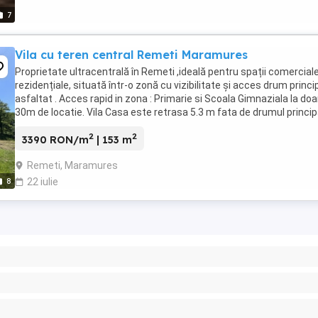
7
Vila cu teren central Remeti Maramures
Proprietate ultracentrală în Remeti ,ideală pentru spații comercial
rezidențiale, situată într-o zonă cu vizibilitate și acces drum princi
asfaltat . Acces rapid in zona : Primarie si Scoala Gimnaziala la doa
30m de locatie. Vila Casa este retrasa 5.3 m fata de drumul principa
are o suprafață ...
2
2
3390 RON/m
| 153 m
Remeti, Maramures
8
22 iulie