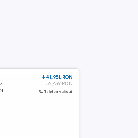
41,951 RON
52,439 RON
94
re
Telefon validat