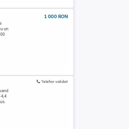
1 000 RON
e
cu un
000
Telefon validat
avand
-4,4
lus.