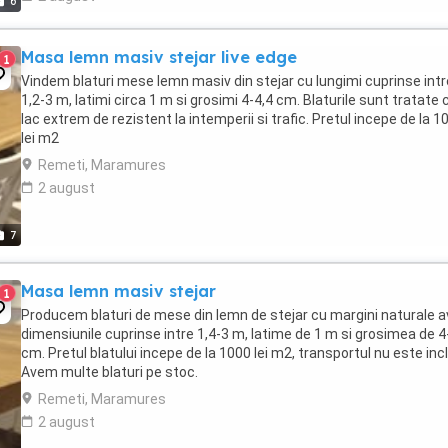
6
Masa lemn masiv stejar live edge
1
Vindem blaturi mese lemn masiv din stejar cu lungimi cuprinse intr
1,2-3 m, latimi circa 1 m si grosimi 4-4,4 cm. Blaturile sunt tratate 
lac extrem de rezistent la intemperii si trafic. Pretul incepe de la 1
lei m2
Remeti, Maramures
2 august
7
Masa lemn masiv stejar
1
Producem blaturi de mese din lemn de stejar cu margini naturale 
dimensiunile cuprinse intre 1,4-3 m, latime de 1 m si grosimea de 4
cm. Pretul blatului incepe de la 1000 lei m2, transportul nu este inc
Avem multe blaturi pe stoc.
Remeti, Maramures
2 august