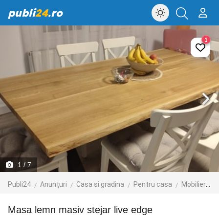
publi
24
.ro
1
1
/ 7
Publi24
Anunțuri
Casa si gradina
Pentru casa
Mobilier
Masa lemn masiv stejar live edge