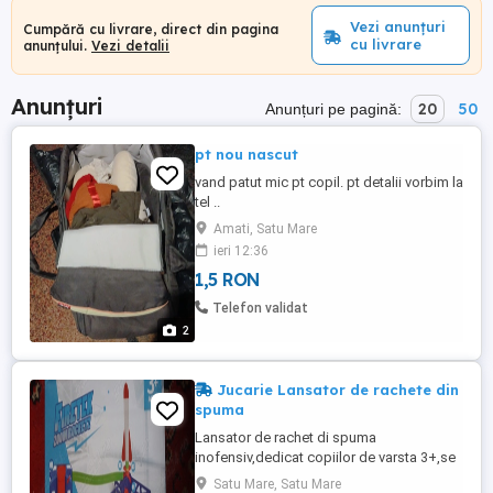
Vezi anunțuri
Cumpără cu livrare, direct din pagina
cu livrare
anunțului.
Vezi detalii
Anunțuri
20
50
Anunțuri pe pagină:
pt nou nascut
vand patut mic pt copil. pt detalii vorbim la
tel ..
Amati, Satu Mare
ieri 12:36
1,5 RON
Telefon validat
2
Jucarie Lansator de rachete din
spuma
Lansator de rachet di spuma
inofensiv,dedicat copiilor de varsta 3+,se
poate folosi atit in interior cit si in
Satu Mare, Satu Mare