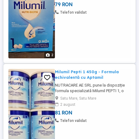
79 RON
baza cercetărilor avansate, Milumil NUTRI-
BIOTIK 1 susține dezvoltarea armonioasă
Telefon validat
a bebelușului, ...
2
Milumil Pepti 1 450g - Formula
echivalentă cu Aptamil
NUTRACARE AE SRL pune la dispoziție
formula specializată Milumil PEPTI 1, o
formulă de lapte extensiv hidrolizată,
Satu Mare, Satu Mare
creată special pentru regimul dietetic al
2 august
alergiei la proteinele din laptele de
81 RON
vacă.Potrivită de la 0-6 luni, Milumil PEPTI 1
este alegerea ideală pentru bebelușii cu
Telefon validat
nevoi speciale de ...