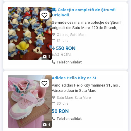
Colecția completă de Ștrumfi
Originali.
Se vinde cea mai mare colecție de Ștrumfi
originali din Satu-Mare. 120 de Ștrumfi,
colecția extinsă. Cadoul perfect, de
Odoreu, Satu Mare
sărbători, pentru, copiii, dumneavoastră.
31 iulie
530 RON
630 RON
5
Telefon validat
Adidas Hello Kity nr 31
Vând adidas Hello Kity marimea 31 , noi .
Vânzare doar in Satu Mare
Satu Mare, Satu Mare
30 iulie
50 RON
Telefon validat
4