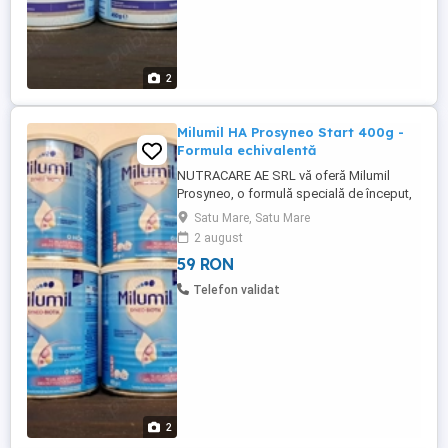
2
Milumil HA Prosyneo Start 400g -
Formula echivalentă
NUTRACARE AE SRL vă oferă Milumil
Prosyneo, o formulă specială de început,
creată pentru bebelușii cu risc de
Satu Mare, Satu Mare
dezvoltare a alergiei la proteinele din
2 august
laptele de vacă. Combină proteine
59 RON
hidrolizate cu inovația SYNEO , rezultatul
cercetărilor de pionierat în nutriția infantilă.
Telefon validat
De ce să alegi Milumil Prosyneo? ...
2