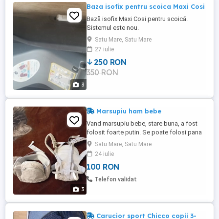
Baza isofix pentru scoica Maxi Cosi
Bază isofix Maxi Cosi pentru scoică.
Sistemul este nou.
Satu Mare, Satu Mare
27 iulie
250 RON
350 RON
3
Marsupiu ham bebe
Vand marsupiu bebe, stare buna, a fost
folosit foarte putin. Se poate folosi pana
la 2 ani cu ajutorul de scaun de parte de
Satu Mare, Satu Mare
jos. Mai multe detalli la tel.
24 iulie
100 RON
Telefon validat
3
Carucior sport Chicco copii 3-