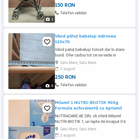
150 RON
Telefon validat
1
Vând pătuț bebeluși mărimea
120x70
Vând patuț bebeluși folosit dar în stare
bună. Ofer cadou tot ce se vede in
fotografii.
Satu Mare, Satu Mare
2 august
250 RON
Telefon validat
5
Milumil 1 NUTRI-BIOTIK 900g
Formula echivalentă cu Aptamil
NUTRACARE AE SRL vă oferă Milumil
NUTRI-BIOTIK 1, un lapte de început 0 6
luni, creat pentru sugarii care nu pot fi
Satu Mare, Satu Mare
alăptați și au nevoie de o nutriție completă
2 august
încă din primele zile de viață Formulat pe