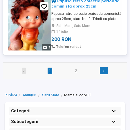
Papusa retro colectie perioada
comunistă aprox 25cm
Papusa retro colectie perioada comunistă
aprox 25cm, stare bună. Trimit cu plata
anticupata transport.
Satu Mare, Satu Mare
14 iulie
200 RON
Telefon validat
3
›
‹
1
2
Publi24
Anunțuri
Satu Mare
Mama si copilul
Categorii
Subcategorii