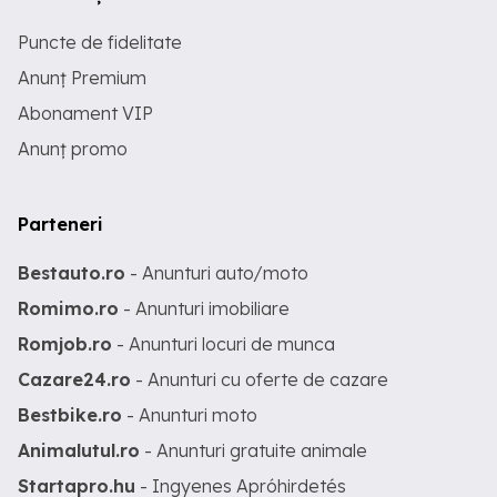
Puncte de fidelitate
Anunț Premium
Abonament VIP
Anunț promo
Parteneri
Bestauto.ro
- Anunturi auto/moto
Romimo.ro
- Anunturi imobiliare
Romjob.ro
- Anunturi locuri de munca
Cazare24.ro
- Anunturi cu oferte de cazare
Bestbike.ro
- Anunturi moto
Animalutul.ro
- Anunturi gratuite animale
Startapro.hu
- Ingyenes Apróhirdetés