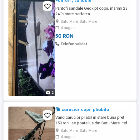
Pantofi , sandale
Pantofi sandale Geox pt copii, mărimi 23
24 în stare perfecta
Satu Mare, Satu Mare
4 august
50 RON
Telefon validat
2
carucior copii pliabila
Vand carucior pliabil in stare buna pret
150 ron , se poate lua din Satu Mare , tel .
Satu Mare, Satu Mare
4 august