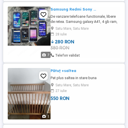
Samsung Redmi Sony ...
De vanzare telefoane functionale, libere
de retea. Samsung galaxy A41, 4 gb ram,
64 gb memorie interna. 220 lei (are sticla
Satu Mare, Satu Mare
fisurata, dar nu afecteaza utilizarea)
28 iulie
Samsung galaxy Note3, 3 gb ram, 32 gb
280 RON
memorie interna. 190 lei Honor 6X, 3 gb
380 RON
ram, 32 gb memorie interna. 200 lei
Motorola e14, 2+2 gb ...
7
Telefon validat
Pătuț +saltea
Pat plus saltea in stare buna
Satu Mare, Satu Mare
27 iulie
550 RON
1