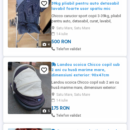
39kg pliabil pentru auto detasabil
lavabil foarte usor spatiu mic
Chicco carucior sport copii 3-39kg, pliabil
pentru auto, detasabil, curat, lavabil,
foarte usor, ocupa spatiu mic, ergonomic.
Satu Mare, Satu Mare
Din aluminiu, este foarte ușor, pliat este
14 iulie
cat două umbrele. Cu accesoriile incluse
500 RON
(poze), husă ploaie si sac de dormit
4
termo iarnă. Trimit colet doar cu plata in
Telefon validat
avans a transportului. Pret ...
Landou scoica Chicco copil sub
2 ani cu husă marime mare,
dimensiuni exterior: 90x47cm
Landou scoica Chicco copil sub 2 ani cu
husă marime mare, dimensiuni exterior:
90x47cm, interior: 73x30cm.
Satu Mare, Satu Mare
14 iulie
175 RON
5
Telefon validat