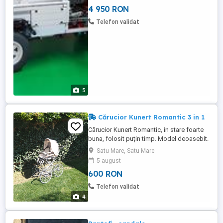
fost achizitionate individual! Masina nu
4 950 RON
provine dintr-un KIT LEGO! Greutate
aproximativa 3.25kg Masina a fost
Telefon validat
construita in putin peste doua ...
5
Cărucior Kunert Romantic 3 in 1
Cărucior Kunert Romantic, in stare foarte
buna, folosit puțin timp. Model deoasebit.
Rotile asigura o buna amortizare a
Satu Mare, Satu Mare
plimbarilor
5 august
600 RON
Telefon validat
4