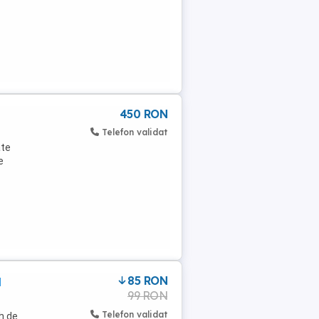
450 RON
Telefon validat
ate
e
85 RON
d
99 RON
Telefon validat
th de