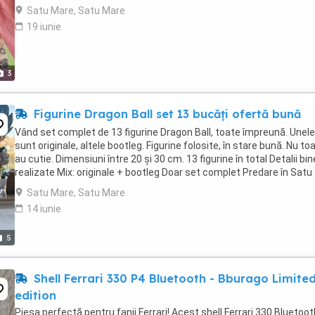
Satu Mare, Satu Mare
19 iunie
3
Figurine Dragon Ball set 13 bucăți ofertă bună
Vând set complet de 13 figurine Dragon Ball, toate împreună. Unele
sunt originale, altele bootleg. Figurine folosite, în stare bună. Nu to
au cutie. Dimensiuni între 20 și 30 cm. 13 figurine în total Detalii bin
realizate Mix: originale + bootleg Doar set complet Predare în Satu
Mare Preț: 450 lei ...
Satu Mare, Satu Mare
14 iunie
5
Shell Ferrari 330 P4 Bluetooth - Bburago Limite
edition
Piesa perfectă pentru fanii Ferrari! Acest shell Ferrari 330 Bluetoo