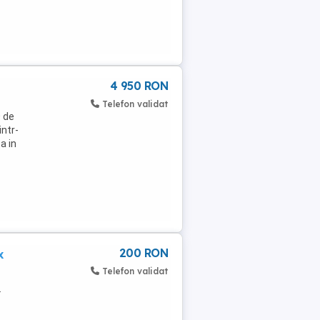
4 950 RON
Telefon validat
0 de
intr-
a in
200 RON
x
Telefon validat
.