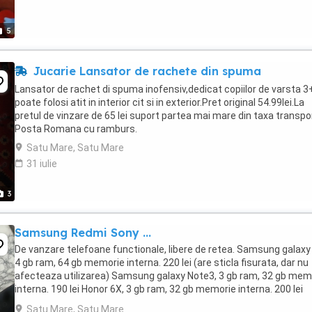
5
Jucarie Lansator de rachete din spuma
Lansator de rachet di spuma inofensiv,dedicat copiilor de varsta 3
poate folosi atit in interior cit si in exterior.Pret original 54.99lei.La
pretul de vinzare de 65 lei suport partea mai mare din taxa transpo
Posta Romana cu ramburs.
Satu Mare, Satu Mare
31 iulie
3
Samsung Redmi Sony ...
De vanzare telefoane functionale, libere de retea. Samsung galaxy
4 gb ram, 64 gb memorie interna. 220 lei (are sticla fisurata, dar nu
afecteaza utilizarea) Samsung galaxy Note3, 3 gb ram, 32 gb mem
interna. 190 lei Honor 6X, 3 gb ram, 32 gb memorie interna. 200 lei
Motorola e14, 2+2 gb ...
Satu Mare, Satu Mare