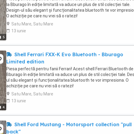
la Bburago în ediție limitată va aduce un plus de stil colecției tale.
Design-ul său elegant și funcționalitatea bluetooth te vor impresio
O achiziție pe care nu vrei să o ratezi!
Satu Mare, Satu Mare
13 iunie
5
Shell Ferrari FXX-K Evo Bluetooth - Bburago
Limited edition
Piesa perfectă pentru fanii Ferrari! Acest shell Ferrari Bluetooth de 
Bburago în ediție limitată va aduce un plus de stil colecției tale. De
ul său elegant și funcționalitatea bluetooth te vor impresiona. O
achiziție pe care nu vrei să o ratezi!
Satu Mare, Satu Mare
13 iunie
4
Shell Ford Mustang - Motorsport collection "pull
back"