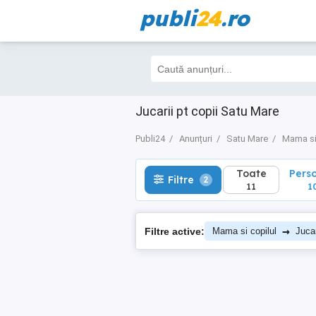
publi
24
.ro
Toate
Perso
Filtre
2
11
10
Jucarii pt copii Satu Mare
Publi24
Anunțuri
Satu Mare
Mama si
Toate
Pers
Filtre
2
11
1
→
Filtre active:
Mama si copilul
Jucar