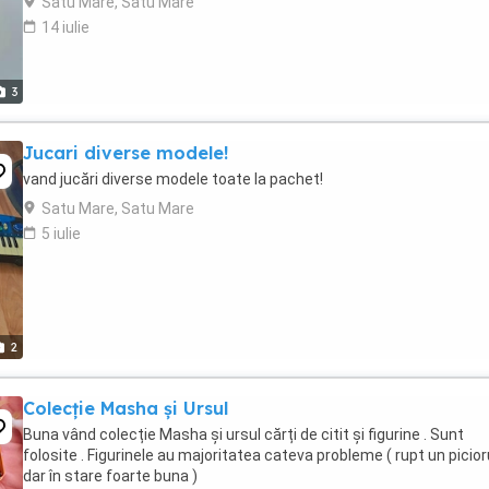
Satu Mare, Satu Mare
14 iulie
3
Jucari diverse modele!
vand jucări diverse modele toate la pachet!
Satu Mare, Satu Mare
5 iulie
2
Colecție Masha și Ursul
Buna vând colecție Masha și ursul cărți de citit și figurine . Sunt
folosite . Figurinele au majoritatea cateva probleme ( rupt un picio
dar în stare foarte buna )