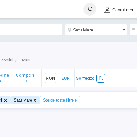
ane
Companii
RON
EUR
Sortează
Contul meu
1
 copilul
Jucarii
oane
Companii
RON
EUR
Sortează
0
1
ii
Satu Mare
Șterge toate filtrele