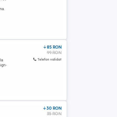
na.
85 RON
99 RON
Telefon validat
la
sign-
30 RON
35 RON