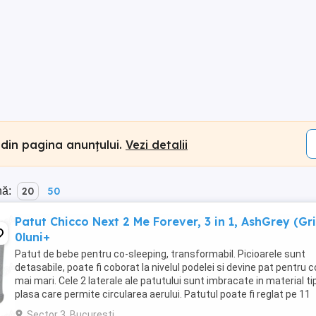
 din pagina anunțului.
Vezi detalii
nă:
20
50
Patut Chicco Next 2 Me Forever, 3 in 1, AshGrey (Gri
0luni+
Patut de bebe pentru co-sleeping, transformabil. Picioarele sunt
detasabile, poate fi coborat la nivelul podelei si devine pat pentru co
mai mari. Cele 2 laterale ale patutului sunt imbracate in material ti
plasa care permite circularea aerului. Patutul poate fi reglat pe 11
nivele de inaltime si ...
Sector 3, Bucuresti