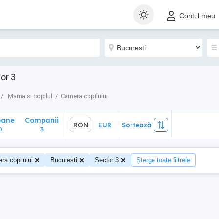
ane
Companii
RON
EUR
Sortează
Contul meu
3
or 3
Mama si copilul
Camera copilului
oane
Companii
RON
EUR
Sortează
0
3
ra copilului
Bucuresti
Sector 3
Șterge toate filtrele