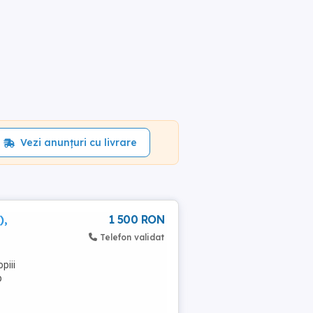
Vezi anunțuri cu livrare
),
1 500 RON
Telefon validat
piii
p