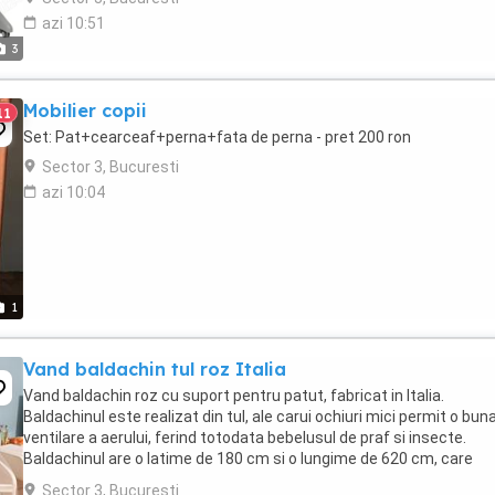
azi 10:51
3
Mobilier copii
11
Set: Pat+cearceaf+perna+fata de perna - pret 200 ron
Sector 3, Bucuresti
azi 10:04
1
Vand baldachin tul roz Italia
Vand baldachin roz cu suport pentru patut, fabricat in Italia.
Baldachinul este realizat din tul, ale carui ochiuri mici permit o bun
ventilare a aerului, ferind totodata bebelusul de praf si insecte.
Baldachinul are o latime de 180 cm si o lungime de 620 cm, care
confera o acoperire completa a oricarui ...
Sector 3, Bucuresti