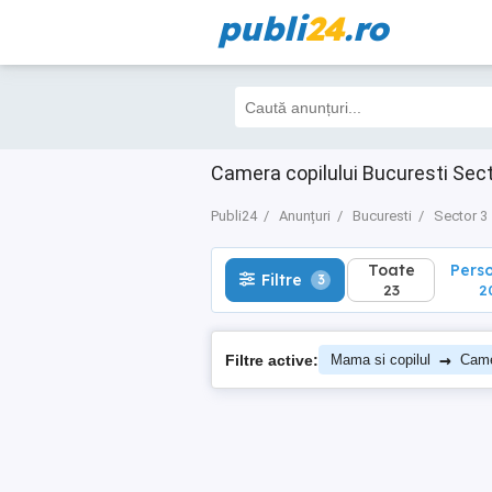
publi
24
.ro
Toate
Perso
Filtre
3
23
20
Camera copilului Bucuresti Sect
Publi24
Anunțuri
Bucuresti
Sector 3
Toate
Pers
Filtre
3
23
2
→
Filtre active:
Mama si copilul
Came