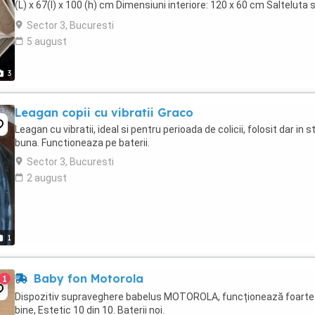
(L) x 67(l) x 100 (h) cm Dimensiuni interiore: 120 x 60 cm Salteluta 
poate fixa la 3 nivele ...
Sector 3, Bucuresti
5 august
3
Leagan copii cu vibratii Graco
Leagan cu vibratii, ideal si pentru perioada de colicii, folosit dar in s
buna. Functioneaza pe baterii.
Sector 3, Bucuresti
2 august
1
Baby fon Motorola
1
Dispozitiv supraveghere babelus MOTOROLA, funcționează foarte
bine, Estetic 10 din 10. Baterii noi.