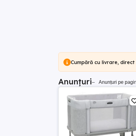
Cumpără cu livrare, direct
Anunțuri
–
Anunțuri pe pagi