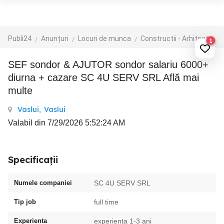
Publi24
Anunțuri
Locuri de munca
Constructii - Arhitectura - Design
1
SEF sondor & AJUTOR sondor salariu 6000+
diurna + cazare SC 4U SERV SRL Află mai
multe
Vaslui
,
Vaslui
Valabil din 7/29/2026 5:52:24 AM
Specificații
Numele companiei
SC 4U SERV SRL
Tip job
full time
Experienta
experienta 1-3 ani