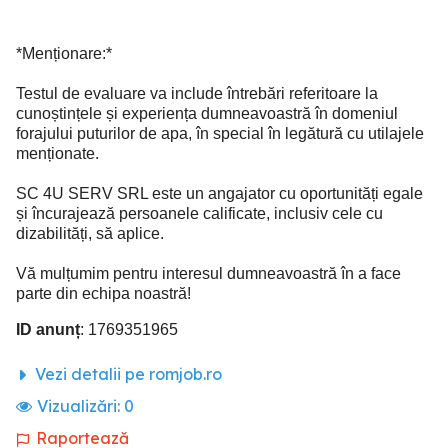
*Menționare:*
Testul de evaluare va include întrebări referitoare la
cunoștințele și experiența dumneavoastră în domeniul
forajului puturilor de apa, în special în legătură cu utilajele
menționate.
SC 4U SERV SRL este un angajator cu oportunități egale
și încurajează persoanele calificate, inclusiv cele cu
dizabilități, să aplice.
Vă mulțumim pentru interesul dumneavoastră în a face
parte din echipa noastră!
ID anunț
: 1769351965
Vezi detalii pe romjob.ro
Vizualizări:
0
Raportează