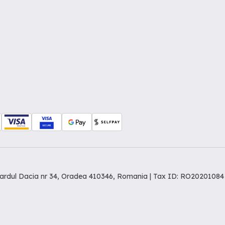
levardul Dacia nr 34, Oradea 410346, Romania | Tax ID: RO20201084