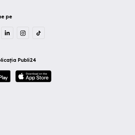
ne pe
licația Publi24