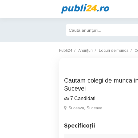
publi
24
.ro
Publi24
Anunțuri
Locuri de munca
Co
Cautam colegi de munca in construcții zona
Sucevei
7 Candidați
Suceava
,
Suceava
Specificații