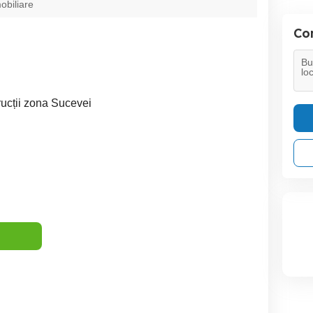
obiliare
Con
ucții zona Sucevei