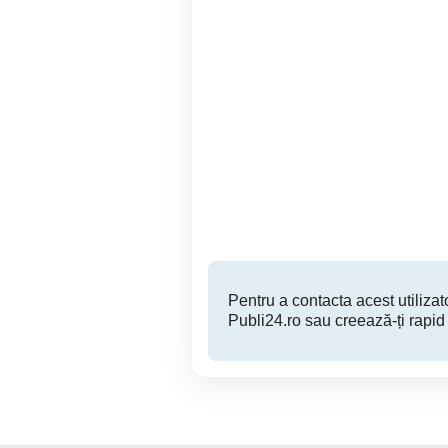
Muncitor policalificat -
Angajez muncitori pentru
Iulius Mall Suceava
Suceava
Pentru a contacta acest utilizato
Publi24.ro sau creează-ți rapid