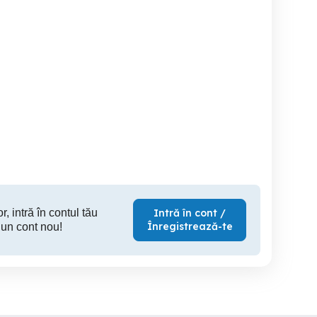
Angajam Munctitor in
Societate comerciala din
constructii
Domeniul Constructiilor
italia ang
din toata tara, salar
pentru mo
motivant. Cazare si
me
Suceava
Suceava
S
transport inc
r, intră în contul tău
Intră în cont /
Înregistrează-te
 un cont nou!