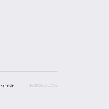
 -
site de
26.08.06.c0c206c