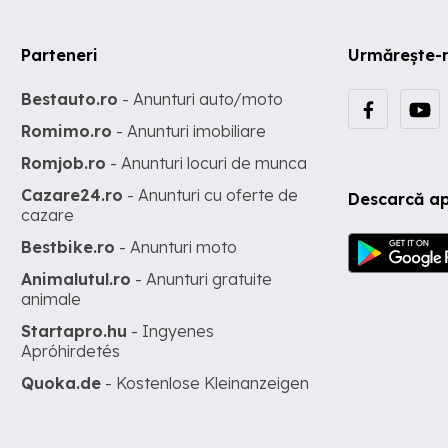
Parteneri
Urmărește-
Bestauto.ro
- Anunturi auto/moto
Romimo.ro
- Anunturi imobiliare
Romjob.ro
- Anunturi locuri de munca
Cazare24.ro
- Anunturi cu oferte de
Descarcă ap
cazare
Bestbike.ro
- Anunturi moto
Animalutul.ro
- Anunturi gratuite
animale
Startapro.hu
- Ingyenes
Apróhirdetés
Quoka.de
- Kostenlose Kleinanzeigen