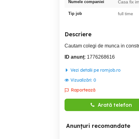
Numele companiei
Casa fix im
Tip job
full time
Descriere
Cautam colegi de munca in constr
ID anunț
: 1776268616
Vezi detalii pe romjob.ro
Vizualizări:
0
Raportează
Arată telefon
Anunțuri recomandate