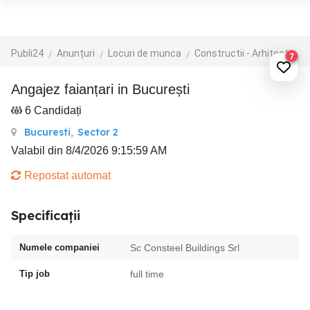
Publi24
Anunțuri
Locuri de munca
Constructii - Arhitectura - Design
7
Angajez faianțari in București
6 Candidați
Bucuresti
,
Sector 2
Valabil din 8/4/2026 9:15:59 AM
Repostat automat
Specificații
Numele companiei
Sc Consteel Buildings Srl
Tip job
full time