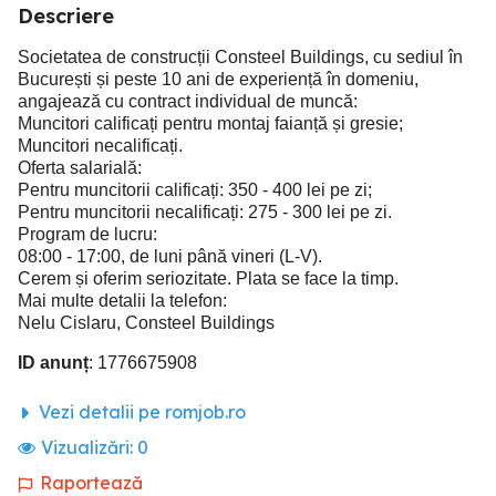
Descriere
Societatea de construcții Consteel Buildings, cu sediul în
București și peste 10 ani de experiență în domeniu,
angajează cu contract individual de muncă:
Muncitori calificați pentru montaj faianță și gresie;
Muncitori necalificați.
Oferta salarială:
Pentru muncitorii calificați: 350 - 400 lei pe zi;
Pentru muncitorii necalificați: 275 - 300 lei pe zi.
Program de lucru:
08:00 - 17:00, de luni până vineri (L-V).
Cerem și oferim seriozitate. Plata se face la timp.
Mai multe detalii la telefon:
Nelu Cislaru, Consteel Buildings
ID anunț
: 1776675908
Vezi detalii pe romjob.ro
Vizualizări:
0
Raportează