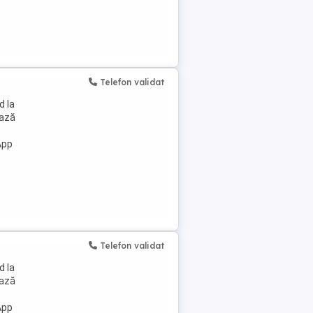
Telefon validat
d la
ează
App
Telefon validat
d la
ează
App