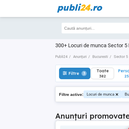
publi
24
.ro
Toate
Perso
Filtre
3
382
250
300+ Locuri de munca Sector 5 Bu
Publi24
Anunțuri
Bucuresti
Sector 5
Toate
Pers
Filtre
3
382
25
Filtre active:
Locuri de munca
Bu
Anunțuri promovat