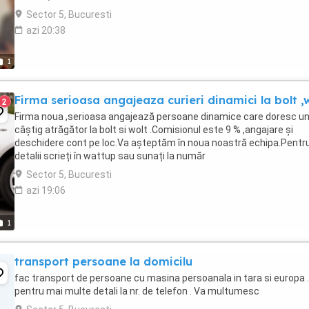
...
Sector 5, Bucuresti
azi 20:38
1
Firma serioasa angajeaza curieri dinamici la bolt ,
2
Firma noua ,serioasa angajează persoane dinamice care doresc u
câștig atrăgător la bolt si wolt .Comisionul este 9 % ,angajare și
deschidere cont pe loc.Va așteptăm în noua noastră echipa.Pentr
detalii scrieți în wattup sau sunați la număr
Sector 5, Bucuresti
azi 19:06
1
transport persoane la domicilu
fac transport de persoane cu masina persoanala in tara si europa .
pentru mai multe detali la nr. de telefon . Va multumesc