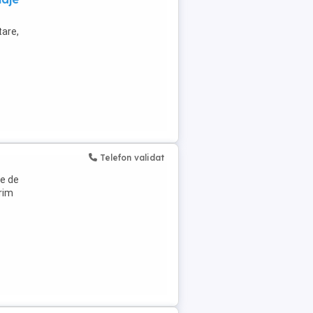
are,
Telefon validat
te de
rim