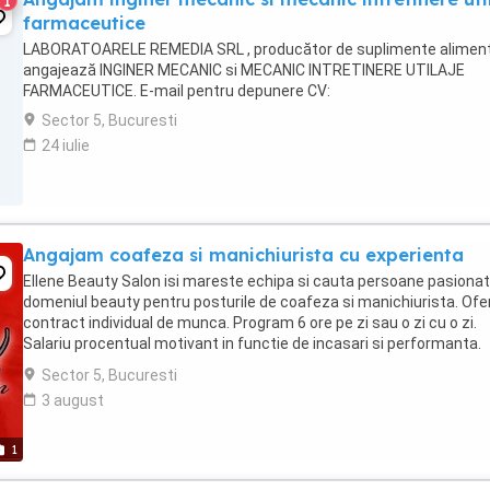
1
farmaceutice
LABORATOARELE REMEDIA SRL , producător de suplimente aliment
angajează INGINER MECANIC si MECANIC INTRETINERE UTILAJE
FARMACEUTICE. E-mail pentru depunere CV:
Sector 5, Bucuresti
24 iulie
Angajam coafeza si manichiurista cu experienta
Ellene Beauty Salon isi mareste echipa si cauta persoane pasiona
domeniul beauty pentru posturile de coafeza si manichiurista. Ofe
contract individual de munca. Program 6 ore pe zi sau o zi cu o zi.
Salariu procentual motivant in functie de incasari si performanta.
Suntem o echipa foarte stabila ...
Sector 5, Bucuresti
3 august
1