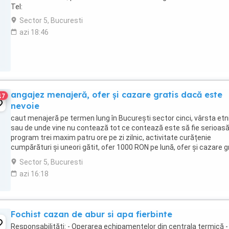
Tel:
Sector 5, Bucuresti
azi 18:46
angajez menajeră, ofer și cazare gratis dacă este
17
nevoie
caut menajeră pe termen lung în București sector cinci, vârsta etn
sau de unde vine nu contează tot ce contează este să fie serioasă
program trei maxim patru ore pe zi zilnic, activitate curățenie
cumpărături și uneori gătit, ofer 1000 RON pe lună, ofer și cazare g
dacă este nevoie, mai multe ...
Sector 5, Bucuresti
azi 16:18
Fochist cazan de abur si apa fierbinte
Responsabilități: - Operarea echipamentelor din centrala termică -