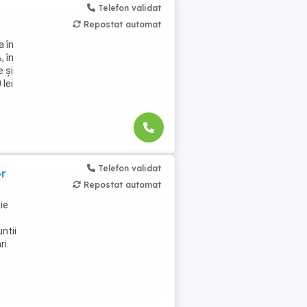
Telefon validat
Repostat automat
a în
, în
 și
 lei
Telefon validat
or
Repostat automat
ie
ntii
ri.