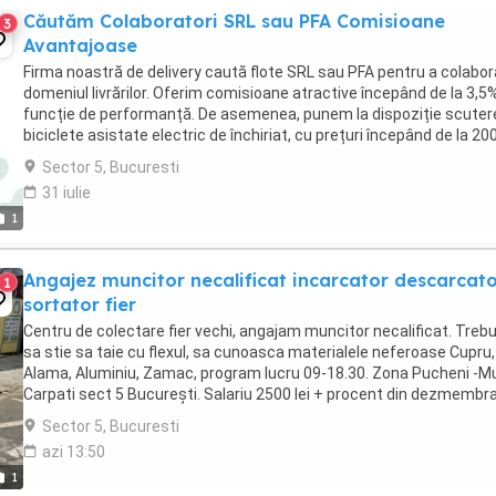
Căutăm Colaboratori SRL sau PFA Comisioane
3
Avantajoase
Firma noastră de delivery caută flote SRL sau PFA pentru a colabor
domeniul livrărilor. Oferim comisioane atractive începând de la 3,5%
funcție de performanță. De asemenea, punem la dispoziție scutere
biciclete asistate electric de închiriat, cu prețuri începând de la 200
saptamana, pentru ...
Sector 5, Bucuresti
31 iulie
1
Angajez muncitor necalificat incarcator descarcat
1
sortator fier
Centru de colectare fier vechi, angajam muncitor necalificat. Trebu
sa stie sa taie cu flexul, sa cunoasca materialele neferoase Cupru,
Alama, Aluminiu, Zamac, program lucru 09-18.30. Zona Pucheni -Mu
Carpati sect 5 București. Salariu 2500 lei + procent din dezmembra
Contact
Sector 5, Bucuresti
azi 13:50
1