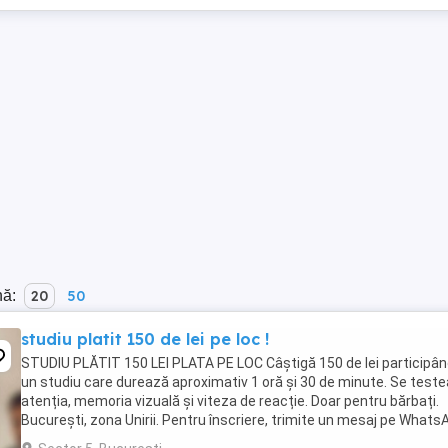
nă:
20
50
studiu platit 150 de lei pe loc !
STUDIU PLĂTIT 150 LEI PLATA PE LOC Câștigă 150 de lei participân
un studiu care durează aproximativ 1 oră și 30 de minute. Se test
atenția, memoria vizuală și viteza de reacție. Doar pentru bărbați.
București, zona Unirii. Pentru înscriere, trimite un mesaj pe Whats
...