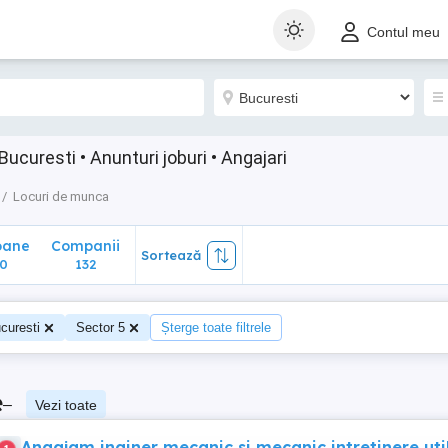
ane
Companii
Sortează
Contul meu
132
curesti • Anunturi joburi • Angajari
Locuri de munca
oane
Companii
Sortează
0
132
curesti
Sector 5
Șterge toate filtrele
e
–
Vezi toate
Angajam inginer mecanic si mecanic intretinere uti