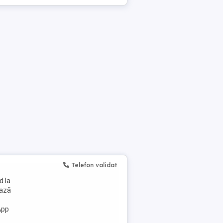
Telefon validat
d la
ează
App