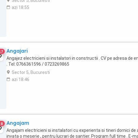
Sector 5, Bucuresti
azi 18:55
Angajari
17
Angajez electricieni si instalatori in constructii . CV pe adresa de em
. Tel: 0766361596 / 0723269865
Sector 5, Bucuresti
azi 18:46
Angajam
18
Angajam electricieni si instalatori cu experienta si tineri dornici de 
invata o meserie , pentru lucrari de santier. Program full time . E-mai