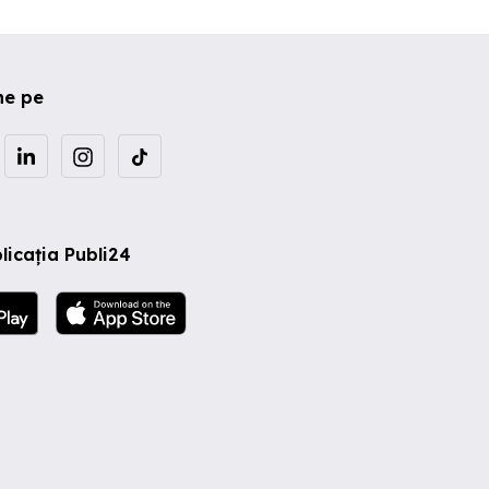
ne pe
licația Publi24