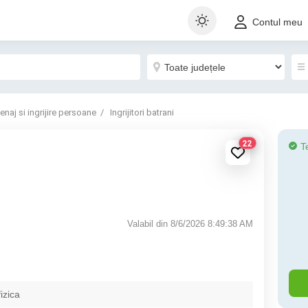
Contul meu
enaj si ingrijire persoane
Ingrijitori batrani
22
T
Valabil din 8/6/2026 8:49:38 AM
izica