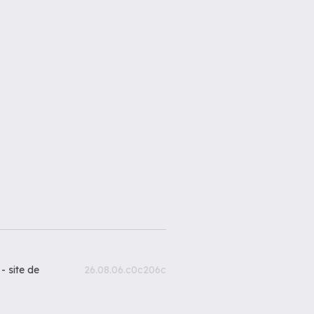
 -
site de
26.08.06.c0c206c