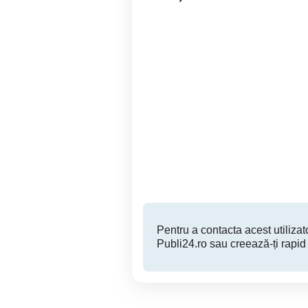
Ca in Familie
Infirmieră pentru Centru de
Sector 5
Pentru a contacta acest utilizato
Publi24.ro sau creează-ți rapid