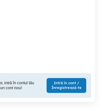
Infirmiera
Bărbat cu experiență în
Recuperare
in
Sector 5
Sector 5
S
r, intră în contul tău
Intră în cont /
Înregistrează-te
 un cont nou!