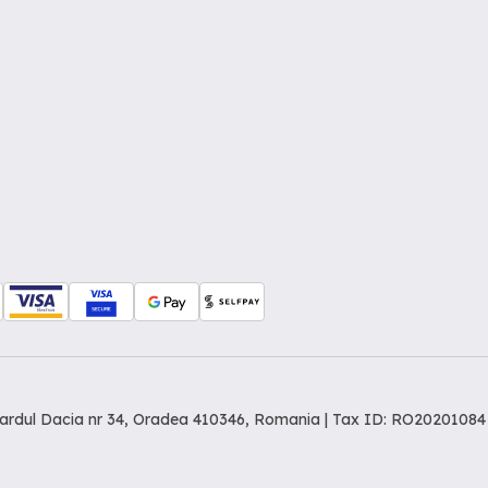
levardul Dacia nr 34, Oradea 410346, Romania | Tax ID: RO20201084