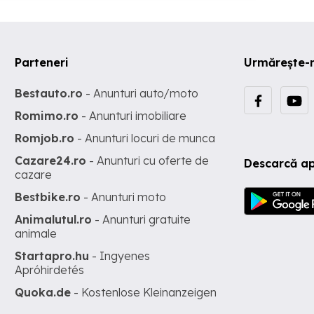
Parteneri
Urmărește-
Bestauto.ro
- Anunturi auto/moto
Romimo.ro
- Anunturi imobiliare
Romjob.ro
- Anunturi locuri de munca
Cazare24.ro
- Anunturi cu oferte de
Descarcă ap
cazare
Bestbike.ro
- Anunturi moto
Animalutul.ro
- Anunturi gratuite
animale
Startapro.hu
- Ingyenes
Apróhirdetés
Quoka.de
- Kostenlose Kleinanzeigen