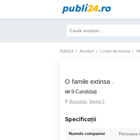
publi
24
.ro
Publi24
Anunțuri
Locuri de munca
M
O famile extinsa .
9 Candidați
Bucuresti
,
Sector 5
Specificații
Numele companiei
Persoana f