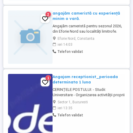
angajăm cameristă cu experiență
2
minim o vară.
Angajăm cameristă pentru sezonul 2026,
din Eforie Nord sau localități limitrofe.
Hotel Philoxenia, Eforie Nord telefon
Eforie Nord, Constanta
ieri 14:03
Telefon validat
Angajam receptionist_perioada
1
determinata 1 luna
CERINȚELE POSTULUI: - Studii:
Universitare - Organizarea activității proprii
- Cunoașterea procedurilor companiei
Sector 1, Bucuresti
legate de activitatea acesteia -
ieri 13:35
Perfecționarea activității profesionale -
Telefon validat
Aplicarea și respectarea prevederilor
legislației - Cunoașterea structurii
organizaționale - Abilități de comunicare ...