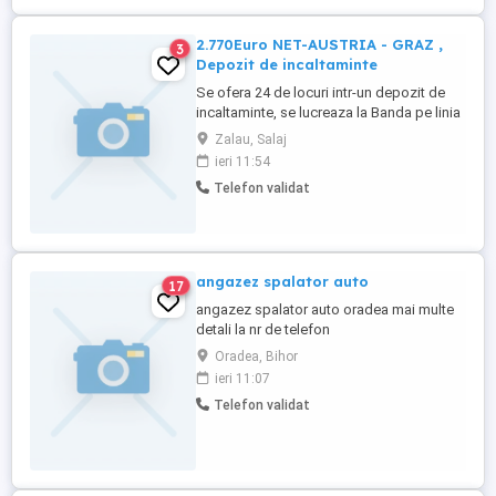
2.770Euro NET-AUSTRIA - GRAZ ,
3
Depozit de incaltaminte
Se ofera 24 de locuri intr-un depozit de
incaltaminte, se lucreaza la Banda pe linia
controlului calitati , ambalare si etichetare.
Zalau, Salaj
Cazarea este asigurata de catre Angajator
ieri 11:54
in mod Gratuit dar platit lunar doar
Telefon validat
Utilitatile(facturi) - Apartamente de 1-3
camere 2-6 persoane Apartament.
Apartamentele ...
angazez spalator auto
17
angazez spalator auto oradea mai multe
detali la nr de telefon
Oradea, Bihor
ieri 11:07
Telefon validat