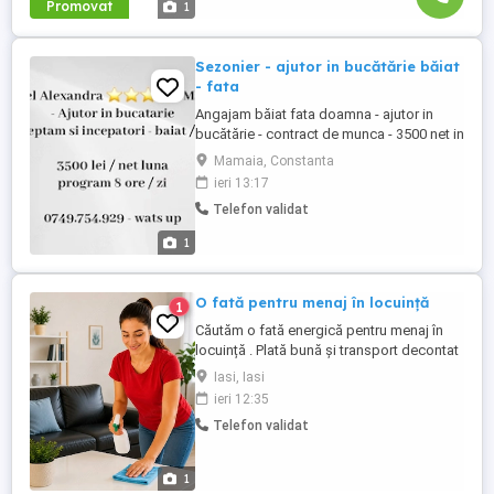
Promovat
1
Sezonier - ajutor in bucătărie băiat
- fata
Angajam băiat fata doamna - ajutor in
bucătărie - contract de munca - 3500 net in
mana - sezonier - program 8 ore zi pentru
Mamaia, Constanta
mai multe detalii - contactați-ma la
ieri 13:17
numărul din poza de profil.
Telefon validat
1
O fată pentru menaj în locuință
1
Căutăm o fată energică pentru menaj în
locuință . Plată bună și transport decontat
.
Iasi, Iasi
ieri 12:35
Telefon validat
1