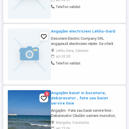
azi 02:01
Telefon validat
Angajăm electricieni Lehliu-Gară
Descriere Electric Company SRL
angajează electricieni rețele. Se oferă
salarii atractive și alte beneficii.
Lehliu Gara, Calarasi
azi 02:00
Telefon validat
Angajăm baiat in bucatarie,
3
debarasator , fata sau baiat
servire linie
Angajăm: -Fata sau baiat servire linie -
Debarasator Căutăm oameni muncitori,
activi și perspicace, cu simțul umorului și
Mangalia, Constanta
atitudine pozitivă. Restul se învață Vă rog
ieri 23:06