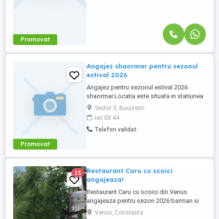
Promovat
Angajez shaormar pentru sezonul
estival 2026
Angajez pentru sezonul estival 2026
shaormar.Locatia este situata in statiunea
Eforie .Se asigura cazare si masa.Pentru
Sector 3, Bucuresti
detalii privind salarizarea nu ezitati sa ne
ieri 08:44
contactati la tel
Telefon validat
Promovat
Restaurant Caru cu scoici
15
angajeaza!
Restaurant Caru cu scoici din Venus
angajeaza pentru sezon 2026 barman si
ajutor barman, ospatar ,vânzător
Venus, Constanta
inghetata. Se ofera cazare si o masa.