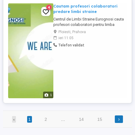
Cautam profesori colaboratori
4
predare limbi straine
Centrul de Limbi Straine Eurognosi cauta
profesori colaboratori pentru limba
engleza, franceza, spaniola, italiana si
Ploiesti, Prahova
germana. Colaborare part-time sau full-
ieri 11:05
time. Cautam persoane serioase si
Telefon validat
implicate. Oferim seriozitate, colaborare
pe termen lung si oportunitatea de a face
parte dintr-o franciza educationala ...
1
›
‹
1
2
…
14
15