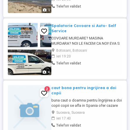
să îmi scrieți pe WhatsApp și să trimiteți
Telefon validat
un CV sau câteva informații despre
1
dumneavoastră: vârsta, orașul de unde
sunteți, postul ...
Spalatorie Covoare si Auto- Self
Service
COVOARE MURDARE? MASINA
MURDARA? NOI LE FACEM CA NOI! EVA S
CAR WASH - TRUSESTI, BOTOSANI
Botosani, Botosani
SPALATORIE COVOARE SI AUTO SELF
ieri 19:20
SERVICE 24 7 SPALATORIE
Telefon validat
PROFESIONALA DE COVOARE * Eliminam
petele, praful si mirosurile * Curatare in
4
profunzime * Spalam covoare, pilote si
paturi mari * Rezultate vizibile din ...
caut bona pentru ingrijirea a doi
2
copii
buna caut o doamna pentru îngrijirea a doi
copii copii se afla in Spania ofer cazare
gratis și trei mese pe zi gratis pentru mai
Suceava, Suceava
multe informații sunați la numărul
ieri 17:40
Telefon validat