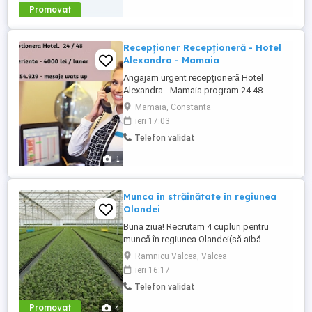
Promovat
Recepționer Recepționeră - Hotel
Alexandra - Mamaia
Angajam urgent recepționeră Hotel
Alexandra - Mamaia program 24 48 -
salariu 4000 lei net in mana pentru detalii
Mamaia, Constanta
sunați sau lăsați mesaje la numărul afișat
ieri 17:03
mai sus in poza
Telefon validat
1
Munca în străinătate în regiunea
Olandei
Buna ziua! Recrutam 4 cupluri pentru
muncă în regiunea Olandei(să aibă
mașină) . Rog seriozitate și pentru mai
Ramnicu Valcea, Valcea
multe detalii va rog contactați in Whatsap
ieri 16:17
la Nr( ) .Va mulțumesc!
Telefon validat
Promovat
4