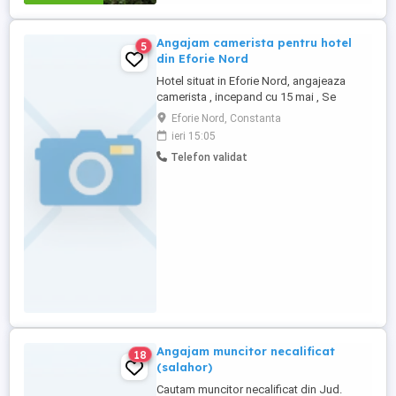
Angajam camerista pentru hotel
5
din Eforie Nord
Hotel situat in Eforie Nord, angajeaza
camerista , incepand cu 15 mai , Se
asigura transportul pe ruta Agigea ,
Eforie Nord, Constanta
Techirghiol , Movilita , Topraisar , Mereni ,
ieri 15:05
Lanurile Mai multe detalii la telefon.
Telefon validat
Angajam muncitor necalificat
18
(salahor)
Cautam muncitor necalificat din Jud.