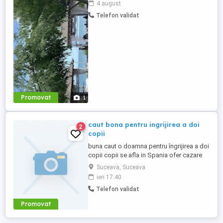
4 august
Telefon validat
Promovat
1
caut bona pentru ingrijirea a doi
2
copii
buna caut o doamna pentru îngrijirea a doi
copii copii se afla in Spania ofer cazare
gratis și trei mese pe zi gratis pentru mai
Suceava, Suceava
multe informații sunați la numărul
ieri 17:40
Telefon validat
Promovat