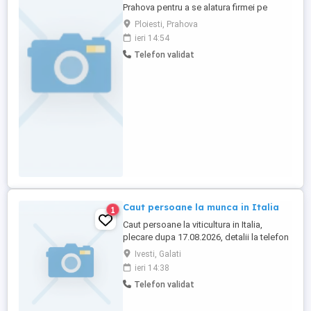
Prahova pentru a se alatura firmei pe
diverse santiere. Daca esti o persoana
Ploiesti, Prahova
responsabila, dornica sa inveti si sa
ieri 14:54
lucrezi intr-un mediu dinamic, te incurajam
Telefon validat
sa aplici. Se ofera: salariu competitiv
(negociabil), posibilitati de dezvoltare
profesionala, un mediu ...
Caut persoane la munca in Italia
1
Caut persoane la viticultura in Italia,
plecare dupa 17.08.2026, detalii la telefon
Ivesti, Galati
ieri 14:38
Telefon validat