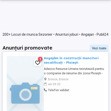
200+ Locuri de munca Sezonier • Anunturi joburi • Angajari - Publi24
Anunțuri promovate
Vezi toate
Angajăm în construcții muncitori
3
necalificați - Ploiești
Adecco Resurse Umane recrutează pentru
o companie de renume din zona Ploiești -
Brazi, activă în domeniul construcțiilor și al
Brasov, Brasov
structurilor metalice. Responsabilități:
ieri 09:20
Montaj și manipulare structuri metalice;
Telefon validat
Încărcarea, descărcarea și manipularea
materialelor; Asigurarea suportului logistic
pe șantier; Respectarea ...