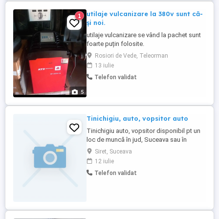
utilaje vulcanizare la 380v sunt că-
1
și noi.
utilaje vulcanizare se vând la pachet sunt
foarte puțin folosite.
Rosiori de Vede, Teleorman
13 iulie
Telefon validat
5
Tinichigiu, auto, vopsitor auto
Tinichigiu auto, vopsitor disponibil pt un
loc de muncă în jud, Suceava sau în
inptejurimi
Siret, Suceava
12 iulie
Telefon validat