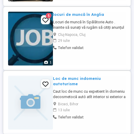
profunzime * Spalam covoare, pilote si
paturi mari * Rezultate vizibile din ...
locuri de muncă în Anglia
5
Locuri de muncă în Spălătorie Auto .
Înainte să sunați vă rugăm să citiți anunțul
cu atenție ! Se caută persoane cu sau fără
Cluj-Napoca, Cluj
experiență să lucreze în Spălătorie Auto in
29 iulie
Anglia. Se asigură transport din Romania
Telefon validat
in Anglia . Se asigură cazare contra cost
50 lire pe săptămână Salariu se plătește
săptămânal ...
1
Loc de munc indomeniu
autoturisme
Caut loc de munc cu expetient în domeniu
decosmetocâ autó atît interior si exterior a
caroseriei si polisat faruri v astept oferte
Bicaci, Bihor
13 iulie
Telefon validat