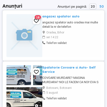
Anunțuri
20
50
Anunțuri pe pagină:
angazez spalator auto
18
angazez spalator auto oradea mai multe
detali la nr de telefon
Oradea, Bihor
ieri 14:22
Telefon validat
Spalatorie Covoare si Auto- Self
Service
COVOARE MURDARE? MASINA
MURDARA? NOI LE FACEM CA NOI! EVA S
CAR WASH - TRUSESTI, BOTOSANI
Botosani, Botosani
SPALATORIE COVOARE SI AUTO SELF
5 august
SERVICE 24 7 SPALATORIE
Telefon validat
PROFESIONALA DE COVOARE * Eliminam
petele, praful si mirosurile * Curatare in
4