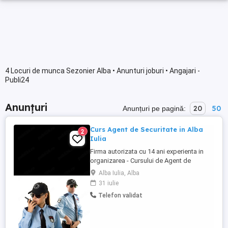
4 Locuri de munca Sezonier Alba • Anunturi joburi • Angajari -
Publi24
Anunțuri
20
50
Anunțuri pe pagină:
Curs Agent de Securitate in Alba
2
Iulia
Firma autorizata cu 14 ani experienta in
organizarea - Cursului de Agent de
Securitate facem inscrieri in Alba Iulia
Alba Iulia, Alba
pentru serie noua de cursuri pentru
31 iulie
atestat. Relatii la telefon
Telefon validat