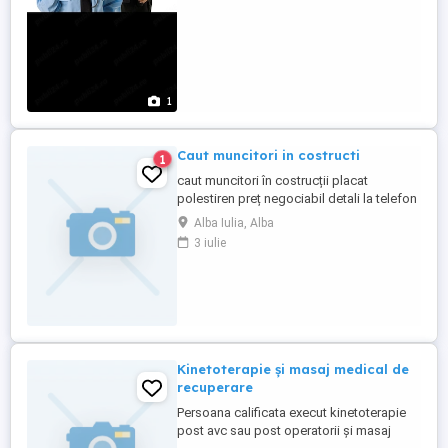
1
Caut muncitori in costructi
1
caut muncitori în costrucții placat
polestiren preț negociabil detali la telefon
nr
Alba Iulia, Alba
3 iulie
Kinetoterapie și masaj medical de
recuperare
Persoana calificata execut kinetoterapie
post avc sau post operatorii și masaj