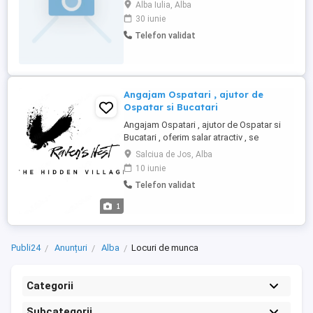
medical de recuperare.Drenaj limfatic și
Alba Iulia, Alba
masaj pentru afecțiuni ale nervului
30 iunie
sciatic.Tel.
Telefon validat
Angajam Ospatari , ajutor de
Ospatar si Bucatari
Angajam Ospatari , ajutor de Ospatar si
Bucatari , oferim salar atractiv , se
lucreaza in ture normale , oferim cazare si
Salciua de Jos, Alba
masa . Perioada de angajare este 15 iunie
10 iunie
-01 noiembrie sau 15 iunie - 15 septembrie
Telefon validat
. Pentru persoanele care nu au experienta
in domeniu , aceasta este o opartunitate
1
de-a dobandi ...
Publi24
Anunțuri
Alba
Locuri de munca
Categorii
Subcategorii