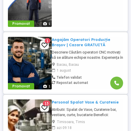
Promovat
1
Angajăm Operatori Producție
1
Brașov | Cazare GRATUITĂ
Descriere Căutăm operatori CNC motivați
să se alăture echipei noastre. Experiența în
domeniu reprezintă un avantaj. Oferim:
Bacau, Bacau
Cazare GRATUITĂ în apartamente complet
1 august
utilate; Pachet salarial atractiv; Transport
Telefon validat
local asigurat; Ore suplimentare plătite cu
Repostat automat
200%; Spor de noapte de 25%; Prime ...
Promovat
1
Personal Spalat Vase & Curatenie
13
Atributii: Spalat de Vase, Curatenie bai,
vestiare, curte, bucatarie Beneficii:
Contract de munca pe perioada
Timisoara, Timis
nedeterminata, Norma intreaga, Pachet
azi 09:18
salarial motivant, Mediu de lucru placut