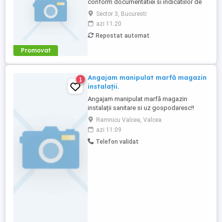
conform documentatiei si indicatiilor de
lucru primite de la tehnician sef atelier.
Sector 3, Bucuresti
Respecta timpii de executie si termenele
azi 11:20
de finalizarea lucrarii. Cerinte Calificare
Repostat automat
vopsitor auto. Fara experienta experienta
redusa. Abilitate de a lucra in echipa.
Promovat
Angajam manipulat marfă magazin
1
instalații.
Angajam manipulat marfă magazin
instalații sanitare si uz gospodaresc!!
Așteptăm CV la nr.telefon.
Ramnicu Valcea, Valcea
azi 11:09
Telefon validat