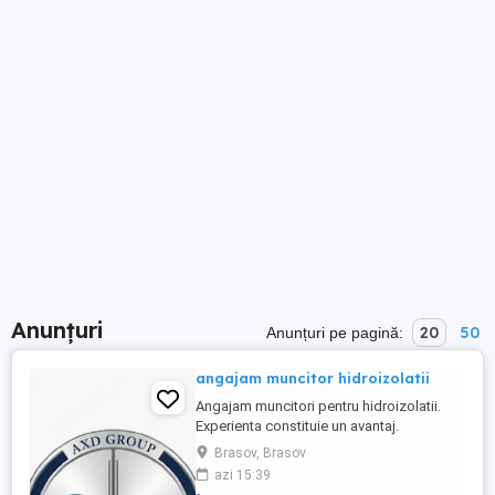
Anunțuri
20
50
Anunțuri pe pagină:
angajam muncitor hidroizolatii
Angajam muncitori pentru hidroizolatii.
Experienta constituie un avantaj.
Deasemenea daca nu aveti experienta nu
Brasov, Brasov
este o problema, totul se invata daca
azi 15:39
exista dorinta. pentru mai multe detalii va