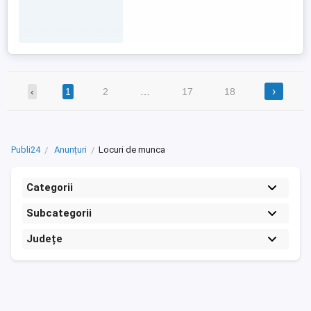
›
‹
1
2
…
17
18
Publi24
Anunțuri
Locuri de munca
Categorii
Subcategorii
Județe