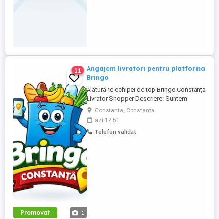
Angajam livratori pentru platforma
11
Bringo
Alătură-te echipei de top Bringo Constanța
Livrator Shopper Descriere: Suntem
echipa de top Bringo din Constanța,
Constanta, Constanta
fruntași la număr de comenzi, target-uri
azi 12:51
atinse și tips-uri primite de la clienți. Acum
Telefon validat
căutăm livratori shopperi care vor să
crească alături de noi. La noi, veniturile
cresc odată cu ...
Promovat
1