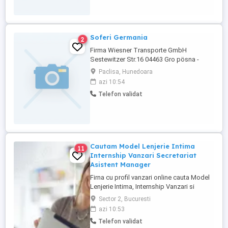
Soferi Germania
2
Firma Wiesner Transporte GmbH
Sestewitzer Str.16 04463 Gro pösna -
Leipzig -Germania, caută șoferi
Paclisa, Hunedoara
profesioniști ( C+E ) pentru colaborare pe
azi 10:54
termen lung. Firma își desfășoară
Telefon validat
activitatea in proporție de 70% in zona
Leipzig, unde se oferă cazare gratuită, 2 in
camera pentru șoferi, dar si in deplasare ...
Cautam Model Lenjerie Intima
11
Internship Vanzari Secretariat
Asistent Manager
Firna cu profil vanzari online cauta Model
Lenjerie Intima, Internship Vanzari si
Assstent Manager. Pe piata din 2006
Sector 2, Bucuresti
oferim Internship cu posibilitate de
azi 10:53
angajare pe termen lung. Sediul central
Telefon validat
Inel 0 Bucuresti Sector 2 . Part, Full Time