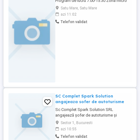
Program de lucru 7:00-15:30 Zona micro
15 Pentru mai multe detalii sunati
Satu Mare, Satu Mare
azi 11:02
Telefon validat
SC Complet Spark Solution
angajeaza sofer de autoturisme
Sc Complet Spark Solution SRL
angajează șofer de autoturisme și
camionete cu sau fără experiență! Pentru
Sector 1, Bucuresti
detalii, trimiteți-ne CV-ul cu un număr de
azi 10:55
contact.
Telefon validat