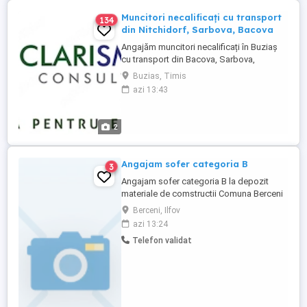
Muncitori necalificați cu transport
134
din Nitchidorf, Sarbova, Bacova
Angajăm muncitori necalificați în Buziaș
cu transport din Bacova, Sarbova,
Nitchidorf. Beneficii: -Salariu atractiv -
Buzias, Timis
Tichete de masa -Transport asigurat SC
azi 13:43
Clarismart Consulting SRL proceseaza
datele personale in scopuri de recrutare,
respectand politica de protectie a datelor
2
cu caracter personal. ...
Angajam sofer categoria B
3
Angajam sofer categoria B la depozit
materiale de comstructii Comuna Berceni
Ilfov
Berceni, Ilfov
azi 13:24
Telefon validat