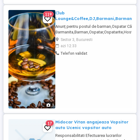
Club
119
Lounge&Coffee,DJ,Barmani,Barmanite,
Anunț pentru postul de barman,Ospatar Căută
Barmanita,Barman,Ospatar,Ospatarite,Hostess,P
pasionati pentru a se alătura echipei noastre Da
Sector 3, Bucuresti
industria ospitalității, sunteți creativ și vă plac
azi 12:33
vă invităm să aplicați pentru acest post. Pentru .
Telefon validat
3
Midocar Vitan angajeaza Vopsitor
17
auto Ucenic vopsitor auto
Responsabilitati Efectuarea lucrarilor