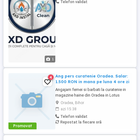
Telefon validat
rugam sa ne contactati la numarul din
anunt.
1
Ang pers curatenie Oradea. Salar:
4
1.500 RON in mana pe luna 4 ore zi
Angajam femei si barbati la curatenie in
magazine haine din Oradea in Lotus
Mall(cartierul Nufarul). Salar: 1.500 RON
Oradea, Bihor
NET(in mana) pe luna. Program lucru 4
azi 15:38
ore(intre orele 7-11 dimineata), cu contract
Telefon validat
munca. Solicitam si oferim seriozitate.
Repostat la fiecare oră
Informatii doar la telefon.
Promovat