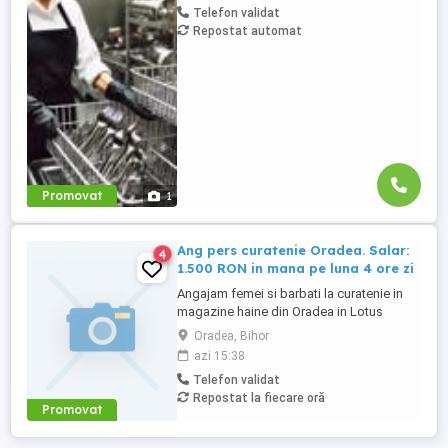
Telefon validat
Conditii: Seriozitate, Implicare Program: 2
Repostat automat
cu 2 Salariu: 3000 - 3200 lei Pentru detalii
va rugam sa ne contactati ...
Promovat
1
Ang pers curatenie Oradea. Salar:
4
1.500 RON in mana pe luna 4 ore zi
Angajam femei si barbati la curatenie in
magazine haine din Oradea in Lotus
Mall(cartierul Nufarul). Salar: 1.500 RON
Oradea, Bihor
NET(in mana) pe luna. Program lucru 4
azi 15:38
ore(intre orele 7-11 dimineata), cu contract
Telefon validat
munca. Solicitam si oferim seriozitate.
Repostat la fiecare oră
Informatii doar la telefon.
Promovat