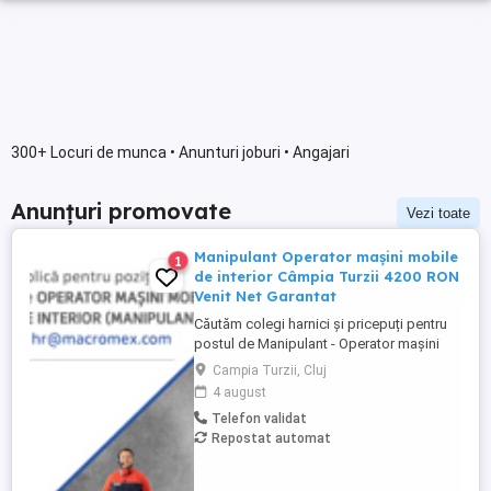
300+ Locuri de munca • Anunturi joburi • Angajari
Anunțuri promovate
Vezi toate
Manipulant Operator mașini mobile
1
de interior Câmpia Turzii 4200 RON
Venit Net Garantat
Căutăm colegi harnici și pricepuți pentru
postul de Manipulant - Operator mașini
mobile de interior pentru Edenia
Campia Turzii, Cluj
Distribution Center din Câmpia Turzii. Vino
4 august
în echipa Macromex și alătură-te celor
Telefon validat
care pregătesc comenzile pentru livrarea a
Repostat automat
peste 1000 de clienți zilnic. În primele 3
luni, venitul garantat ...