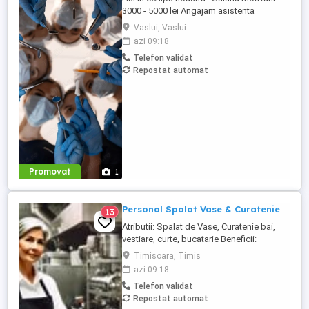
3000 - 5000 lei Angajam asistenta
medicala Locatie noua, mediu de lucru
Vaslui, Vaslui
placut, colectiv mare. Program : Luni-
azi 09:18
Vineri : 10.00-18.30 Te asteptam !
Telefon validat
Repostat automat
Promovat
1
Personal Spalat Vase & Curatenie
13
Atributii: Spalat de Vase, Curatenie bai,
vestiare, curte, bucatarie Beneficii:
Contract de munca pe perioada
Timisoara, Timis
nedeterminata, Norma intreaga, Pachet
azi 09:18
salarial motivant, Mediu de lucru placut
Telefon validat
Conditii: Seriozitate, Implicare Program: 2
Repostat automat
cu 2 Salariu: 3000 - 3200 lei Pentru detalii