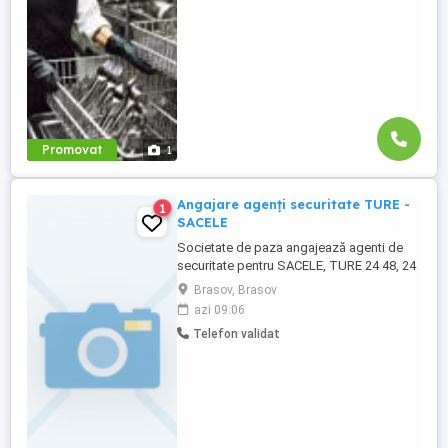
va rugam sa ne contactati ...
Promovat
1
Angajare agenți securitate TURE -
1
SACELE
Societate de paza angajează agenti de
securitate pentru SACELE, TURE 24 48, 24
72. Salariu la timp, seriozitate ! Telefon:
Brasov, Brasov
azi 09:06
Telefon validat