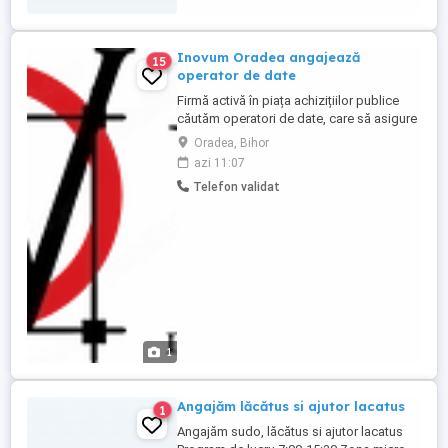
Inovum Oradea angajează
15
operator de date
Firmă activă în piața achizițiilor publice
căutăm operatori de date, care să asigure
gestionarea întregului proces de ofertare
Oradea, Bihor
și gestionare documente în platforma
azi 11:07
SEAP. Nu căutăm neapărat experiență, ci o
Telefon validat
persoană isteață, serioasă și dornică să
învețe. Dacă îți place să cauți soluții, să
compari informații ...
1
Angajăm lăcătus si ajutor lacatus
1
Angajăm sudo, lăcătus si ajutor lacatus