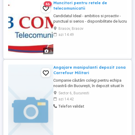
Muncitori pentru retele de
46
telecomunicatii
Candidatul Ideal - ambitios si proactiv -
punctual si serios - disponibilitate de lucru
conform unui program stabilit - carnet de
Brasov, Brasov
conducere categoria B - potential de lucru
azi 14:49
sub presiune - capacitate de alternanta in
munca individuala si in echipa - capacitate
de efort prelungit - disponibil si pentru ...
1
Angajare manipulanti depozit zona
Carrefour Militari
Companie căutăm colegi pentru echipa
noastră din București, în depozit situat în
zona Carrefour Militari. Posturi disponibile:
Sector 6, Bucuresti
4-5 Manipulanti marfa Responsabilități
azi 14:42
principale: Manipularea produselor în
Telefon validat
depozit Descărcarea containerelor
Program de lucru: L-V: 7-16:30 Beneficii ...