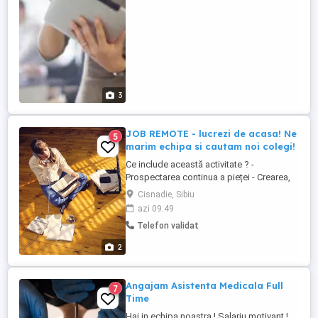
sau Project Based. Internship Secretariat
Asistent Manager ...
3
JOB REMOTE - lucrezi de acasa! Ne
5
marim echipa si cautam noi colegi!
Ce include această activitate ? -
Prospectarea continua a pieței - Crearea,
formarea si administrarea unui portofoliu
Cisnadie, Sibiu
de clienți - Emiterea polițelor de asigurare
azi 09:49
- Cunoasterea produselor intermediate -
Telefon validat
Crearea și formarea unei echipe
productive Candidatul Ideal - Optimist -
2
Dornic să învețe lucruri ...
Angajam Asistenta Medicala Full
7
Time
Hai in echipa noastra ! Salariu motivant !