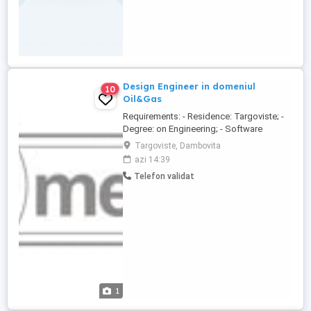
Design Engineer in domeniul
10
Oil&Gas
Requirements: - Residence: Targoviste; -
Degree: on Engineering; - Software
Requirements : Microsoft Office, AutoCAD
Targoviste, Dambovita
2D, any 3D software; - Flexibility and
azi 14:39
adaptability to change; - Experience: any; -
Telefon validat
Good professional presentation; - Fluent
in English. Activity Description: -
Mechanical - ...
1