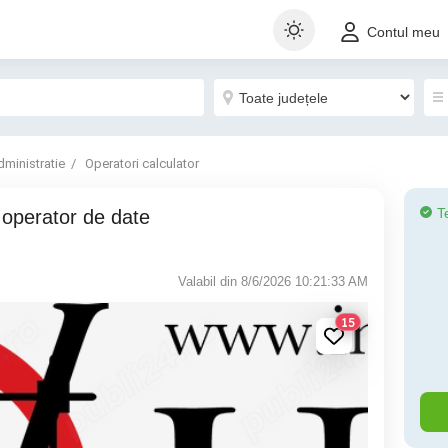
Contul meu
dministratie
Operatori calculator
T
operator de date
Valabil din 8/6/2026 10:21:33 AM
15