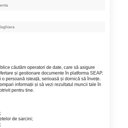
ienta
Maghiara
publice căutăm operatori de date, care să asigure
ofertare și gestionare documente în platforma SEAP.
o persoană isteață, serioasă și dornică să învețe.
compari informații și să vezi rezultatul muncii tale în
trivit pentru tine.
;
telor de sarcini;
;