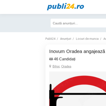
publi
24
.ro
Publi24
Anunțuri
Locuri de munca
A
Inovum Oradea angajează 
46 Candidați
Bihor
,
Oradea