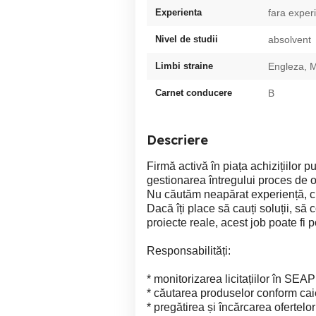
Experienta
fara exper
Nivel de studii
absolvent
Limbi straine
Engleza, 
Carnet conducere
B
Descriere
Firmă activă în piața achizițiilor 
gestionarea întregului proces de 
Nu căutăm neapărat experiență, ci 
Dacă îți place să cauți soluții, să 
proiecte reale, acest job poate fi po
Responsabilități:
* monitorizarea licitațiilor în SEAP
* căutarea produselor conform caie
* pregătirea și încărcarea ofertelor