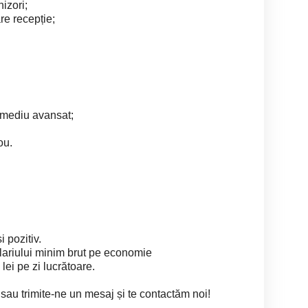
izori;
re recepție;
 mediu avansat;
ou.
i pozitiv.
alariului minim brut pe economie
lei pe zi lucrătoare.
sau trimite-ne un mesaj și te contactăm noi!