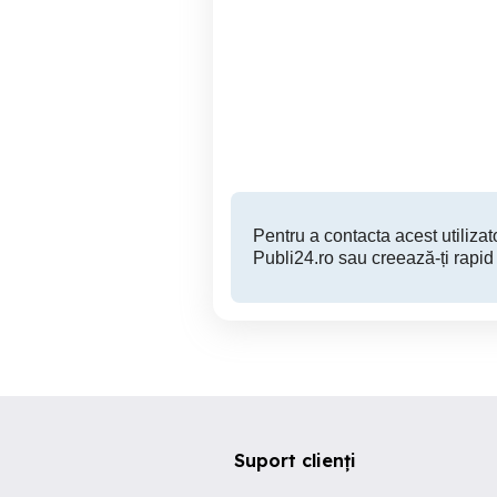
Angajam Dispecer
China Depot angajeaza
Transport International
op
Drobeta-Turnu Severin
Pentru a contacta acest utilizato
Publi24.ro sau creează-ți rapid
Suport clienți