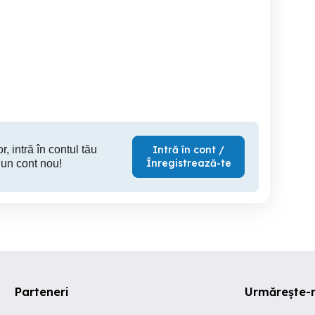
Angajam Responsabil
Operator
erator comenzi online
Relatii Clienti cu limba
germana
Afumati
Sibiu
S
r, intră în contul tău
Intră în cont /
Înregistrează-te
 un cont nou!
Parteneri
Urmărește-