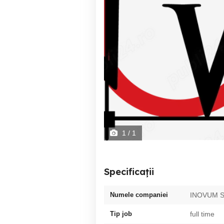
1
/ 1
Specificații
Numele companiei
INOVUM 
Tip job
full time