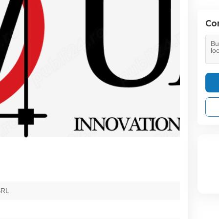
Con
SRL