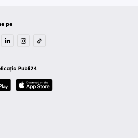
ne pe
licația Publi24