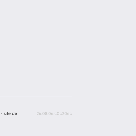
 -
site de
26.08.06.c0c206c