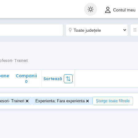
ane
Companii
Sortează
Contul meu
0
ofesori- Traineri
oane
Companii
Sortează
0
esori- Traineri
Experienta: Fara experienta
Șterge toate filtrele