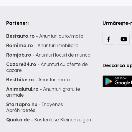
Parteneri
Urmărește-
Bestauto.ro
- Anunturi auto/moto
Romimo.ro
- Anunturi imobiliare
Romjob.ro
- Anunturi locuri de munca
Cazare24.ro
- Anunturi cu oferte de
Descarcă ap
cazare
Bestbike.ro
- Anunturi moto
Animalutul.ro
- Anunturi gratuite
animale
Startapro.hu
- Ingyenes
Apróhirdetés
Quoka.de
- Kostenlose Kleinanzeigen