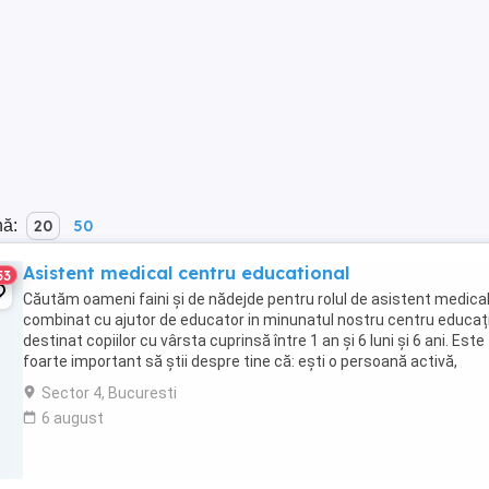
nă:
20
50
Asistent medical centru educational
53
Căutăm oameni faini și de nădejde pentru rolul de asistent medica
combinat cu ajutor de educator in minunatul nostru centru educaț
destinat copiilor cu vârsta cuprinsă între 1 an și 6 luni și 6 ani. Este
foarte important să știi despre tine că: ești o persoană activă,
comunicativă, energică, ...
Sector 4, Bucuresti
6 august