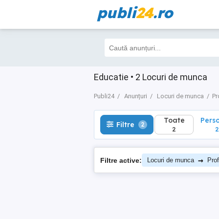
publi
24
.ro
Toate
Perso
Filtre
2
2
2
Educatie • 2 Locuri de munca
Publi24
Anunțuri
Locuri de munca
Pr
Toate
Pers
Filtre
2
2
2
→
Filtre active:
Locuri de munca
Prof