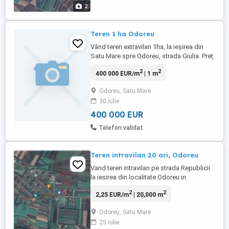
2
Teren 1 ha Odoreu
Vând teren extravilan 1ha, la ieșirea din
Satu Mare spre Odoreu, strada Giulia. Preț
: 4000 euro ar, negociabil. Telefon :
2
2
400 000 EUR/m
| 1 m
Odoreu, Satu Mare
30 iulie
400 000 EUR
Telefon validat
Teren intravilan 20 ari, Odoreu
Vand teren intravilan pe strada Republicii
la iesirea din localitate Odoreu in
suprafata de 20 ari: 15,4 m (front) x 129 m
2
2
2,25 EUR/m
| 20,000 m
(adancime). Acces la toate utilitatile (gaz,
curent, apa, canalizare si digi). Pret
Odoreu, Satu Mare
negociabil 235.000 Lei.
25 iulie