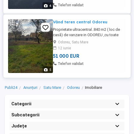
Pret -51.000 Euro
Telefon validat
4
Vând teren central Odoreu
Proprietate ultracentral..840 m2 ( loc de
casă) de vanzare in ODOREU ,cu toate
utilitatile accesibile . Front sosea :16.3 m -
Odoreu, Satu Mare
53 m lungime. Poziționat pe str. Unirii la la
12 iunie
o distanta de -200- de metri de
51 000 EUR
Dispensarul Odoreu, Poliția ,Banca
,Primărie ,Școală. Pret -51.000 Euro Rel
Telefon validat
5
Publi24
Anunțuri
Satu Mare
Odoreu
Imobiliare
Categorii
Subcategorii
Județe