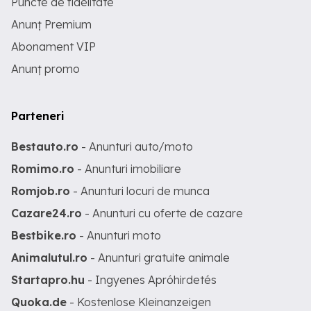
Puncte de fidelitate
Anunț Premium
Abonament VIP
Anunț promo
Parteneri
Bestauto.ro
- Anunturi auto/moto
Romimo.ro
- Anunturi imobiliare
Romjob.ro
- Anunturi locuri de munca
Cazare24.ro
- Anunturi cu oferte de cazare
Bestbike.ro
- Anunturi moto
Animalutul.ro
- Anunturi gratuite animale
Startapro.hu
- Ingyenes Apróhirdetés
Quoka.de
- Kostenlose Kleinanzeigen