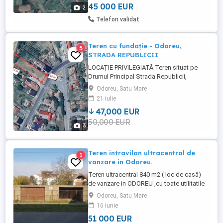
45 000 EUR
2
Telefon validat
Teren cu fundație - Odoreu,
5
STRADA REPUBLICII
LOCAȚIE PRIVILEGIATĂ Teren situat pe
Drumul Principal Strada Republicii,
Odoreu. CARACTERISTICI PRINCIPALE
Odoreu, Satu Mare
Suprafață totală: 985 m . Front la strada:
21 iulie
16 m. Fundație din beton turnat și
47,000 EUR
consolidat. Gard de protecție din beton -
50,000 EUR
gata construit. Toate utilitățile sunt trase la
3
strada: apă, gaz, electricitate ...
Teren intravilan ultracentral de
1
vanzare in Odoreu.
Teren ultracentral 840 m2 ( loc de casă)
de vanzare in ODOREU ,cu toate utilitatile
accesibile . Front sosea 16.3 m 52 m
Odoreu, Satu Mare
lungime. Poziționat pe str. Unirii la la o
16 iunie
distanta de-200 de metri de Dispensarul
51 000 EUR
Odoreu, Poliția ,Banca ,Primărie ,Școală.