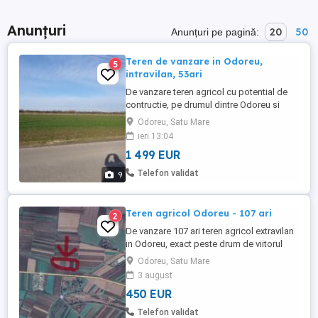
Anunțuri
20
50
Anunțuri pe pagină:
Teren de vanzare in Odoreu,
5
intravilan, 53ari
De vanzare teren agricol cu potential de
contructie, pe drumul dintre Odoreu si
Berindani. 53 ari, intabulat, toate actele si
Odoreu, Satu Mare
impozitul la zi. Front la strada 67.2m, retea
ieri 13:04
de apa si gaz in fata terenului. Potential de
1 499 EUR
a cumpara si parcelele imediat invecinate.
1499 euro pe ar Potential pensiune la
Telefon validat
9
500m ...
Teren agricol Odoreu - 107 ari
2
De vanzare 107 ari teren agricol extravilan
in Odoreu, exact peste drum de viitorul
Aquapark, dupa calea ferata. Toate actele
Odoreu, Satu Mare
si taxele la zi. 450 euro pe ar.
3 august
450 EUR
Telefon validat