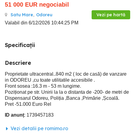
51 000
EUR
negociabil
Satu Mare
,
Odoreu
Vezi pe hartă
Valabil din 6/12/2026 10:44:25 PM
Specificații
Descriere
Proprietate ultracentral..840 m2 ( loc de casă) de vanzare
in ODOREU ,cu toate utilitatile accesibile .
Front sosea :16.3 m - 53 m lungime.
Poziționat pe str. Unirii la la o distanta de -200- de metri de
Dispensarul Odoreu, Poliția ,Banca ,Primărie ,Școală.
Pret -51.000 Euro Rel
ID anunț
: 1739457183
Vezi detalii pe romimo.ro