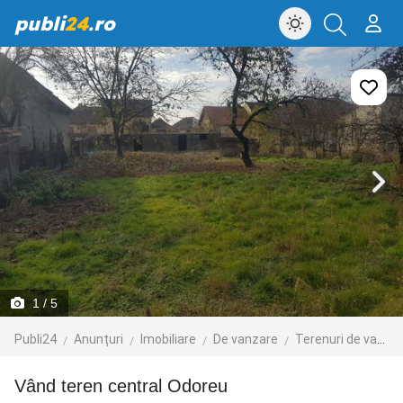
publi
24
.ro
1
/ 5
Publi24
Anunțuri
Imobiliare
De vanzare
Terenuri de vanzare
Vând teren central Odoreu