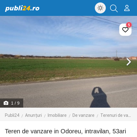
publi
24
.ro
5
1
/ 9
Publi24
Anunțuri
Imobiliare
De vanzare
Terenuri de vanzare
Teren de vanzare in Odoreu, intravilan, 53ari