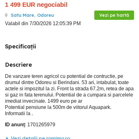
1 499
EUR
negociabil
Satu Mare
,
Odoreu
Vezi pe hartă
Valabil din 7/30/2026 12:05:39 PM
Specificații
Descriere
De vanzare teren agricol cu potential de contructie, pe
drumul dintre Odoreu si Berindani. 53 ari, intabulat, toate
actele si impozitul la zi. Front la strada 67.2m, retea de apa
si gaz in fata terenului. Potential de a cumpara si parcelele
imediat invecinate. 1499 euro pe ar
Potential pensiune la 500m de viitorul Aquapark.
Informatii la .
ID anunț
: 1701265979
Vezi detalii pe romimo.ro