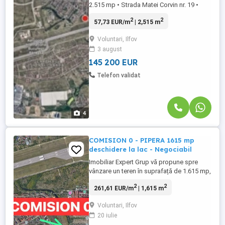
2.515 mp • Strada Matei Corvin nr. 19 •
Vânzare fără comision Pretul terenului
2
2
57,73 EUR/m
| 2,515 m
este de 120000 eur+TVA. Vă propunem
spre vânzare, direct de la proprietar și cu
Voluntari, Ilfov
0% comision, un teren intravilan construibil
3 august
situat în Voluntari, pe strada Matei Corvin
nr. 19, într-o ...
145 200 EUR
Telefon validat
4
COMISION 0 - PIPERA 1615 mp
deschidere la lac - Negociabil
Imobiliar Expert Grup vă propune spre
vânzare un teren în suprafață de 1.615 mp,
situat în zona Balta Pipera, aproape de
2
2
261,61 EUR/m
| 1,615 m
cartierul Henri Coanda, o zonă aflată în
plină dezvoltare, potrivită atât pentru
Voluntari, Ilfov
investiții rezidențiale, cât și pentru
20 iulie
dezvoltări mixte de mici dimensiuni.