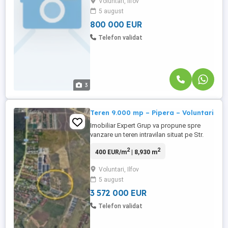
Voluntari, Ilfov
pt investitie
5 august
800 000 EUR
Telefon validat
3
Teren 9.000 mp – Pipera – Voluntari
Imobiliar Expert Grup va propune spre
vanzare un teren intravilan situat pe Str.
Vasile Alecsandri, Pipera, cu suprafață de
2
2
400 EUR/m
| 8,930 m
8930 mp și deschidere generoasă de 110
ml . Amplasat într-o zonă premium, în
Voluntari, Ilfov
imediata apropiere a pădurii, terenul
5 august
beneficiază de liniște, și acces rapid către
principalele zone ...
3 572 000 EUR
Telefon validat