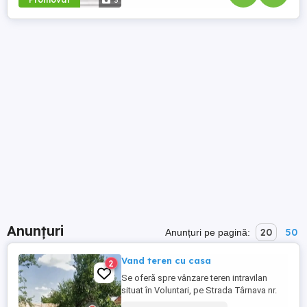
3
Anunțuri
20
50
Anunțuri pe pagină:
Vand teren cu casa
2
Se oferă spre vânzare teren intravilan
situat în Voluntari, pe Strada Târnava nr.
82, într-o zonă de case, liniștită și cu