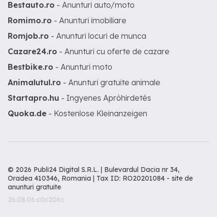
Bestauto.ro
- Anunturi auto/moto
Romimo.ro
- Anunturi imobiliare
Romjob.ro
- Anunturi locuri de munca
Cazare24.ro
- Anunturi cu oferte de cazare
Bestbike.ro
- Anunturi moto
Animalutul.ro
- Anunturi gratuite animale
Startapro.hu
- Ingyenes Apróhirdetés
Quoka.de
- Kostenlose Kleinanzeigen
© 2026 Publi24 Digital S.R.L. | Bulevardul Dacia nr 34,
Oradea 410346, Romania | Tax ID: RO20201084 -
site de
anunturi gratuite
26.08.06.c0c206c