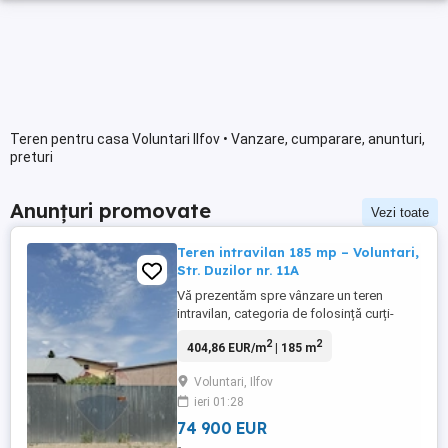
Teren pentru casa Voluntari Ilfov • Vanzare, cumparare, anunturi,
preturi
Anunțuri promovate
Vezi toate
Teren intravilan 185 mp – Voluntari,
Str. Duzilor nr. 11A
Vă prezentăm spre vânzare un teren
intravilan, categoria de folosință curți-
construcții, liber de construcții, situat în
2
2
404,86 EUR/m
| 185 m
Orașul Voluntari, Jud. Ilfov, pe Strada
Duzilor nr. 11A. Detalii teren: Suprafață:
Voluntari, Ilfov
185 mp Deschidere stradală: aproximativ
ieri 01:28
12 ml Formă: poligonală neregulată Acces
direct din Strada ...
74 900 EUR