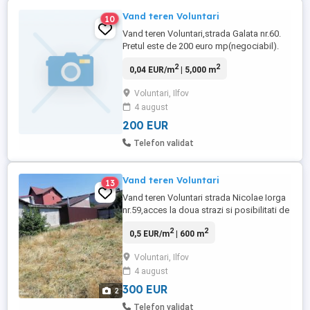
Vand teren Voluntari
10
Vand teren Voluntari,strada Galata nr.60.
Pretul este de 200 euro mp(negociabil).
Suprafata este de 5000 mp.
2
2
0,04 EUR/m
| 5,000 m
Voluntari, Ilfov
4 august
200 EUR
Telefon validat
Vand teren Voluntari
13
Vand teren Voluntari strada Nicolae Iorga
nr.59,acces la doua strazi si posibilitati de
acces la gaze. Pretul este de 300 de euro
2
2
0,5 EUR/m
| 600 m
mp(negociabil). Dimensiunea este de 600
mp.
Voluntari, Ilfov
4 august
300 EUR
2
Telefon validat