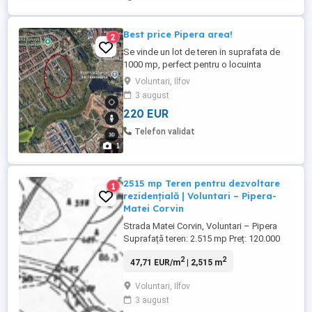
Best price Pipera area!
2
Se vinde un lot de teren in suprafata de
1000 mp, perfect pentru o locuinta
unifamiliala sau pentru o partajare
Voluntari, Ilfov
ulterioara.. Are deschidere de 40 metri,
3 august
vecini si cel mai important, multa liniste.
220 EUR
Amplasare zona strada Campul Pipera.
Pretul, de asemenea perfect, doar 220 eur
Telefon validat
mp. EXCLUS AGENTII!!!!
1
2515 mp Teren pentru dezvoltare
1
rezidențială | Voluntari – Pipera-
Matei Corvin
Strada Matei Corvin, Voluntari – Pipera
Suprafață teren: 2.515 mp Preț: 120.000
EUR + TVA Oportunitate într-una dintre
2
2
47,71 EUR/m
| 2,515 m
cele mai dinamice zone rezidențiale din
nordul Bucureștiului Situat în zona
Voluntari, Ilfov
Voluntari – Pipera, pe strada Matei Corvin,
3 august
terenul beneficiază de acces rapid către