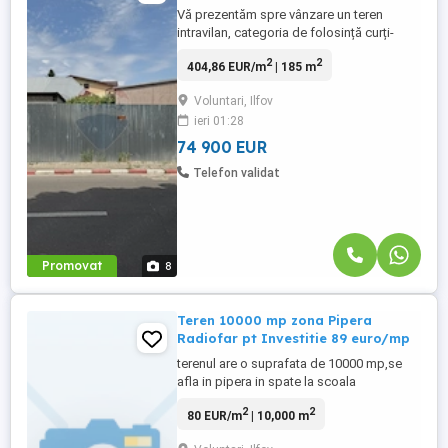
Vă prezentăm spre vânzare un teren
intravilan, categoria de folosință curți-
construcții, liber de construcții, situat în
2
2
404,86 EUR/m
| 185 m
Orașul Voluntari, Jud. Ilfov, pe Strada
Duzilor nr. 11A. Detalii teren: Suprafață:
Voluntari, Ilfov
185 mp Deschidere stradală: aproximativ
ieri 01:28
12 ml Formă: poligonală neregulată Acces
direct din Strada ...
74 900 EUR
Telefon validat
Promovat
8
Teren 10000 mp zona Pipera
Radiofar pt Investitie 89 euro/mp
terenul are o suprafata de 10000 mp,se
afla in pipera in spate la scoala
Americana, la 250 m de centura si 400 m
2
2
80 EUR/m
| 10,000 m
de autostrada Bucuresti brasov ,este
parcelat in parcele de 1000 mp ,forte bun