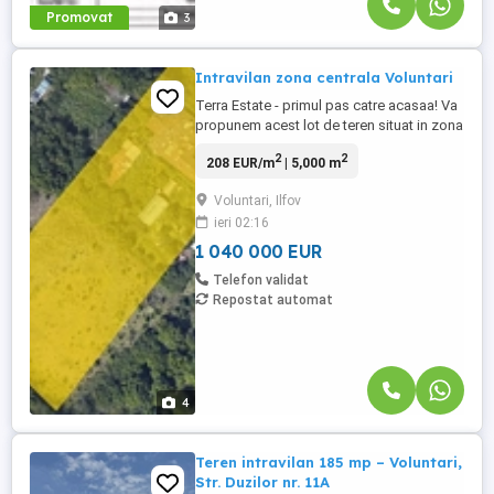
Promovat
3
Intravilan zona centrala Voluntari
Terra Estate - primul pas catre acasaa! Va
propunem acest lot de teren situat in zona
centrala din Voluntari Zona permite
2
2
208 EUR/m
| 5,000 m
edificarea de imobile rezidentiale sau
comerciale.
Voluntari, Ilfov
ieri 02:16
1 040 000 EUR
Telefon validat
Repostat automat
4
Teren intravilan 185 mp – Voluntari,
Str. Duzilor nr. 11A