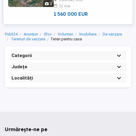
Voluntari, Ilfov
terenuri intravilane in zona cu suprafete
2
22 mai
intre 2500mp - 13,3ha, cu deschideri bune
si ...
1 560 000 EUR
Publi24
Anunțuri
Ilfov
Voluntari
Imobiliare
De vanzare
Terenuri de vanzare
Teren pentru casa
Categorii
Județe
Localități
Urmărește-ne pe