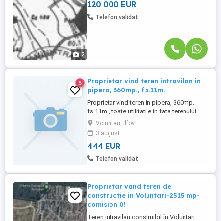
principalele puncte ...
120 000 EUR
Telefon validat
2
Proprietar vind teren intravilan in
5
pipera, 360mp., f.s.11m.
Proprietar vind teren in pipera, 360mp.
fs.11m., toate utilitatile in fata terenului
[apa,canalizare, gaz ,electricitate,fibra
Voluntari, Ilfov
optica tv +internet]. Teren inpresmuit, intre
3 august
case, strada asfaltata.Pret pe mp, 444eur.
444 EUR
negociabil.
Telefon validat
Proprietar vand teren de
constructie in Voluntari-2515 mp-
comision 0!
Teren intravilan construibil în Voluntari