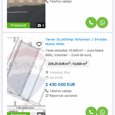
Telefon validat
Promovat
8
Teren 10,600mp Voluntari / Strada
Matei Millo
Teren intravilan 10.600 m² – zona Matei
Millo, Voluntari – Zonă de nord,
oportunitate de investiție Localizare
2
2
229,25 EUR/m
| 10,600 m
strategică: Teren situat pe strada Matei
Millo, în zona de nord a București, parte a
Voluntari, Ilfov
localității Voluntari, una dintre cele mai
ieri 04:58
dinamice și dezvoltate zone din Ilfov. Are
acces facil către DN1, ...
2 430 000 EUR
Telefon validat
Repostat automat
Promovat