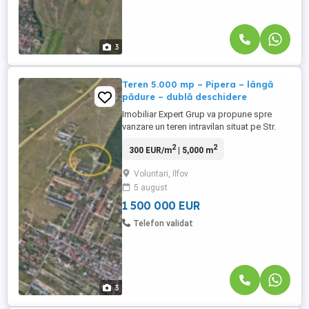
3
Teren 5.000 mp – Pipera – lângă
pădure – dublă deschidere
Imobiliar Expert Grup va propune spre
vanzare un teren intravilan situat pe Str.
Matei Millo, Pipera, cu suprafață de 5.000
2
2
300 EUR/m
| 5,000 m
mp și deschidere generoasă de 121 ml
plus a doua deschidere de 36 ml.
Voluntari, Ilfov
Amplasat într-o zonă premium, în imediata
5 august
apropiere a pădurii, terenul beneficiază de
liniște, intimitate ...
1 500 000 EUR
Telefon validat
3