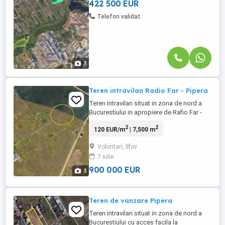
Proprietatea beneficiază ...
422 500 EUR
Telefon validat
3
Teren intravilan Radio Far - Pipera
Teren intravilan situat in zona de nord a
Bucurestiului in apropiere de Rafio Far -
Pipera Suprafata teren 7500 mp cu
2
2
120 EUR/m
| 7,500 m
deschidere de 38.5 m cu posibilitate de
extindere cu inca 5000 mp cu deschidere
Voluntari, Ilfov
de 25.5 m Utiltati : energie electrica
7 iulie
900 000 EUR
3
Teren de vanzare Pipera
Teren intravilan situat in zona de nord a
Bucurestiului cu acces facila la