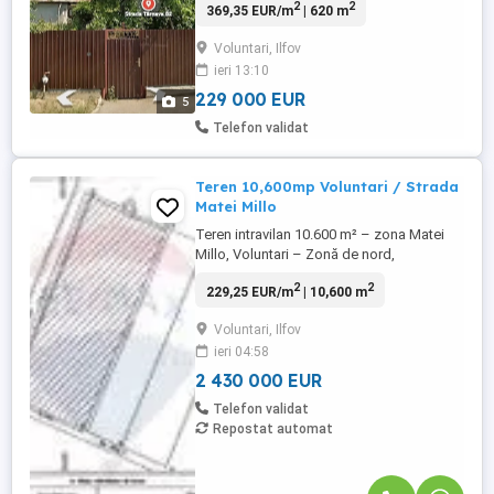
2
2
369,35 EUR/m
| 620 m
acces rapid către București. Suprafață
totală: 620mp Deschidere: 20ml Categorie
Voluntari, Ilfov
de folosință: Curți-construcții Construcție
ieri 13:10
existentă: Pe teren există o casă parter,
edificată în ...
229 000 EUR
5
Telefon validat
Teren 10,600mp Voluntari / Strada
Matei Millo
Teren intravilan 10.600 m² – zona Matei
Millo, Voluntari – Zonă de nord,
oportunitate de investiție Localizare
2
2
229,25 EUR/m
| 10,600 m
strategică: Teren situat pe strada Matei
Millo, în zona de nord a București, parte a
Voluntari, Ilfov
localității Voluntari, una dintre cele mai
ieri 04:58
dinamice și dezvoltate zone din Ilfov. Are
acces facil către DN1, ...
2 430 000 EUR
Telefon validat
Repostat automat