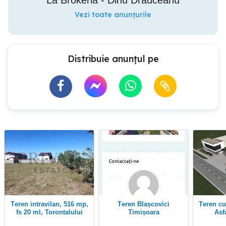
Vezi toate anunțurile
Distribuie anunțul pe
Teren intravilan, 516 mp,
Teren Blașcovici
Teren cu PUZ si Proiect -
fs 20 ml, Torontalului
Timișoara
Asfa
To