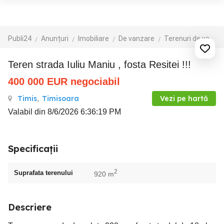
Publi24
Anunțuri
Imobiliare
De vanzare
Terenuri de vanzare
Teren strada Iuliu Maniu , fosta Resitei !!!
400 000
EUR
negociabil
Timis
,
Timisoara
Vezi pe hartă
Valabil din 8/6/2026 6:36:19 PM
Specificații
2
Suprafata terenului
920 m
Descriere