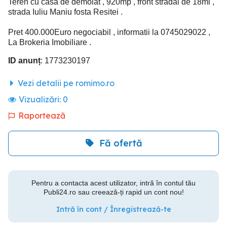
Teren cu casa de demolat , 920mp , front stradal de 18ml ,
strada Iuliu Maniu fosta Resitei .
Pret 400.000Euro negociabil , informatii la 0745029022 ,
La Brokeria Imobiliare .
ID anunț
: 1773230197
Vezi detalii pe romimo.ro
Vizualizări:
0
Raportează
Fă ofertă
Pentru a contacta acest utilizator, intră în contul tău
Publi24.ro sau creează-ți rapid un cont nou!
Intră în cont / Înregistrează-te