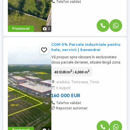
Telefon validat
Promovat
2
COM 0% Parcele industriale pentru
hale, servicii | Sanandrei
Vă propun spre vânzare în exclusivitate
doua parcele de teren, situate lângă zona
industriala Artemis, alaturată de
2
2
40 EUR/m
| 4,000 m
Sânandrei. Această zonă industrială
alăturată de Sânandrei este situată la 9
aradului, Timisoara, Timis
minute de Timișoara și are în apropiere
6 august
descărcarea de pe autostrada A1 si
centura orașului. Distanța față ...
160 000 EUR
Telefon validat
Repostat automat
Promovat