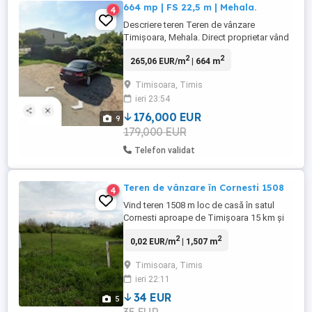
664 mp | FS 22,5 m | Mehala.
4
Descriere teren Teren de vânzare
Timișoara, Mehala. Direct proprietar vând
teren intravilan cu suprafața de 664 mp,
2
2
265,06 EUR/m
| 664 m
situat în zona Mehala, Timișoara. O
proprietate cu caracter premium,
Timisoara, Timis
remarcabilă prin frontul stradal generos
ieri 23:54
de 22 m unul dintre cele mai mari fronturi
din zona Mehala. Teren cu ...
176,000 EUR
9
179,000 EUR
Telefon validat
Teren de vânzare în Cornesti 1508
4
Vind teren 1508 m loc de casă în satul
Cornesti aproape de Timișoara 15 km și
într-o zona foarte frumoasa și liniștită
2
2
0,02 EUR/m
| 1,507 m
Timisoara, Timis
ieri 22:11
34 EUR
5