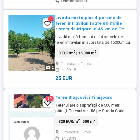
Telefon validat
Livada mixta plus 4 parcele de
1
teren intravilan toate utilitățile
sistem de irigare la 45 km de TM
LIvadă mixtă formată din 4 parcele de
teren intravilan în suprafață de 16000m cu
fs de 85m, ca utilități gaz, curent, apa,
2
2
0 EUR/m
| 16,000 m
canalizare ,asfalt, vecini, livadă formată
din mere, pere, piersici, nectarine, prune,
Timisoara, Timis
cirese dulci si amare, vișine, caise,
2
ieri 09:15
smokine, nuci, struguri, kaki, cu sistem de
irigare ...
25 EUR
Teren Blașcovici Timișoara
19
Terenul are o suprafață de 500 metri
pătrați. Terenul se află pe Strada Corina
Irineu 3. Măsurătorile topografice sunt
2
2
320 EUR/m
| 500 m
trecute în CF .Prețul este negociabil. Art. 1
Procentul maxim de ocupare a terenului
Timisoara, Timis
(78) Pentru utilizările admise - 35%, Art. 2
ieri 08:33
Coeficientul de utilizare maxim a terenului