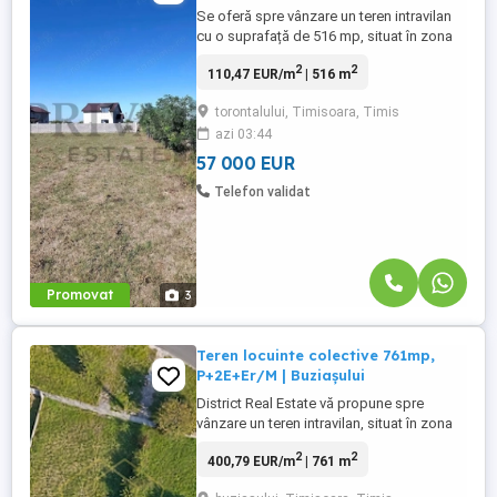
Se oferă spre vânzare un teren intravilan
cu o suprafață de 516 mp, situat în zona
Torontalului – Metro 2, o zonă aflată în
2
2
110,47 EUR/m
| 516 m
plină dezvoltare, apreciată pentru accesul
facil către Timișoara și potențialul ridicat
torontalului, Timisoara, Timis
pentru investiții rezidențiale. Parcela
azi 03:44
beneficiază de un front stradal generos
de 20 metri ...
57 000 EUR
Telefon validat
Promovat
3
Teren locuinte colective 761mp,
P+2E+Er/M | Buziașului
District Real Estate vă propune spre
vânzare un teren intravilan, situat în zona
Buziașului, foarte aproape de Continental,
2
2
400,79 EUR/m
| 761 m
într-o zonă cu acces facil și un excelent
potențial pentru dezvoltare rezidențială.