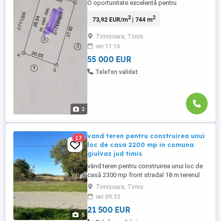
O oportunitate excelentă pentru
construirea unei locuințe într-o zonă aflată
2
2
73,92 EUR/m
| 744 m
în continuă dezvoltare! Parcela are o
suprafață de 744 mp și beneficiază de un
Timisoara, Timis
front stradal generos de 20 metri, oferind
ieri 11:16
multiple posibilități pentru proiectarea
unei case spațioase ...
55 000 EUR
Telefon validat
2
vand teren pentru construirea unui
17
loc de casa 2200 mp in comuna
giulvaz jud timis
vând teren pentru construirea unui loc de
casă 2300 mp front stradal 18 m terenul
se află în comuna Giulvaz jud Timiș pentru
Timisoara, Timis
mai multe inf la tel
ieri 09:33
21 500 EUR
5