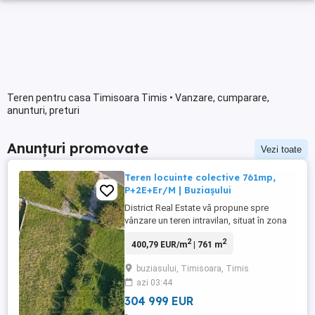
Teren pentru casa Timisoara Timis • Vanzare, cumparare,
anunturi, preturi
Anunțuri promovate
Vezi toate
Teren locuinte colective 761mp,
P+2E+Er/M | Buziașului
District Real Estate vă propune spre
vânzare un teren intravilan, situat în zona
Buziașului, foarte aproape de Continental,
2
2
400,79 EUR/m
| 761 m
într-o zonă cu acces facil și un excelent
potențial pentru dezvoltare rezidențială.
buziasului, Timisoara, Timis
Terenul are o suprafață totală de 761 mp
azi 03:44
și beneficiază de un front stradal de 19 ml.
Terenul ...
304 999 EUR