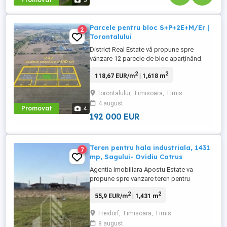
5
Parcele pentru bloc S+P+2E+M/Er |
2
Torontalului
District Real Estate vă propune spre
vânzare 12 parcele de bloc aparținând
unui P.U.Z. finalizat situat în zona
2
2
118,67 EUR/m
| 1,618 m
Torontalului, în zona viitorului Institut
Oncologic. Pe cele 12 parcele pot fi
torontalului, Timisoara, Timis
construite 6 blocuri, cu regimuri de
4 august
înălțime și număr de unități locative
Promovat
4
diferite. Parcele se vând doar câte ...
192 000 EUR
Teren pentru hala industriala, 1431
7
mp, Sagului- Ovidiu Cotrus
Agentia imobiliara Apostu Estate va
propune spre vanzare teren pentru
constructie hala industriala, depozitare si
2
2
55,9 EUR/m
| 1,431 m
birouri, zona dintre Calea Sagului si
Freidorf, Ovidiu Cotrus. Parcela are
Freidorf, Timisoara, Timis
suprafata de 1431 mp, cu doua fronturi
8 august
stradale de cate 38 ml fiecare, forma