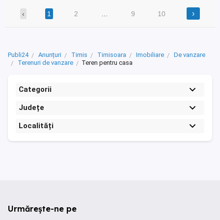
›
‹
1
2
…
9
10
Publi24
Anunțuri
Timis
Timisoara
Imobiliare
De vanzare
Terenuri de vanzare
Teren pentru casa
Categorii
Județe
Localități
Urmărește-ne pe