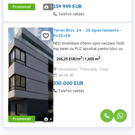
(80) ...
159 999 EUR
Promovat
7
Telefon validat
Teren Bloc 24 - 25 Apartamente -
P+2E+ER
NEO Imobiliare Oferim spre vanzare 1650
mp teren cu PUZ aprobat pentru bloc cu
regim de inaltime P+2E+ER. Terenul se
2
2
206,25 EUR/m
| 1,600 m
afla in Calea Torontalului si are acces la
toate utilitatile. Mentionam ca zona este in
torontalului, Timisoara, Timis
continua dezvoltarte si in vecinatate sunt
ieri 06:45
mai multe santiere. Pret: 330.000 euro.
Contact: ...
330 000 EUR
Telefon validat
Promovat
4