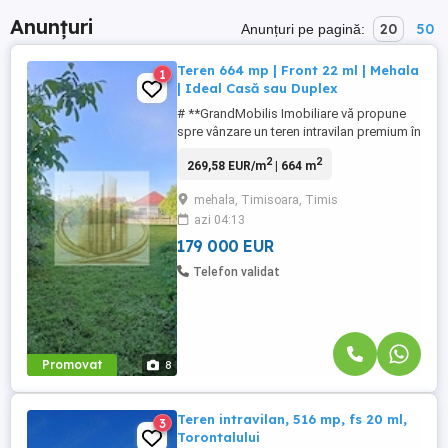
Anunțuri
20
50
Anunțuri pe pagină:
Teren 664 mp | Front 22 ml | Mehala
1
| Ideal Casă sau Duplex
# **GrandMobilis Imobiliare vă propune
spre vânzare un teren intravilan premium în
Mehala – o oportunitate excelentă pentru
2
2
269,58 EUR/m
| 664 m
construirea locuinței ideale sau pentru
dezvoltare imobiliară!** Dacă sunteți în
mehala, Timisoara, Timis
căutarea unui teren generos, într-una
azi 04:13
dintre cele mai apreciate zone rezidențiale
ale Timișoarei, ...
179 000 EUR
Telefon validat
Promovat
8
Teren intravilan, 516 mp, fs 20 ml,
3
Torontalului