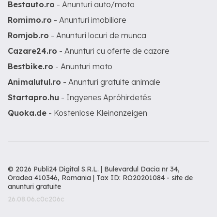
Bestauto.ro
- Anunturi auto/moto
Romimo.ro
- Anunturi imobiliare
Romjob.ro
- Anunturi locuri de munca
Cazare24.ro
- Anunturi cu oferte de cazare
Bestbike.ro
- Anunturi moto
Animalutul.ro
- Anunturi gratuite animale
Startapro.hu
- Ingyenes Apróhirdetés
Quoka.de
- Kostenlose Kleinanzeigen
© 2026 Publi24 Digital S.R.L. | Bulevardul Dacia nr 34,
Oradea 410346, Romania | Tax ID: RO20201084 -
site de
anunturi gratuite
26.08.06.c0c206c