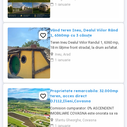
Exclusiva, un portofoliu funciar remarcabil,
1 ianuarie
format din 14 loturi adiacente, reunite intr-
un ansamblu compact cu o suprafata
totala de 13.071 mp,intravilan, amplasat in
una dintre zonele cu ...
Vând teren Ineu, Dealul Viilor Rând
1, 6360mp cu 3 căsuțe
Teren Ineu Dealul Viilor Randul 1, 6360 mp,
18 m lățime front stradal, la drum asfaltat.
Ieșire atât pe rândul 1, cât și pe rândul 2 -
Ineu, Arad
Casa Mobilă 45mp cu living, 2 dormitoare,
1 ianuarie
3 băi, bucătărie, fabricație Elveția. Complet
echipată și mobilată. - 2 căsuțe semi-
îngropate stil ,,Hobbit Teren încadrat ...
Proprietate remarcabila: 32.000mp
teren, acces direct
DJ112,Ilieni,Covasna
Comision cumparator: 0% ASCENDENT
IMOBILIARE COVASNA este onorata sa va
propuna spre vanzare o proprietate
Sfantu Gheorghe, Covasna
apreciabila, un teren cu dimensiune si
1 ianuarie