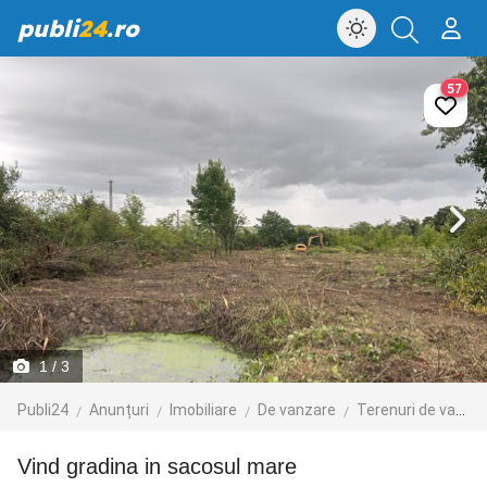
publi
24
.ro
57
1
/ 3
Publi24
Anunțuri
Imobiliare
De vanzare
Terenuri de vanzare
Vind gradina in sacosul mare