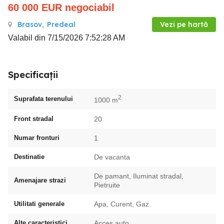
60 000
EUR
negociabil
Brasov
,
Predeal
Vezi pe hartă
Valabil din 7/15/2026 7:52:28 AM
Specificații
2
Suprafata terenului
1000 m
Front stradal
20
Numar fronturi
1
Destinatie
De vacanta
De pamant, Iluminat stradal,
Amenajare strazi
Pietruite
Utilitati generale
Apa, Curent, Gaz
Alte caracteristici
Acces auto