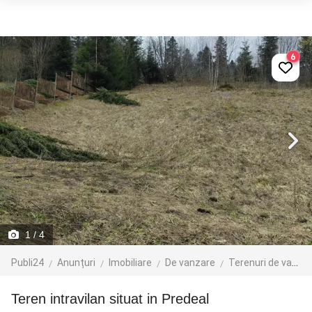
6
1
/ 4
Publi24
Anunțuri
Imobiliare
De vanzare
Terenuri de vanzare
Teren intravilan situat in Predeal