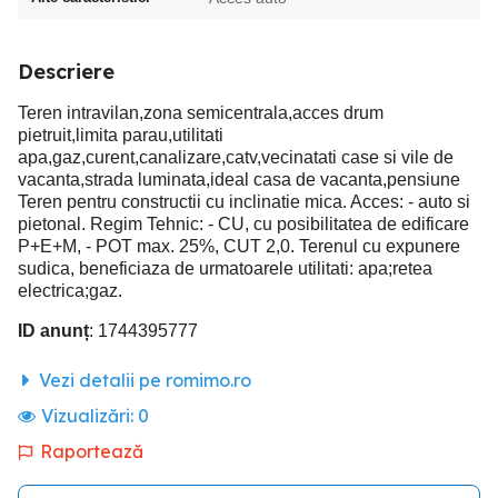
Descriere
Teren intravilan,zona semicentrala,acces drum
pietruit,limita parau,utilitati
apa,gaz,curent,canalizare,catv,vecinatati case si vile de
vacanta,strada luminata,ideal casa de vacanta,pensiune
Teren pentru constructii cu inclinatie mica. Acces: - auto si
pietonal. Regim Tehnic: - CU, cu posibilitatea de edificare
P+E+M, - POT max. 25%, CUT 2,0. Terenul cu expunere
sudica, beneficiaza de urmatoarele utilitati: apa;retea
electrica;gaz.
ID anunț
: 1744395777
Vezi detalii pe romimo.ro
Vizualizări:
0
Raportează