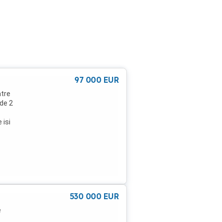
97 000
EUR
atre
 de 2
 isi
uita
 si
pen
ar
pan,
rea
530 000
EUR
e
te