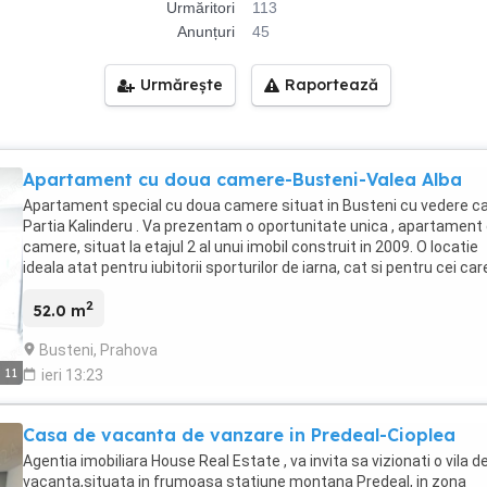
Urmăritori
113
Anunțuri
45
Urmărește
Raportează
Apartament cu doua camere-Busteni-Valea Alba
Apartament special cu doua camere situat in Busteni cu vedere c
Partia Kalinderu . Va prezentam o oportunitate unica , apartament
camere, situat la etajul 2 al unui imobil construit in 2009. O locatie
ideala atat pentru iubitorii sporturilor de iarna, cat si pentru cei care
doresc o oaza de relaxare in mijlocul naturii. Cu o suprafata constr
2
de 55 mp, acest apartament impresioneaza prin compartimentare
52.0 m
dotarea inteligenta. Are un living generos de 28 mp cu bucatarie o
Busteni, Prahova
space,spatiu deschis pentru un dormitor confortabil ,un grup sanit
complet mobilat si utilat si balcon de 4,5 mp inchis cu geam termo
11
ieri 13:23
perfect pentru a savura cafeaua cu o priveliste spectaculoasa.
Orientarea SE ofera lumina naturala pe tot parcursul zilei, iar vede
Casa de vacanta de vanzare in Predeal-Cioplea
catre Partia Kalinderu si Crucea Eroilor de pe Caraiman este pur si
simplu de neegalat. O investitie inteligenta si sigura !Ideal pentru
Agentia imobiliara House Real Estate , va invita sa vizionati o vila d
rezidenta,un refugiu spectaculos la munte sau cautati o proprieta
vacanta,situata in frumoasa statiune montana Predeal, in zona