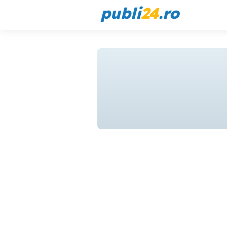
publi
24
.ro