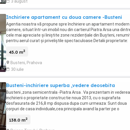
7
3 august
Inchiriere apartament cu doua camere -Busteni
Agentia noastra vă propune spre închiriere un apartament modern
camere, situat într-un imobil nou din cartierul Piatra Arsa una dintr
cele mai apreciate și liniștite zone rezidențiale din Bușteni, renumi
pentru aerul curat și priveliștile spectaculoase.Detalii proprietate:
Suprafață utilă: 45 mp (Suprafață totală: 65 mp) Etaj: Etajul1 P+3
2
Imobil: Bloc modern, nou, cu regim redus de înălțime (intimitate și
45.0 m
confort sporit)lift,administratie,parcare,acces cartela.
Busteni, Prahova
Compartimentare: Living luminos cu bucătărie open space Dormit
spațios Baie Balcoane cu acces din ambele camere și vedere
17
30 iulie
panoramică către munți Dotări și beneficii: Centrală termică propri
gaz și sistem de încălzire cu calorifere Loc de parcare privat în cur
Busteni-inchiriere superba ,vedere deosebita
blocului Construcție nouă la standarde moderne de calitate Desig
contemporan, spații optimizate ideal atât pentru locuință perman
Busteni ,zona semicentrala -Piatra Arsa . Va prezentam in vederea
cât și casă de vacanță Localizare și atracții: Zona oferă acces rapi
inchirierii o proprietate constructie noua 2013, cu o suprafata
principalele puncte de interes din Bușteni: Castelul Cantacuzino
desfasurata de 216,8 mp dispusa dupa cum urmeaza: Sunt doua
Traseele montane din Munții Bucegi Telecabina Bușteni - Babele
corpuri de casa individuale,cea principala avand la parter pe o
Condiții de închiriere: Perioadă minimă: Contract pe minim 1 2 an P
amprenta cu suprafata utila de 138,5 mp- vestibul, living spatios c
inițială: 1 lună chirie în avans + 1 lună garanție Comision agenție:
2
acces la o terasa loja cu o panorama spectaculoasa, bucatarie
138.0 m
Standard (50% din valoarea primei chirii, achitat la semnarea
deschisa cu acces la dinning, hol, baie mare ,generoasa cu geam d
contractului) Pentru detalii suplimentare sau pentru a programa o