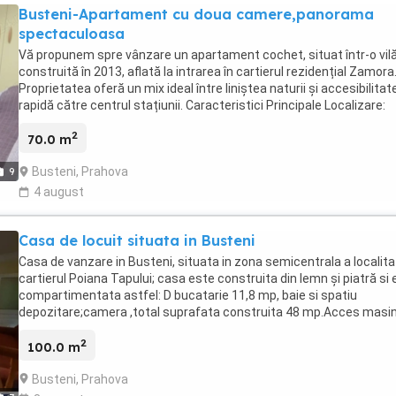
Busteni-Apartament cu doua camere,panorama
spectaculoasa
Vă propunem spre vânzare un apartament cochet, situat într-o vil
construită în 2013, aflată la intrarea în cartierul rezidențial Zamora
Proprietatea oferă un mix ideal între liniștea naturii și accesibilitat
rapidă către centrul stațiunii. Caracteristici Principale Localizare:
Bușteni, zona Zamora (5 minute de centru). Etaj: 2 din 2 (intimitate
2
maximă, un singur apartament pe nivel). Structură: Beton armat și
70.0 m
cărămidă Porotherm. Compartimentare: Living cu bucătărie deschi
Busteni, Prahova
9
dining, dormitor, baie, debară, balcon generos și casa scării. Facilităț
Avantaje Vedere de vis: Panoramă frontală către masivul Bucegi
4 august
(pârtia Kalinderu), vedere panoramică până spre Sinaia și proximit
față de pădure și Castelul Cantacuzino. Dotări tehnice: Centrală
Casa de locuit situata in Busteni
termică proprie în condensare (nouă), tâmplărie PVC cu geam
termopan, branșament individual la toate utilitățile. Exterior & Curt
Casa de vanzare in Busteni, situata in zona semicentrala a localitat
Cota-parte din terenul frumos amenajat, curte cu foișor, înconjura
cartierul Poiana Tapului; casa este construita din lemn și piatră si
brazi. Depozitare & Parcare: Spațiu de depozitare dedicat la demiso
compartimentata astfel: D bucatarie 11,8 mp, baie si spatiu
loc de parcare în fața vilei.
depozitare;camera ,total suprafata construita 48 mp.Acces masi
pentru garaj.Terasa 18 mp P 3 camere si un vestibul,hol;sc 72 mp 
2
are doua intrari, atat pe la demisol cat si pe la parter, este izolata
100.0 m
termic, dispune de tamplarie termopan, centrala termica si este
Busteni, Prahova
bransatat si racordata la toate utilitatile; Pret usor negociabil.