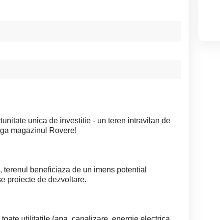
unitate unica de investitie - un teren intravilan de
anga magazinul Rovere!
a, terenul beneficiaza de un imens potential
se proiecte de dezvoltare.
toate utilitatile (apa, canalizare, energie electrica,