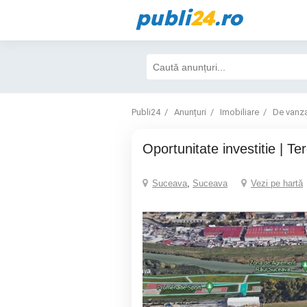
publi
24
.ro
Publi24
Anunțuri
Imobiliare
De vanz
Oportunitate investitie | Te
Suceava
,
Suceava
Vezi pe hartă