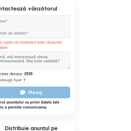
ntactează vânzătorul
e rugăm să completezi toate câmpurile
atorii.
ctere rămase:
2939
daugă fișier
?
Mesaj
rul anunțului va primi datele tale
ru a permite comunicarea.
Distribuie anunțul pe