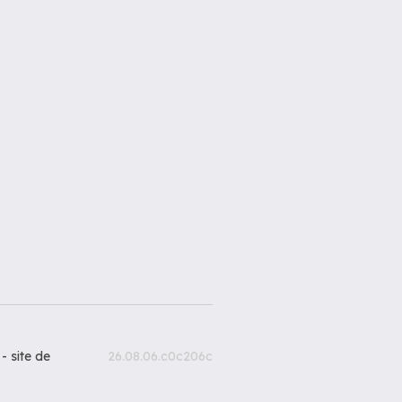
 -
site de
26.08.06.c0c206c