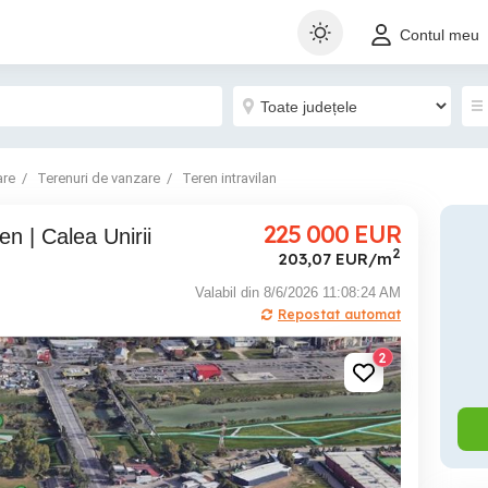
Contul meu
are
Terenuri de vanzare
Teren intravilan
225 000
EUR
ren | Calea Unirii
2
203,07 EUR/m
Valabil din 8/6/2026 11:08:24 AM
Repostat automat
2