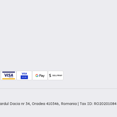
levardul Dacia nr 34, Oradea 410346, Romania | Tax ID: RO20201084