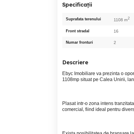
Specificații
2
Suprafata terenului
1108 m
Front stradal
16
Numar fronturi
2
Descriere
Ebyc Imobiliare va prezinta o oport
1108mp situat pe Calea Unirii, l
Plasat intr-o zona intens tranzitat
comercial, fiind ideal pentru diver
Exista posibilitatea de bransare la 