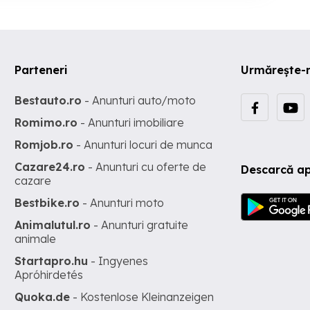
Parteneri
Urmărește-
Bestauto.ro
- Anunturi auto/moto
Romimo.ro
- Anunturi imobiliare
Romjob.ro
- Anunturi locuri de munca
Cazare24.ro
- Anunturi cu oferte de
Descarcă ap
cazare
Bestbike.ro
- Anunturi moto
Animalutul.ro
- Anunturi gratuite
animale
Startapro.hu
- Ingyenes
Apróhirdetés
Quoka.de
- Kostenlose Kleinanzeigen