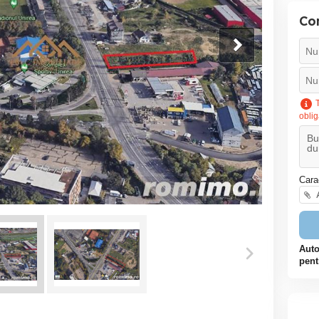
Co
T
oblig
Cara
A
Auto
pent