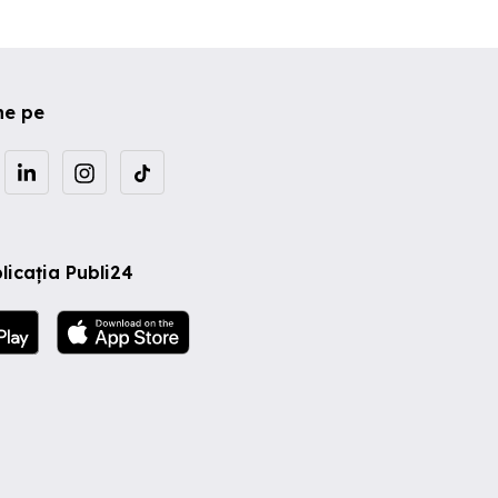
ne pe
licația Publi24