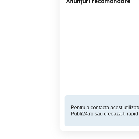
Anunțuri recomandate
Teren intravilan
Teren intravilan de vânzare
pa
Suceava
123,456 EUR
Pentru a contacta acest utilizato
Publi24.ro sau creează-ți rapid