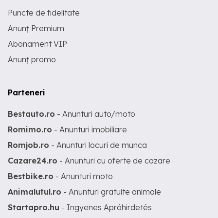
Puncte de fidelitate
Anunț Premium
Abonament VIP
Anunț promo
Parteneri
Bestauto.ro
- Anunturi auto/moto
Romimo.ro
- Anunturi imobiliare
Romjob.ro
- Anunturi locuri de munca
Cazare24.ro
- Anunturi cu oferte de cazare
Bestbike.ro
- Anunturi moto
Animalutul.ro
- Anunturi gratuite animale
Startapro.hu
- Ingyenes Apróhirdetés