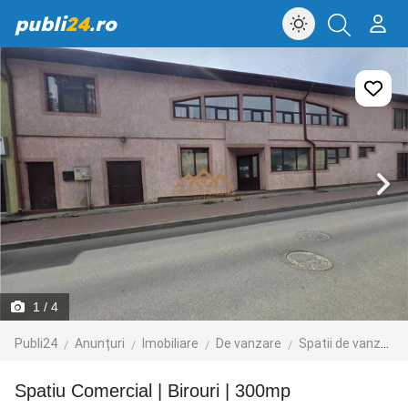
publi
24
.ro
1
/ 4
Publi24
Anunțuri
Imobiliare
De vanzare
Spatii de vanzare
Spatiu Comercial | Birouri | 300mp