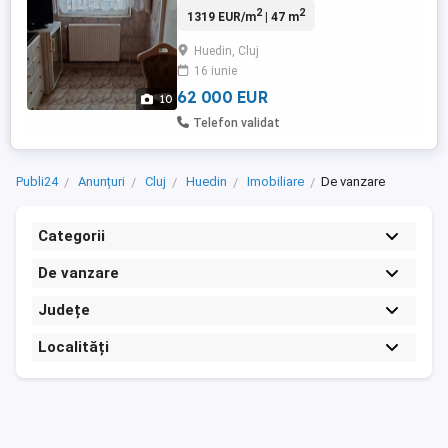
2
2
1319 EUR/m
| 47 m
Huedin, Cluj
16 iunie
62 000 EUR
10
Telefon validat
Publi24
Anunțuri
Cluj
Huedin
Imobiliare
De vanzare
Categorii
De vanzare
Județe
Localități