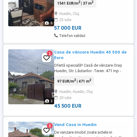
2
2
1541 EUR/m
| 37 m
mobilat.usi schimbate, instalatie electrica
schimbata pe cupru, gresi,faianta,
Huedin, Cluj
racordat la gaz cu centrala termica pe
25 iulie
gaz, stare buna, sau schimb cu casa la
5
tara in apropiere ...
57 000 EUR
Telefon validat
Casa de vânzare Huedin 45 500 de
1
Euro
Ofertă specială!! Casă de vânzare Oraș
Huedin, Str. Lăutarilor -Teren: 471 mp -
Casa compusă din: 2 dormitoare,
2
2
97 EUR/m
| 471 m
bucătărie, baie și cămară -Bucătărie de
vară - cămară, lemnărie + alte anexe și
Huedin, Huedin, Cluj
grădină -Casă renovată (2015), intabulată
20 iulie
-Încălzire: centrală pe lemne + calorifere -
2
Utilități: apă, curent, ...
45 500 EUR
Vand Casa in Huedin
3
De vanzare imobil ,toate actele in