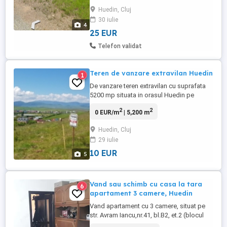
proprietate.
Huedin, Cluj
30 iulie
4
25 EUR
Telefon validat
Teren de vanzare extravilan Huedin
1
De vanzare teren extravilan cu suprafata
5200 mp situata in orasul Huedin pe
str.Viilor . Terenul este ideal pentru
2
2
0 EUR/m
| 5,200 m
constructie cabane , service ,sau alte
constructii cu zona verde cu o panorama
Huedin, Cluj
frumoasa. Terenul are doi proprietari cu
29 iulie
parti egale (2x2600 mp).Actele sunt in
regula. Pretul este 10 ...
10 EUR
5
Vand sau schimb cu casa la tara
6
apartament 3 camere, Huedin
Vand apartament cu 3 camere, situat pe
str. Avram Iancu,nr.41, bl.B2, et.2 (blocul
albastru, langa fabrica de paine ), complet