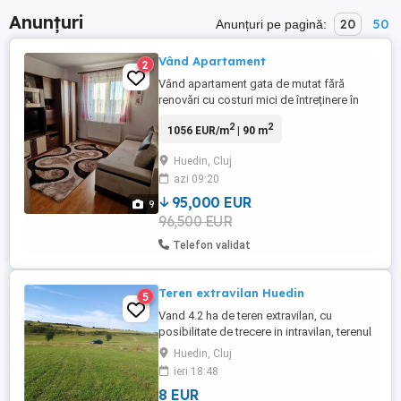
Anunțuri
20
50
Anunțuri pe pagină:
Vând Apartament
2
Vând apartament gata de mutat fără
renovări cu costuri mici de întreținere în
Oraș Huedin Jud Cluj cu suprafața utila de
2
2
1056 EUR/m
| 90 m
90 de m2 ,an ,Pta Republicii nr
8.Apartamentul este renovat recent, are 3
Huedin, Cluj
camere un living spațios, bucătărie mare,
azi 09:20
două bai + două balcoane inchise cu
termopan și amenajate corespunzator, ...
95,000 EUR
9
96,500 EUR
Telefon validat
Teren extravilan Huedin
5
Vand 4.2 ha de teren extravilan, cu
posibilitate de trecere in intravilan, terenul
se afla la distanta de 50 m de ultima casa,
Huedin, Cluj
in Huedin, jud. Cluj, pretabil pentru
ieri 18:48
realizare investiție parc fotovoltaic.
8 EUR