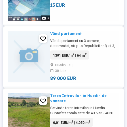
15 EUR
3
Vând partament
Vând apartament cu 3 camere,
decomodat, str p-ta Republicii nr 8, et 3,
izolat termic, centrala termica pe gaz.
2
2
1391 EUR/m
| 64 m
Telefon
Huedin, Cluj
30 iulie
89 000 EUR
Teren Intravilan in Huedin de
vanzare
Se vinde teren Intravilan in Huedin.
Suprafata totala este de 40,5 ari - 4050
mp, avand frontul stradal de 57 m.
2
2
0,01 EUR/m
| 4,050 m
Utilitatile ( apa, curent, gaz) la limita de