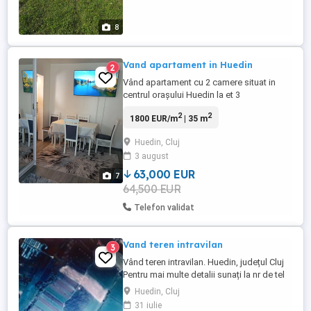
8
Vand apartament in Huedin
2
Vând apartament cu 2 camere situat in
centrul orașului Huedin la et 3
.apartamentul are balcon închis , centrala
2
2
1800 EUR/m
| 35 m
pe gaz , instalație electrică recent
schimbata , mobilat și utilat complet cu
Huedin, Cluj
materiale de buna calitate . pt mai multe
3 august
relații la tel
63,000 EUR
7
64,500 EUR
Telefon validat
Vand teren intravilan
3
Vând teren intravilan. Huedin, județul Cluj
Pentru mai multe detalii sunați la nr de tel
Huedin, Cluj
31 iulie