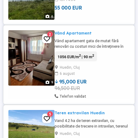
lac pe drum trecut pe harta cadastrala.
55 000 EUR
Terenul are front la drum de 170 ml. Din
sosea se ajunge la teren pe drum de
6
exploatare forestiera, ...
Vând Apartament
2
Vând apartament gata de mutat fără
renovări cu costuri mici de întreținere în
Oraș Huedin Jud Cluj cu suprafața utila de
2
2
1056 EUR/m
| 90 m
90 de m2 ,an ,Pta Republicii nr
8.Apartamentul este renovat recent, are 3
Huedin, Cluj
camere un living spațios, bucătărie mare,
6 august
două bai + două balcoane inchise cu
termopan și amenajate corespunzator, ...
95,000 EUR
9
96,500 EUR
Telefon validat
Teren extravilan Huedin
5
Vand 4.2 ha de teren extravilan, cu
posibilitate de trecere in intravilan, terenul
se afla la distanta de 50 m de ultima casa,
Huedin, Cluj
in Huedin, jud. Cluj, pretabil pentru