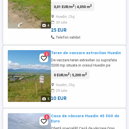
mp, avand frontul stradal de 57 m.
2
2
0,01 EUR/m
| 4,050 m
Utilitatile ( apa, curent, gaz) la limita de
proprietate.
Huedin, Cluj
30 iulie
4
25 EUR
Telefon validat
Teren de vanzare extravilan Huedin
1
De vanzare teren extravilan cu suprafata
5200 mp situata in orasul Huedin pe
str.Viilor . Terenul este ideal pentru
2
2
0 EUR/m
| 5,200 m
constructie cabane , service ,sau alte
constructii cu zona verde cu o panorama
Huedin, Cluj
frumoasa. Terenul are doi proprietari cu
29 iulie
parti egale (2x2600 mp).Actele sunt in
regula. Pretul este 10 ...
10 EUR
5
Casa de vânzare Huedin 45 500 de
2
Euro
Ofertă specială!! Casă de vânzare Oraș