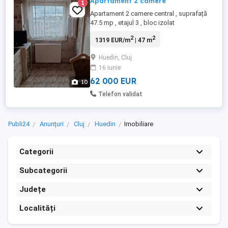
Apartament 2 camere
1
Apartament 2 camere central , suprafață
47.5 mp , etajul 3 , bloc izolat
2
2
1319 EUR/m
| 47 m
Huedin, Cluj
16 iunie
62 000 EUR
10
Telefon validat
Publi24
Anunțuri
Cluj
Huedin
Imobiliare
Categorii
Subcategorii
Județe
Localități