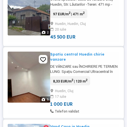
Huedin, Str. Lăutarilor -Teren: 471 mp -
Casa compusă din: 2 dormitoare,
2
2
97 EUR/m
| 471 m
bucătărie, baie și cămară -Bucătărie de
vară - cămară, lemnărie + alte anexe și
Huedin, Huedin, Cluj
grădină -Casă renovată (2015), intabulată
20 iulie
-Încălzire: centrală pe lemne + calorifere -
2
Utilități: apă, curent, ...
45 500 EUR
Spatiu central Huedin chirie
vanzare
DE VÂNZARE sau ÎNCHIRIERE PE TERMEN
LUNG: Spațiu Comercial Ultracentral în
Huedin, Jud. Cluj Cauți locația ideală
2
2
8,33 EUR/m
| 120 m
pentru a-ți dezvolta afacerea în județul
Cluj? Îți prezentăm un spațiu comercial
Huedin, Cluj
excepțional, situat în zona ultracentrală
17 iulie
din Huedin, pe Strada Republicii, perfect
5
pentru o gamă largă ...
1 000 EUR
Telefon validat
Vand Casa in Huedin