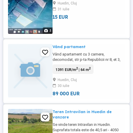
Huedin, Cluj
31 iulie
15 EUR
3
Vând partament
Vând apartament cu 3 camere,
decomodat, str p-ta Republicii nr 8, et 3,
izolat termic, centrala termica pe gaz.
2
2
1391 EUR/m
| 64 m
Telefon
Huedin, Cluj
30 iulie
89 000 EUR
Teren Intravilan in Huedin de
vanzare
Se vinde teren Intravilan in Huedin.
Suprafata totala este de 40,5 ari - 4050