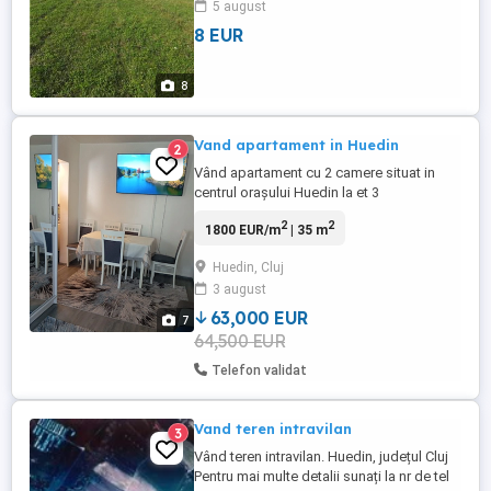
5 august
realizare investiție parc fotovoltaic.
8 EUR
8
Vand apartament in Huedin
2
Vând apartament cu 2 camere situat in
centrul orașului Huedin la et 3
.apartamentul are balcon închis , centrala
2
2
1800 EUR/m
| 35 m
pe gaz , instalație electrică recent
schimbata , mobilat și utilat complet cu
Huedin, Cluj
materiale de buna calitate . pt mai multe
3 august
relații la tel
63,000 EUR
7
64,500 EUR
Telefon validat
Vand teren intravilan
3
Vând teren intravilan. Huedin, județul Cluj
Pentru mai multe detalii sunați la nr de tel