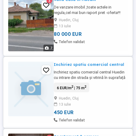
3
De vanzare imobil ,toate actele in
regula,cel mai bun raport pret -oferta!!!
Casa este situata in Huedin , str, Fildului cu
Huedin, Cluj
suprafata utila de 100mp. Este construita
13 iulie
din caramida si acoperita cu tigla. este
80 000 EUR
compusa din 3 camere, bucatarie, camara,
baie, curte cu garaj ,bucatarie de vara
Telefon validat
,camara de lemne ...
7
Inchiriez spatiu comercial central
Inchiriez spatiu comercial central Huedin
cu intrare din strada și vitrină în suprafață
de 75 mp.
2
2
6 EUR/m
| 75 m
Huedin, Cluj
13 iulie
450 EUR
Telefon validat