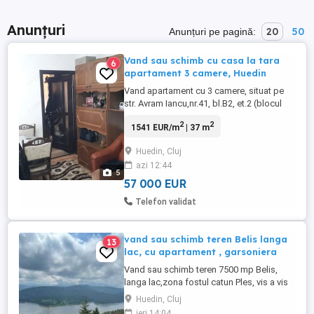
Anunțuri
20
50
Anunțuri pe pagină:
Vand sau schimb cu casa la tara
6
apartament 3 camere, Huedin
Vand apartament cu 3 camere, situat pe
str. Avram Iancu,nr.41, bl.B2, et.2 (blocul
albastru, langa fabrica de paine ), complet
2
2
1541 EUR/m
| 37 m
mobilat.usi schimbate, instalatie electrica
schimbata pe cupru, gresi,faianta,
Huedin, Cluj
racordat la gaz cu centrala termica pe
azi 12:44
gaz, stare buna, sau schimb cu casa la
5
tara in apropiere ...
57 000 EUR
Telefon validat
vand sau schimb teren Belis langa
13
lac, cu apartament , garsoniera
Vand sau schimb teren 7500 mp Belis,
langa lac,zona fostul catun Ples, vis a vis
de Balcesti. De la teren pana la malul
Huedin, Cluj
lacului sunt aproximativ 100 m, acces la
ieri 14:04