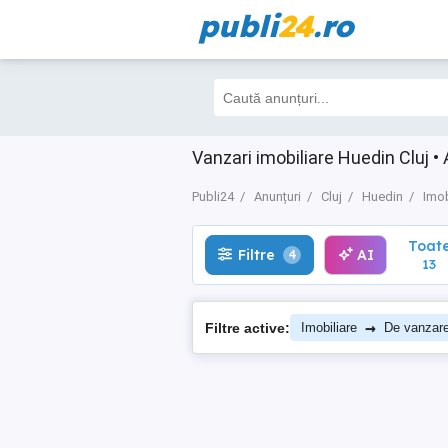
publi
24
.ro
Toate
Filtre
AI
4
13
Vanzari imobiliare Huedin Cluj •
Publi24
Anunțuri
Cluj
Huedin
Imob
Toat
Filtre
AI
4
13
→
Filtre active:
Imobiliare
De vanzar