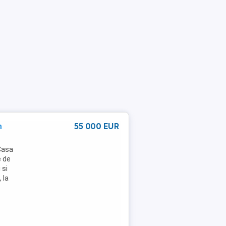
n
55 000 EUR
 Casa
e de
 si
 la