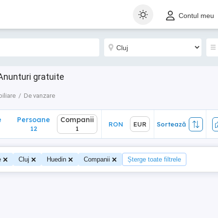
Persoane
Companii
RON
EUR
Sortează
Contul meu
12
1
 Anunturi gratuite
iliare
De vanzare
e
Persoane
Companii
RON
EUR
Sortează
12
1
e
Cluj
Huedin
Companii
Șterge toate filtrele