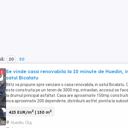
nă:
20
50
Se vinde casa renovabila la 10 minute de Huedin, i
2
satul Bicalatu
Blitz va propune spre vanzare o casa renovabila, in satul Bicalatu.
este construita pe un teren de 3000 mp, intravilan, accesul se fac
la drumul principal asfaltat. Casa are aproximativ 150mp construiti
inca aproximativ 200 dependinte, distribuiti astfel: pivnita la subsol,
parter: o terasa ...
2
2
423 EUR/m
| 130 m
Huedin, Cluj
11