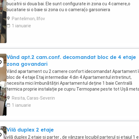
bucatrii si doua bai. Ele sunt configurate in zona cu 4 camere,o
bucatarie si o baie si zona cu o camera(o garsoniera
separata)compusa din bucatarie,camera si ...
Pantelimon, Ilfov
1 ianuarie
Vând apt.2 cam.conf. decomandat bloc de 4 etaje
zona govandari
Vând apartament cu 2 camere confort idecomandat Apartament î
bloc de 4 etaje Etaj intermediar 4 din 4 Apartamentul intretinut,
necesita mici îmbunătățiri Apartamentul deține 1 baie Centrală
termica proprie instalație pe cupru Termopane peste tot Ușă meta
la intrare Zonă liniștită, excelenta ...
Resita, Caras-Severin
1 ianuarie
Vilă duplex 2 etaje
vilă duplex 2 etaje și parter , de vânzare locuibil parterul și etajul 1 e