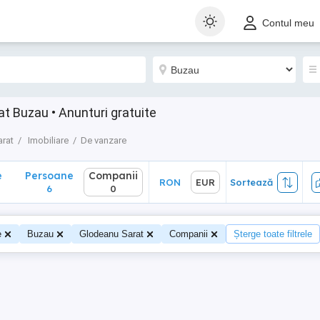
Persoane
Companii
RON
EUR
Sortează
Contul meu
6
0
at Buzau • Anunturi gratuite
rat
Imobiliare
De vanzare
e
Persoane
Companii
RON
EUR
Sortează
6
0
e
Buzau
Glodeanu Sarat
Companii
Șterge toate filtrele