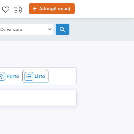
Hartă
Listă
Adaugă anunț
Hartă
Listă