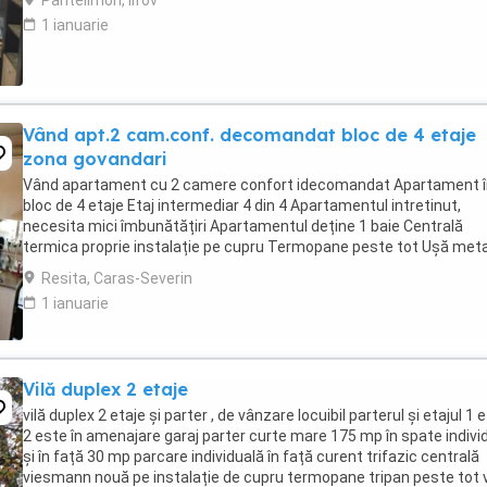
Pantelimon, Ilfov
1 ianuarie
Vând apt.2 cam.conf. decomandat bloc de 4 etaje
zona govandari
Vând apartament cu 2 camere confort idecomandat Apartament î
bloc de 4 etaje Etaj intermediar 4 din 4 Apartamentul intretinut,
necesita mici îmbunătățiri Apartamentul deține 1 baie Centrală
termica proprie instalație pe cupru Termopane peste tot Ușă meta
la intrare Zonă liniștită, excelenta ...
Resita, Caras-Severin
1 ianuarie
Vilă duplex 2 etaje
vilă duplex 2 etaje și parter , de vânzare locuibil parterul și etajul 1 e
2 este în amenajare garaj parter curte mare 175 mp în spate indivi
și în față 30 mp parcare individuală în față curent trifazic centrală
viesmann nouă pe instalație de cupru termopane tripan peste tot v