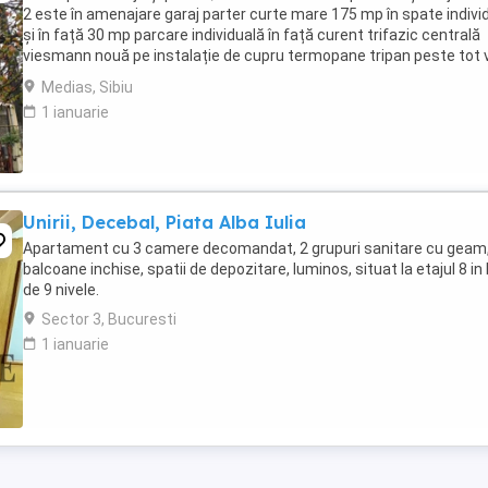
2 este în amenajare garaj parter curte mare 175 mp în spate indivi
și în față 30 mp parcare individuală în față curent trifazic centrală
viesmann nouă pe instalație de cupru termopane tripan peste tot v
este ...
Medias, Sibiu
1 ianuarie
Unirii, Decebal, Piata Alba Iulia
Apartament cu 3 camere decomandat, 2 grupuri sanitare cu geam,
balcoane inchise, spatii de depozitare, luminos, situat la etajul 8 in
de 9 nivele.
Sector 3, Bucuresti
1 ianuarie