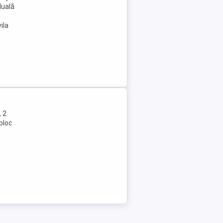
duală
ila
 2
 bloc