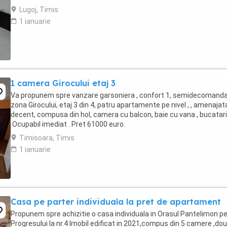
Lugoj, Timis
1 ianuarie
1 camera Girocului etaj 3
Va propunem spre vanzare garsoniera , confort 1, semidecomanda
zona Girocului, etaj 3 din 4, patru apartamente pe nivel , , amenajat
decent, compusa din hol, camera cu balcon, baie cu vana , bucatar
.Ocupabil imediat . Pret 61000 euro.
Timisoara, Timis
1 ianuarie
Casa pe parter individuala la pret de apartament
Propunem spre achizitie o casa individuala in Orasul Pantelimon pe
Progresului la nr.4 Imobil edificat in 2021,compus din 5 camere ,do