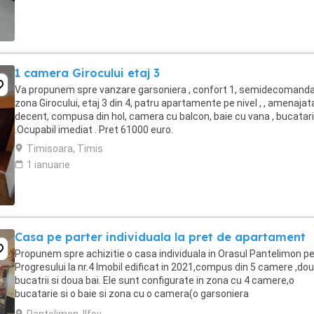
1 camera Girocului etaj 3
Va propunem spre vanzare garsoniera , confort 1, semidecomanda
zona Girocului, etaj 3 din 4, patru apartamente pe nivel , , amenajat
decent, compusa din hol, camera cu balcon, baie cu vana , bucatar
.Ocupabil imediat . Pret 61000 euro.
Timisoara, Timis
1 ianuarie
Casa pe parter individuala la pret de apartament
Propunem spre achizitie o casa individuala in Orasul Pantelimon pe
Progresului la nr.4 Imobil edificat in 2021,compus din 5 camere ,do
bucatrii si doua bai. Ele sunt configurate in zona cu 4 camere,o
bucatarie si o baie si zona cu o camera(o garsoniera
separata)compusa din bucatarie,camera si ...