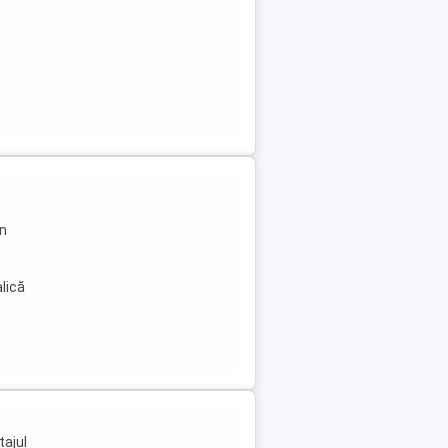
n
lică
tajul