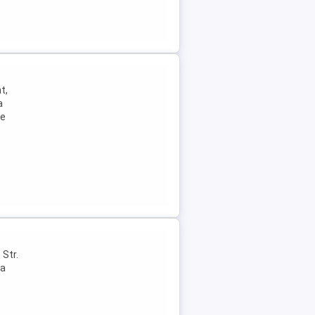
t,
a
ie
 Str.
ua