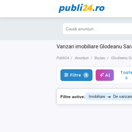
publi
24
.ro
Toate
Filtre
AI
4
6
Vanzari imobiliare Glodeanu Sar
Publi24
Anunțuri
Buzau
Glodeanu Sa
Toat
Filtre
AI
4
6
→
Filtre active:
Imobiliare
De vanzar