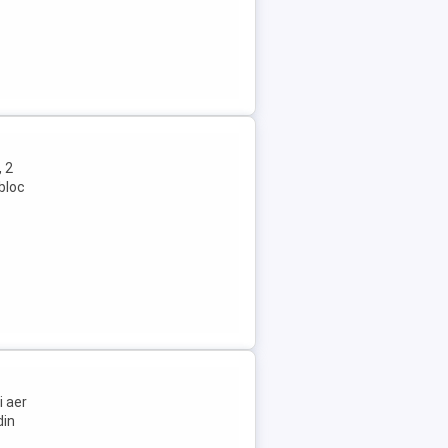
 2
 bloc
i aer
din