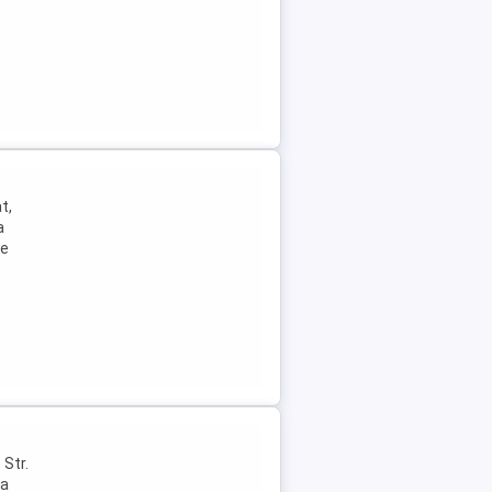
t,
a
ie
 Str.
ua