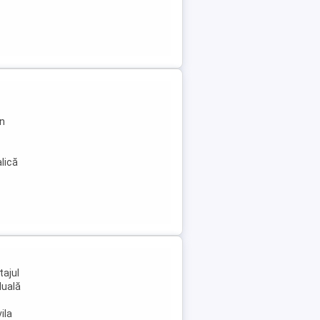
n
lică
tajul
duală
ila